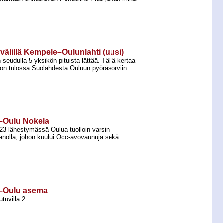
 välillä Kempele–Oulunlahti (uusi)
seudulla 5 yksikön pituista lättää. Tällä kertaa
 on tulossa Suolahdesta Ouluun pyöräsorviin.
e–Oulu Nokela
23 lähestymässä Oulua tuolloin varsin
panolla, johon kuului Occ-​avovaunuja sekä...
e–Oulu asema
tuvilla 2