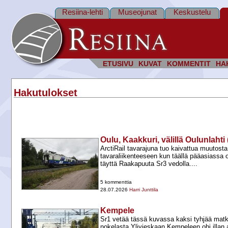
Resiina-lehti
Museojunat
Keskustelu
ETUSIVU
KUVAT
KOMMENTIT
HA
Hakutulokset
Oulu, Kaakkuri, välillä Oulunlaht
ArctiRail tavarajuna tuo kaivattua muutost
tavaraliikenteeseen kun täällä pääasiassa o
täyttä Raakapuuta Sr3 vedolla....
5 kommenttia
28.07.2026
Harri Junttila
Kempele
Sr1 vetää tässä kuvassa kaksi tyhjää mat
nokelasta Ylivieskaan Kempeleen ohi illan