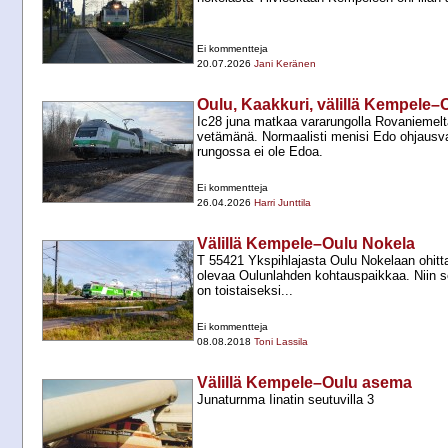
Ei kommentteja
20.07.2026
Jani Keränen
Oulu, Kaakkuri, välillä Kempele–O
Ic28 juna matkaa vararungolla Rovaniemelt
vetämänä. Normaalisti menisi Edo ohjausva
rungossa ei ole Edoa.
Ei kommentteja
26.04.2026
Harri Junttila
Välillä Kempele–Oulu Nokela
T 55421 Ykspihlajasta Oulu Nokelaan ohitt
olevaa Oulunlahden kohtauspaikkaa. Niin s
on toistaiseksi...
Ei kommentteja
08.08.2018
Toni Lassila
Välillä Kempele–Oulu asema
Junaturnma Iinatin seutuvilla 3