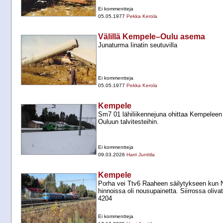
Ei kommentteja
05.05.1977
Pekka Kerola
Välillä Kempele–Oulu asema
Junaturma Iinatin seutuvilla
Ei kommentteja
05.05.1977
Pekka Kerola
Kempele
Sm7 01 lähiliikennejuna ohittaa Kempelee
Ouluun talvitesteihin.
Ei kommentteja
09.03.2026
Harri Junttila
Kempele
Porha vei Ttv6 Raaheen säilytykseen kun N
hinnoissa oli nousupainetta. Siirrossa oli
4204
Ei kommentteja