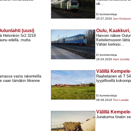
oli...
Ei kommentteja
20.07.2026
Jani Keränen
ulunlahti (uusi)
Oulu, Kaakkuri,
ä Helsinkiin Sr2 3219
Harvoin näkee Oulun 
unu edellä, mutta
Keitelemuseon lättä
Vähän kerkesi...
Ei kommentteja
26.04.2026
Harri Junttila
Välillä Kempel
amassa vasta rakenteilla
Raahelainen eli T 54
e vaan tämäkin liikenne
tyypillisellä kokoon
Ei kommentteja
08.08.2018
Toni Lassila
Välillä Kempel
Junaturma Iinatin seu