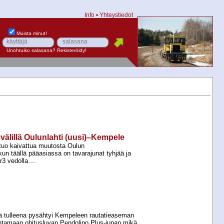
Info
•
Yhteystiedot
Muista minut!
Unohtuiko salasana?
Rekisteröidy!
 välillä Oulunlahti (uusi)–Kempele
 tuo kaivattua muutosta Oulun
kun täällä pääasiassa on tavarajunat tyhjää ja
3 vedolla....
 tulleena pysähtyi Kempeleen rautatieaseman
antamaan ohitusluvan Pendolino Plus-​junan mikä