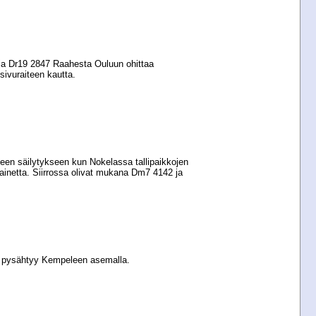
ja Dr19 2847 Raahesta Ouluun ohittaa
ivuraiteen kautta.
een säilytykseen kun Nokelassa tallipaikkojen
ainetta. Siirrossa olivat mukana Dm7 4142 ja
6 pysähtyy Kempeleen asemalla.