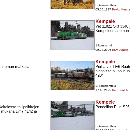
Ei kommentteja
05.05.1977
Pekka Kerola
Kempele
Vet 11821 Sr3 3346 
Kempeleen aseman s
1 kommentti
09.03.2026
Harri Junttila
Kempele
n aseman matkalla
Porha vei Ttv6 Raah
hinnoissa oli nousup
4204
Ei kommentteja
17.10.2025
Harri Junttila
Kempele
okelassa tallipaikkojen
Pendoliino Plus S2
vat mukana Dm7 4142 ja
Ei kommentteja