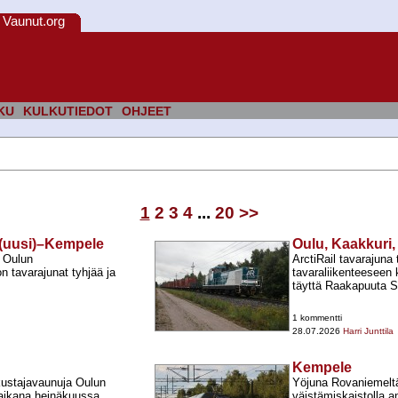
Vaunut.org
KU
KULKUTIEDOT
OHJEET
1
2
3
4
...
20
>>
i (uusi)–Kempele
Oulu, Kaakkuri,
a Oulun
ArctiRail tavarajuna
n tavarajunat tyhjää ja
tavaraliikenteeseen 
täyttä Raakapuuta Sr
1 kommentti
28.07.2026
Harri Junttila
Kempele
kustajavaunuja Oulun
Yöjuna Rovaniemeltä
 aikana heinäkuussa.
väistämiskaistolla 