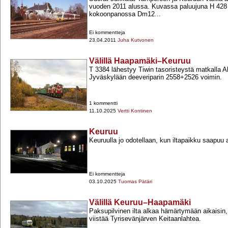
vuoden 2011 alussa. Kuvassa paluujuna H 428
kokoonpanossa Dm12...
Ei kommentteja
23.04.2011
Juha Kutvonen
Välillä Haapamäki–Keuruu
T 3384 lähestyy Tiwin tasoristeystä matkalla A
Jyväskylään deeveriparin 2558+​2526 voimin.
1 kommentti
11.10.2025
Vertti Kontinen
Keuruu
Keuruulla jo odotellaan, kun iltapaikku saapuu 
Ei kommentteja
03.10.2025
Tuomas Pätäri
Välillä Keuruu–Haapamäki
Paksupilvinen ilta alkaa hämärtymään aikaisin
viistää Tyrisevänjärven Keitaanlahtea.