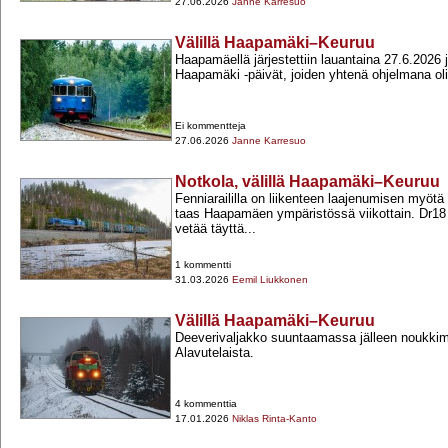
27.06.2026
Janne Karresuo
Välillä Haapamäki–Keuruu
Haapamäellä järjestettiin lauantaina 27.6.2026 j
Haapamäki -​päivät, joiden yhtenä ohjelmana oliv
Ei kommentteja
27.06.2026
Janne Karresuo
Notkola, välillä Haapamäki–Keuruu
Fenniaraililla on liikenteen laajenumisen myötä
taas Haapamäen ympäristössä viikottain. Dr18 
vetää täyttä...
1 kommentti
31.03.2026
Eemil Liukkonen
Välillä Haapamäki–Keuruu
Deeverivaljakko suuntaamassa jälleen noukk
Alavutelaista.
4 kommenttia
17.01.2026
Niklas Rinta-Kanto