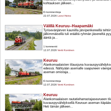
kohtauksen jälkeen...
Ei kommentteja
22.07.2026
Leevi Heino
Välillä Keuruu–Haapamäki
Tyrisevänjärven kauniilla järvipenkereellä tehtii
jälkimmäisellä tuli eräältä ryhmän jäseneltä p
ääntä ja...
1 kommentti
12.07.2026
Vertti Kontinen
Keuruu
Alankomaalaisten tilausjuna kuvauspysähdyks
edessä. Nähtyään asemalle saapuneen väenpalj
aseman omistaja...
Ei kommentteja
12.07.2026
Vertti Kontinen
Keuruu
Alankomaalaisen rautatieharrastajaseurueen t
kuvauspysähdyksellä Keuruun aseman itäpäässä 
Heti tämän jälkeen...