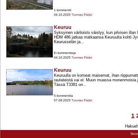
1 kommentti
04.10.2025
Tuomas Pätäri
Keuruu
Syksyinen väriloisto väistyy, kun pilvisen illa
HDM 486 jatkaa matkaansa Keuruulta kohti Jyv
Keurusselän ja...
Ei kommentteja
04.10.2025
Tuomas Pätäri
Keuruu
Keuruulla on komeat maisemat, ihan riippumatt
rautateistä vai ei: Muun muassa monenmoisia j
Tässä T3381 on...
5 kommenttia
07.08.2025
Tuomas Pätäri
1
Hakuehd
Sivu