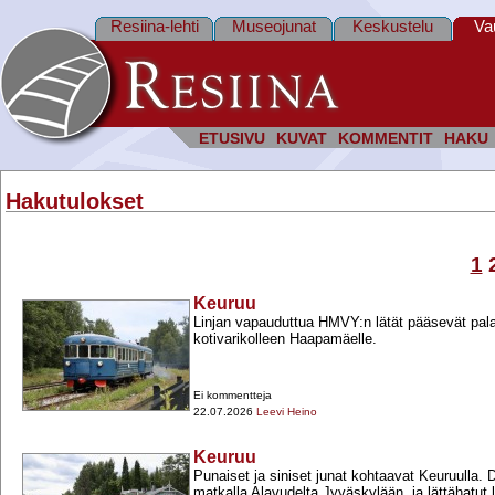
Resiina-lehti
Museojunat
Keskustelu
Va
ETUSIVU
KUVAT
KOMMENTIT
HAKU
Hakutulokset
1
Keuruu
Linjan vapauduttua HMVY:n lätät pääsevät pal
kotivarikolleen Haapamäelle.
Ei kommentteja
22.07.2026
Leevi Heino
Keuruu
Punaiset ja siniset junat kohtaavat Keuruulla. D
matkalla Alavudelta Jyväskylään, ja lättähatut l