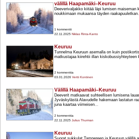
välillä Haapamäki–Keuruu
Deeverivaljakko kiitää läpi lumisen maiseman k
noukkimaan mukaansa täyden raakapuuletkan.
1 kommentti
22.11.2025
Niklas Rinta-Kanto
Keuruu
Tunnelma Keuruun asemalla on kuin postikortis
matkustajaa kiirehtii illan kiskobussiyhteyteen
2 kommenttia
03.01.2026
Vertti Kontinen
Välillä Haapamäki–Keuruu
Deeverit matkaavat suhteellisen lumisena lau
Jyväskylästä Alavudelle hakemaan lastatun ra
juna kaartaa viimeisen...
2 kommenttia
22.11.2025
Julius Thurman
Keuruu
Suorat sukkulat Tampereen ja Keuruun välillä alo