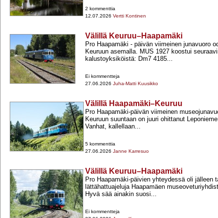
2 kommenttia
12.07.2026
Vertti Kontinen
Välillä Keuruu–Haapamäki
Pro Haapamäki -​ päivän viimeinen junavuoro od
Keuruun asemalla. MUS 1927 koostui seuraavi
kalustoyksiköistä: Dm7 4185...
Ei kommentteja
27.06.2026
Juha-Matti Kuusikko
Välillä Haapamäki–Keuruu
Pro Haapamäki-​päivän viimeinen museojunav
Keuruun suuntaan on juuri ohittanut Leponieme
Vanhat, kallellaan...
5 kommenttia
27.06.2026
Janne Karresuo
Välillä Keuruu–Haapamäki
Pro Haapamäki-​päivien yhteydessä oli jälleen ta
lättähattuajeluja Haapamäen museoveturiyhdist
Hyvä sää ainakin suosi...
Ei kommentteja