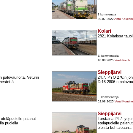
3 kommenttia
30.07.2022
Arttu Kokkon
Kolari
2821 Kolarissa tauol
Ei kommentteja
10.08.2025
Veeti Pietilä
Sieppijärvi
 palovaurioita. Veturin
24.7. PYO 276:n joht
nestettä.
Dr16 2806:n palovauri
Ei kommentteja
02.08.2025
Vertti Kontin
Sieppijärvi
eteläpuolelle palanut
Torstaina 24.7. yöju
la puolella
eteläpuolelle palanu
oloista kohtaloaan...