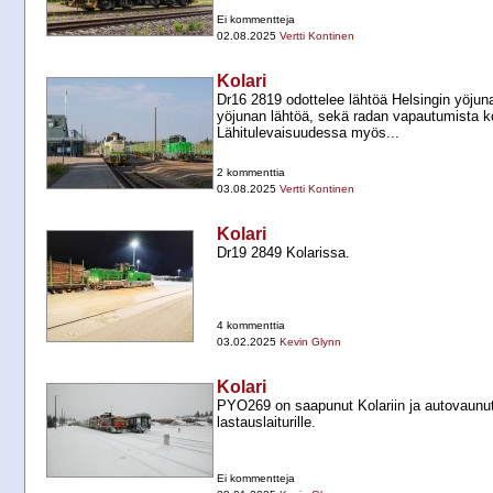
Ei kommentteja
02.08.2025
Vertti Kontinen
Kolari
Dr16 2819 odottelee lähtöä Helsingin yöjuna
yöjunan lähtöä, sekä radan vapautumista k
Lähitulevaisuudessa myös...
2 kommenttia
03.08.2025
Vertti Kontinen
Kolari
Dr19 2849 Kolarissa.
4 kommenttia
03.02.2025
Kevin Glynn
Kolari
PYO269 on saapunut Kolariin ja autovaunut
lastauslaiturille.
Ei kommentteja