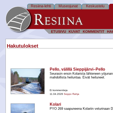
Resiina-lehti
Museojunat
Keskustelu
ETUSIVU
KUVAT
KOMMENTIT
HA
Hakutulokset
Pello, välillä Sieppijärvi–Pello
Seurasin ensin Kolarista lähteneen yöjunan
mahdollista heiluntaa. Eivät heiluneet.
Ei kommentteja
11.04.2026
Seppo Rahja
Kolari
PYO 269 saapuneena Kolariin veturinaan D