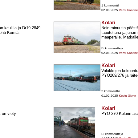
1 kommentti
02.08.2025
Vertti Kontin
Kolari
n keulilla ja Dr19 2849
Noin minuutin päästä
ohti Kemiä.
taputeltuna ja junan
maaperälle. Matkalle
Ei kommentteja
02.08.2025
Vertti Kontin
Kolari
Valakkojen kokoontu
PYO269/276 ja raite
2 kommenttia
01.02.2025
Kevin Glynn
Kolari
 on viety
PYO 270 Kolarin as
Ei kommentteja