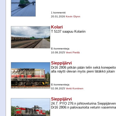
1 kommentti
20.01.2026
Kevin Glynn
Kolari
T 5137 saapuu Kolariin
Ei kommentteja
10.08.2025
Veeti Pietilä
Sieppijärvi
Dr16 2806 pitkän pään telin sekä konepeiton
alla näytti olevan myös pieni lätäkkö jotain 
Ei kommentteja
02.08.2025
Vertti Kontinen
Sieppijärvi
24.7. PYO 276:n johtoveturina Sieppijärven 
Dr16 2806:n palovaurioita veturin vasemmal