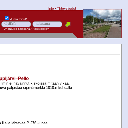
Info
•
Yhteystiedot
Muista minut!
Unohtuiko salasana?
Rekisteröidy!
eppijärvi–Pello
ilmin ei havainnut kiskoissa mitään vikaa,
kuva paljastaa sijaintimerkki 1010:n kohdalla
llalla lähtevää P 276 -​junaa.