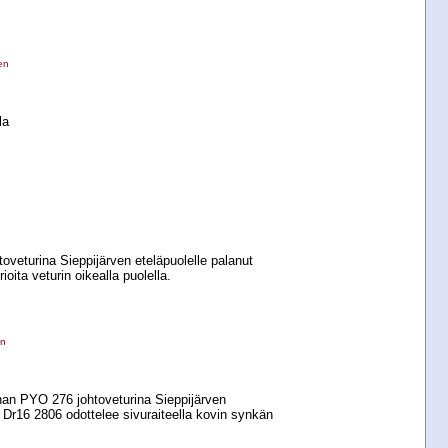
en
la
oveturina Sieppijärven eteläpuolelle palanut
oita veturin oikealla puolella.
en
nan PYO 276 johtoveturina Sieppijärven
t Dr16 2806 odottelee sivuraiteella kovin synkän