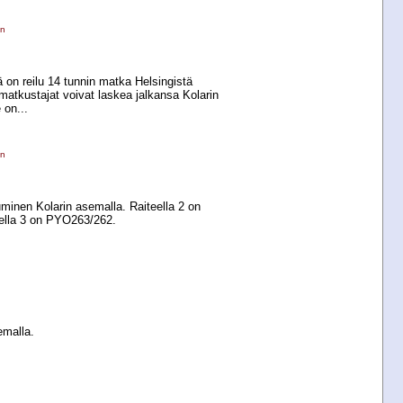
en
 on reilu 14 tunnin matka Helsingistä
 matkustajat voivat laskea jalkansa Kolarin
 on...
en
minen Kolarin asemalla. Raiteella 2 on
ella 3 on PYO263/262.
emalla.