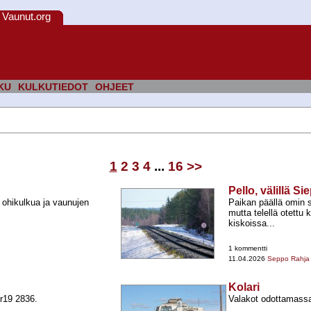
Vaunut.org
KU
KULKUTIEDOT
OHJEET
1
2
3
4
...
16
>>
Pello, välillä Si
 ohikulkua ja vaunujen
Paikan päällä omin s
mutta telellä otettu 
kiskoissa...
1 kommentti
11.04.2026
Seppo Rahja
Kolari
r19 2836.
Valakot odottamassa i