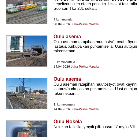
sepelivaunujen eteen parkkiin. Lisäksi taustalla
Suorsan Tka 231 sekä...
4 kommenttia
28.04.2026
Juha-Pekka Marttila
Oulu asema
Oulu aseman ratapihan muutostyöt ovat käynni
lastaus/purkupaikan purkamisella. Uusi autoju
rakennetaan...
Ei kommentteja
14.04.2026
Juha-Pekka Marttila
Oulu asema
Oulu aseman ratapihan muutostyöt ovat käynni
lastaus/purkupaikan purkamisella. Uusi autoju
rakennetaan...
Ei kommentteja
14.04.2026
Juha-Pekka Marttila
Oulu Nokela
Nokelan talleilla lymyili pilttuussa 27 myös V