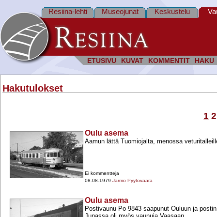
Resiina-lehti
Museojunat
Keskustelu
Va
ETUSIVU
KUVAT
KOMMENTIT
HAKU
Hakutulokset
1
2
Oulu asema
Aamun lättä Tuomiojalta, menossa veturitalleill
Ei kommentteja
08.08.1979
Jarmo Pyytövaara
Oulu asema
Postivaunu Po 9843 saapunut Ouluun ja postin
Junassa oli myös vaunuja Vaasaan.