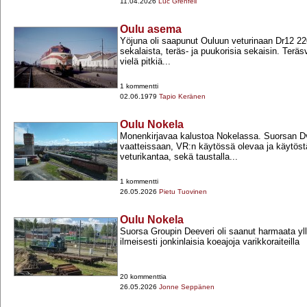
11.04.2026
Luc Grenfell
Oulu asema
Yöjuna oli saapunut Ouluun veturinaan Dr12 2
sekalaista, teräs-​ ja puukorisia sekaisin. Ter
vielä pitkiä...
1 kommentti
02.06.1979
Tapio Keränen
Oulu Nokela
Monenkirjavaa kalustoa Nokelassa. Suorsan D
vaatteissaan, VR:n käytössä olevaa ja käytöst
veturikantaa, sekä taustalla...
1 kommentti
26.05.2026
Pietu Tuovinen
Oulu Nokela
Suorsa Groupin Deeveri oli saanut harmaata ylle
ilmeisesti jonkinlaisia koeajoja varikkoraiteilla
20 kommenttia
26.05.2026
Jonne Seppänen