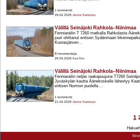
1 kommentti
28.04.2026
Janne Karresuo
Välillä Seinäjoki Rahkola–Niinimaa
Fenniarailin T 7260 matkalla Rahkolasta Äänek
juuri ohittanut entisen Sydänmaan liikennepaika
Kuorasjärven...
Ei kommentteja
28.04.2026
Kari Aho
Välillä Seinäjoki Rahkola–Niinimaa
Fenniarailin neljäs raakapuujuna T7260 Seinäj
Jyväskylän kautta Äänekoskelle lähestyy Kaata
entisen Nurmon puolella....
1 kommentti
21.04.2026
Janne Karresuo
1
Hakuehd
Sivu