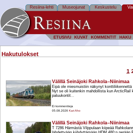
Resiina-lehti
Museojunat
Keskustelu
Va
ETUSIVU
KUVAT
KOMMENTIT
HAKU
Hakutulokset
1
Välillä Seinäjoki Rahkola–Niinimaa
Eipä ole miesmuistiin näkynyt konttiliikennett
Nyt se oli kuitenkin mahdollista kun ArcticRail 
paluukontit...
Ei kommentteja
05.08.2026
Kari Aho
Välillä Seinäjoki Rahkola–Niinimaa
T 7286 Härmästä Vilppulaan kiipeää Rahkolan
lähdettyään kiihdyttämään HDM 480:n perään R