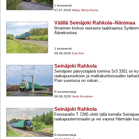
1 kommentti
07.07.2026
Niklas Rinta-Kanto
Välillä Seinäjoki Rahkola–Niinimaa
Ilmarinen kiskoo raskasta taakkaansa Sydänma
Äänekoskea
1 kommentti
09.06.2026
Kari Aho
Seinäjoki Rahkola
Seinäjoen päivystäjänä toimiva Sr3 3351 on ky
raakapuurunkoon ja matkakuntoisuuden tarkas
Pian vuorossa on roikan...
Ei kommentteja
06.06.2026
Vertti Kontinen
Seinäjoki Rahkola
Fenniarailin T 7285 ohitti tällä kerralla Seinäjoe
raakapuuterminaalin ja vei vaunut Härmään ku
Ei kommentteja