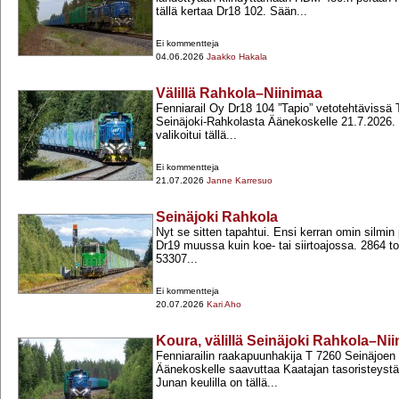
tällä kertaa Dr18 102. Sään...
Ei kommentteja
04.06.2026
Jaakko Hakala
Välillä Rahkola–Niinimaa
Fenniarail Oy Dr18 104 ”Tapio” vetotehtävissä T
Seinäjoki-​Rahkolasta Äänekoskelle 21.7.2026
valikoitui tällä...
Ei kommentteja
21.07.2026
Janne Karresuo
Seinäjoki Rahkola
Nyt se sitten tapahtui. Ensi kerran omin silmi
Dr19 muussa kuin koe-​ tai siirtoajossa. 2864 to
53307...
Ei kommentteja
20.07.2026
Kari Aho
Koura, välillä Seinäjoki Rahkola–Ni
Fenniarailin raakapuunhakija T 7260 Seinäjoen
Äänekoskelle saavuttaa Kaatajan tasoristeyst
Junan keulilla on tällä...