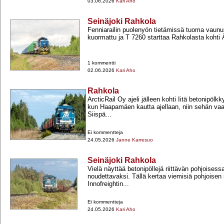
03.06.2026
Kari Aho
Seinäjoki Rahkola
Fenniarailin puolenyön tietämissä tuoma vaunu
kuormattu ja T 7260 starttaa Rahkolasta kohti
1 kommentti
02.06.2026
Kari Aho
Rahkola
ArcticRail Oy ajeli jälleen kohti Iitä betonipölk
kun Haapamäen kautta ajellaan, niin sehän vaa
Siispä...
Ei kommentteja
24.05.2026
Janne Karresuo
Seinäjoki Rahkola
Vielä näyttää betonipöllejä riittävän pohjoisessa
noudettavaksi. Tällä kertaa viemisiä pohjoise
Innofreightin...
Ei kommentteja
24.05.2026
Kari Aho