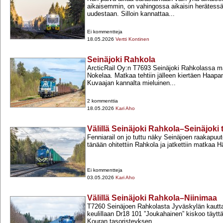
aikaisemmin, on vahingossa aikaisin herätess
uudestaan. Silloin kannattaa...
Ei kommentteja
18.05.2026
Vertti Kontinen
Seinäjoki Rahkola
ArcticRail Oy:n T7693 Seinäjoki Rahkolassa ma
Nokelaa. Matkaa tehtiin jälleen kiertäen Haap
Kuvaajan kannalta mieluinen...
2 kommenttia
18.05.2026
Kari Aho
Välillä Seinäjoki Rahkola–Seinäjoki 
Fenniarail on jo tuttu näky Seinäjoen raakapuu
tänään ohitettiin Rahkola ja jatkettiin matkaa
Ei kommentteja
03.05.2026
Kari Aho
Välillä Seinäjoki Rahkola–Niinimaa
T7260 Seinäjoen Rahkolasta Jyväskylän kautt
keulillaan Dr18 101 ”Joukahainen” kiskoo täytt
Kouran tasoristeyksen...