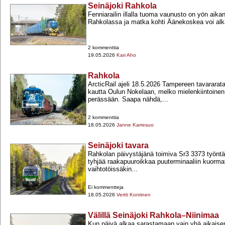
Seinäjoki Rahkola
Fenniarailin illalla tuoma vaunusto on yön aik
Rahkolassa ja matka kohti Äänekoskea voi alk
2 kommenttia
19.05.2026
Kari Aho
Rahkola
ArcticRail ajeli 18.5.2026 Tampereen tavarara
kautta Oulun Nokelaan, melko mielenkiintoine
perässään. Saapa nähdä,...
2 kommenttia
18.05.2026
Janne Karresuo
Seinäjoki tavara
Rahkolan päivystäjänä toimiva Sr3 3373 työntä
tyhjää raakapuuroikkaa puuterminaaliin kuorma
vaihtotöissäkin...
Ei kommentteja
18.05.2026
Vertti Kontinen
Välillä Seinäjoki Rahkola–Niinimaa
Kun päivä alkaa sarastamaan vain yhä aikaise