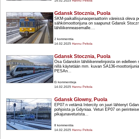
14.02.2025
Hannu Peltola
Gdansk Stocznia, Puola
SKM-​paikallisjunaoperaattorin väreissä oleva p
sähkömoottorijuna on saapunut Gdansk Stoczn
lähiliikenneasemalle....
2 kommenttia
14.02.2025
Hannu Peltola
Gdansk Stocznia, Puola
Osa Gdanskin lähiliikennelinjoista on edelleen
nillä käytetään mm. kuvan SA136-​moottorijunia
PESAn...
Ei kommentteja
14.02.2025
Hannu Peltola
Gdansk Glowny, Puola
EP07:n vetämä Intercity on juuri lähtenyt Gdan
pohjoista ja Gdyniaa. Veturi EP07 on perinteise
pikajunaveturista...
8 kommenttia
14.02.2025
Hannu Peltola