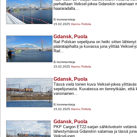
parhaillaan Veiksel-​jokea Gdanskin satamaan 
haararadalla....
Ei kommentteja
15.02.2025
Hannu Peltola
Gdansk, Puola
Rail Polskan sepelijuna on hetki sitten lähten
pääratapihalta ja kuvassa juna ylittää Veiksel-​
Rail...
Ei kommentteja
15.02.2025
Hannu Peltola
Gdansk, Puola
Tässä vielä toinen kuva Veiksel-​jokea ylittävä
sepelijunasta. Kuvatessa en tiennytkään, että 
varsinainen...
Ei kommentteja
15.02.2025
Hannu Peltola
Gdansk, Puola
PKP Cargon ET22-​sarjan sähköveturin vetämä 
lähestymässä Gdanskin satamaa ja tässä jun
Veiksel-​joen...