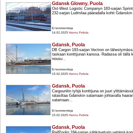
Gdansk Glowny, Puola
Ost-​West Logistic Companyn 183-​sarjan Sprint
232-​sarjan Ludmilaa pääradalla kohti Gdanski
Ei kommentteja
14.02.2025
Hannu Peltola
Gdansk, Puola
DB Cargon 193-​sarjan Vectron on lähestymäs
raskaan konttijunan kanssa. Radassa oli tällä k
nousu...
Ei kommentteja
15.02.2025
Hannu Peltola
Gdansk, Puola
Cargounitin tyhjä konttijuna on juuri ylittämässä
ratasiltaa Gdanskin satamaan johtavalla haarara
satamaan...
Ei kommentteja
15.02.2025
Hannu Peltola
Gdansk, Puola
RailPoolin 184-​sarjan sähköveturin vetämä kontt