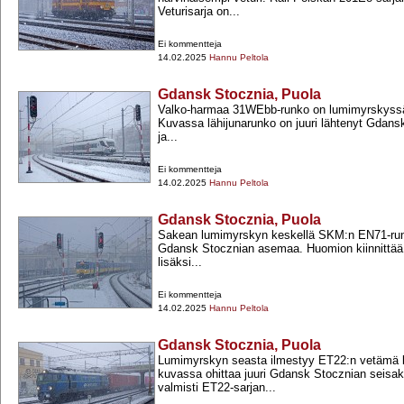
Veturisarja on...
Ei kommentteja
14.02.2025
Hannu Peltola
Gdansk Stocznia, Puola
Valko-​harmaa 31WEbb-​runko on lumimyrskyss
Kuvassa lähijunarunko on juuri lähtenyt Gdan
ja...
Ei kommentteja
14.02.2025
Hannu Peltola
Gdansk Stocznia, Puola
Sakean lumimyrskyn keskellä SKM:n EN71-​ru
Gdansk Stocznian asemaa. Huomion kiinnittää
lisäksi...
Ei kommentteja
14.02.2025
Hannu Peltola
Gdansk Stocznia, Puola
Lumimyrskyn seasta ilmestyy ET22:n vetämä ko
kuvassa ohittaa juuri Gdansk Stocznian seisa
valmisti ET22-​sarjan...