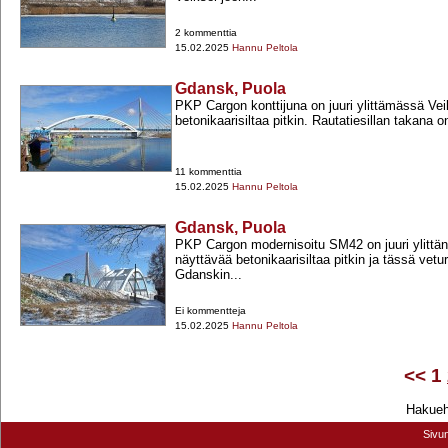
2 kommenttia
15.02.2025
Hannu Peltola
Gdansk, Puola
PKP Cargon konttijuna on juuri ylittämässä Vei
betonikaarisiltaa pitkin. Rautatiesillan takana on
11 kommenttia
15.02.2025
Hannu Peltola
Gdansk, Puola
PKP Cargon modernisoitu SM42 on juuri ylittäny
näyttävää betonikaarisiltaa pitkin ja tässä veturi 
Gdanskin...
Ei kommentteja
15.02.2025
Hannu Peltola
<<
1
Hakuehd
Sivu