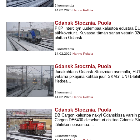
2 kommenttia
14.02.2025
Hannu Peltola
Gdansk Stocznia, Puola
PKP Intercityn uudempaa kalustoa edustaa EU1
sähköveturit. Kuvassa tämän sarjan veturin 02
ohittaa Gdansk...
3 kommenttia
14.02.2025
Hannu Peltola
Gdansk Stocznia, Puola
Junakohtaus Gdansk Stocznian asemalla, EU16
vetämä pikajuna kohtaa juuri SKM:n EN71-​lähil
Hetkeä...
1 kommentti
14.02.2025
Hannu Peltola
Gdansk Stocznia, Puola
DB Cargon kalustoa näkyi Gdanskissa varsin 
Cargon DE6400-​dieselveturi ohittaa Gdansk St
lähiliikenneasemaa....
Ei kommentteja