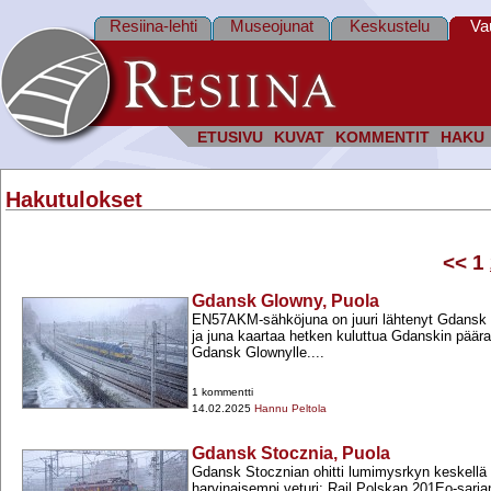
Resiina-lehti
Museojunat
Keskustelu
Va
ETUSIVU
KUVAT
KOMMENTIT
HAKU
Hakutulokset
<<
1
Gdansk Glowny, Puola
EN57AKM-​sähköjuna on juuri lähtenyt Gdansk
ja juna kaartaa hetken kuluttua Gdanskin päär
Gdansk Glownylle....
1 kommentti
14.02.2025
Hannu Peltola
Gdansk Stocznia, Puola
Gdansk Stocznian ohitti lumimysrkyn keskell
harvinaisempi veturi: Rail Polskan 201Eo-​sarja