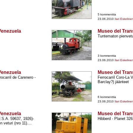
5 kommenttia
23.06.2010
Ilari Eskeline
Venezuela
Museo del Tran
Tuntematon pienvetu
3 kommenttia
23.06.2010
Ilari Eskeline
Venezuela
Museo del Tran
ocarril de Carenero -​
Ferrocarril Coro-​La V
Barclay?) jäänteet
6 kommenttia
23.06.2010
Ilari Eskeline
Venezuela
Museo del Tran
.S.A. 59637, 1926)-​
Hibberd -​ Planet 326
veturi (nro 11)....