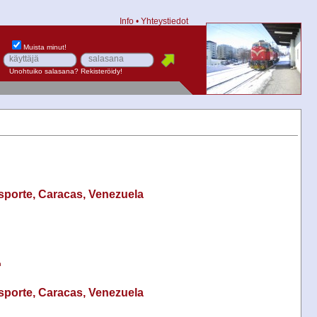
Info
•
Yhteystiedot
Muista minut!
Unohtuiko salasana?
Rekisteröidy!
sporte, Caracas, Venezuela
n
sporte, Caracas, Venezuela