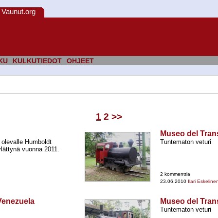
Vaunut.org
KU
KULKUTIEDOT
OHJEET
1
2
>>
Museo del Tran
a olevalle Humboldt
Tuntematon veturi
 hylättynä vuonna 2011.
2 kommenttia
23.06.2010
Ilari Eskeline
Venezuela
Museo del Tran
Tuntematon veturi