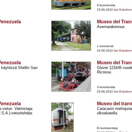
6 kommenttia
23.06.2010
Ilari Eskeline
Venezuela
Museo del Tran
Asemarakennus.
1 kommentti
23.06.2010
Ilari Eskeline
Venezuela
Museo del Tran
t käytössä Shellin San
Glover 121645 vuodel
Ricossa.
3 kommenttia
23.06.2010
Ilari Eskeline
Venezuela
Museo del tran
-​veturi. Valmistaja:
Caracasin metrojuna
S.A.)-​veturitehdas
ulkoalueella.
Ei kommentteja