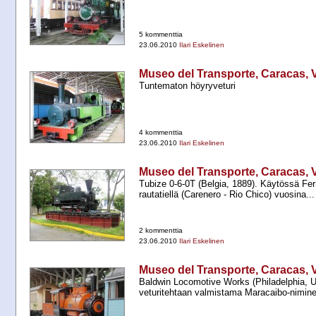
5 kommenttia
23.06.2010
Ilari Eskelinen
Museo del Transporte, Caracas, 
Tuntematon höyryveturi
4 kommenttia
23.06.2010
Ilari Eskelinen
Museo del Transporte, Caracas, 
Tubize 0-​6-​0T (Belgia, 1889). Käytössä Ferr
rautatiellä (Carenero -​ Rio Chico) vuosina...
2 kommenttia
23.06.2010
Ilari Eskelinen
Museo del Transporte, Caracas, 
Baldwin Locomotive Works (Philadelphia, U
veturitehtaan valmistama Maracaibo-​niminen 