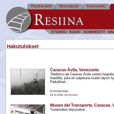
Resiina-lehti
Museojunat
Keskustelu
ETUSIVU
KUVAT
KOMMENTIT
HA
Hakutulokset
Caracas Ávila, Venezuela
Teleférico de Caracas Ávila vuoren huipull
hotellille, joka oli suljettuna muttei täysin
Paikalliset...
Ei kommentteja
19.11.2011
Jari Ahokas
Museo del Transporte, Caracas, 
Tuntematon höyryveturi