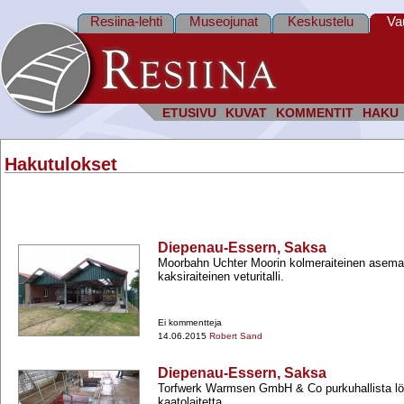
Resiina-lehti
Museojunat
Keskustelu
Va
ETUSIVU
KUVAT
KOMMENTIT
HAKU
Hakutulokset
Diepenau-Essern, Saksa
Moorbahn Uchter Moorin kolmeraiteinen asema
kaksiraiteinen veturitalli.
Ei kommentteja
14.06.2015
Robert Sand
Diepenau-Essern, Saksa
Torfwerk Warmsen GmbH & Co purkuhallista lö
kaatolaitetta.