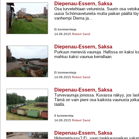
Diepenau-Essern, Saksa
Osa turvetehtaan vetureista. Suurin osa vetok
uusia Schömavetureita mutta paikan päältä löy
vanhempi Diema ja...
Ei kommentteja
14.06.2015
Robert Sand
Diepenau-Essern, Saksa
Purkuun meneviä vaunuja. Hallissa on kaksi kaa
mahtuu kaksi vaunua kerrallaan.
Ei kommentteja
14.06.2015
Robert Sand
Diepenau-Essern, Saksa
Turvevaunuja jonossa. Kuvassa näkyy, jos lask
Tämä on vain pieni osa kaikista vaunusta jotk
täällä.
6 kommenttia
14.06.2015
Robert Sand
Diepenau-Essern, Saksa
Hidastetöyssy? Ei, vaan tankkauspaikan valu