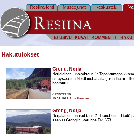
Resiina-lehti
Museojunat
Keskustelu
Va
ETUSIVU
KUVAT
KOMMENTIT
HAKU
Hakutulokset
Grong, Norja
Norjalainen junakohtaus 1: Tapahtumapaikkana
risteysasema Nordlandbanalla (Trondheim -​ Bo
haarautuu...
3 kommenttia
10.07.1999
Juha Kutvonen
Grong, Norja
Norjalainen junakohtaus 2: Trondheim -​ Bodö 
saapuu Grongiin, veturina Di4 653.