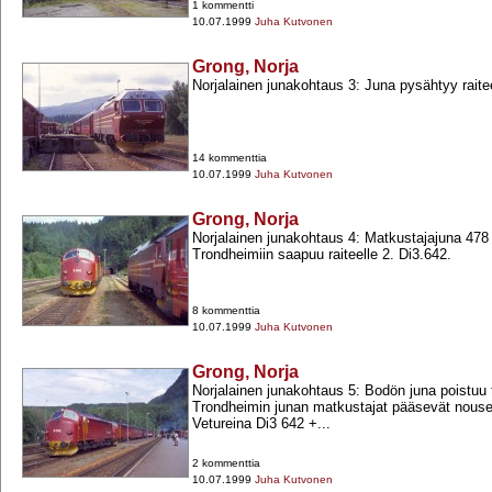
1 kommentti
10.07.1999
Juha Kutvonen
Grong, Norja
Norjalainen junakohtaus 3: Juna pysähtyy raitee
14 kommenttia
10.07.1999
Juha Kutvonen
Grong, Norja
Norjalainen junakohtaus 4: Matkustajajuna 478
Trondheimiin saapuu raiteelle 2. Di3.642.
8 kommenttia
10.07.1999
Juha Kutvonen
Grong, Norja
Norjalainen junakohtaus 5: Bodön juna poistuu t
Trondheimin junan matkustajat pääsevät nouse
Vetureina Di3 642 +​...
2 kommenttia
10.07.1999
Juha Kutvonen