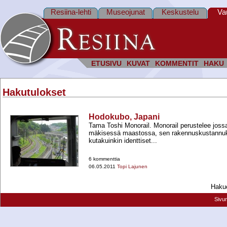
Resiina-lehti
Museojunat
Keskustelu
Va
ETUSIVU
KUVAT
KOMMENTIT
HAKU
Hakutulokset
Hodokubo, Japani
Tama Toshi Monorail. Monorail perustelee joss
mäkisessä maastossa, sen rakennuskustannuk
kutakuinkin identtiset...
6 kommenttia
06.05.2011
Topi Lajunen
Hakue
Sivu