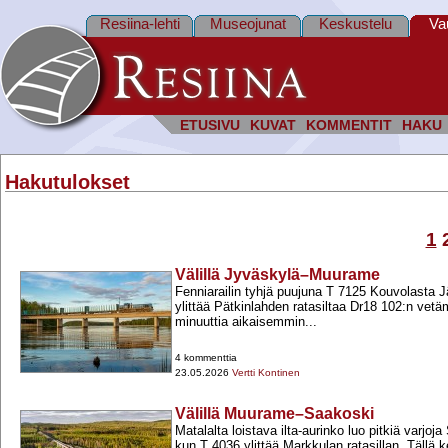
Resiina-lehti
Museojunat
Keskustelu
Va
ETUSIVU
KUVAT
KOMMENTIT
HAKU
Hakutulokset
1
Välillä Jyväskylä–Muurame
Fenniarailin tyhjä puujuna T 7125 Kouvolasta
ylittää Pätkinlahden ratasiltaa Dr18 102:n vetä
minuuttia aikaisemmin...
4 kommenttia
23.05.2026
Vertti Kontinen
Välillä Muurame–Saakoski
Matalalta loistava ilta-​aurinko luo pitkiä varjoja
kun T 4036 ylittää Markkulan ratasillan. Tällä ke