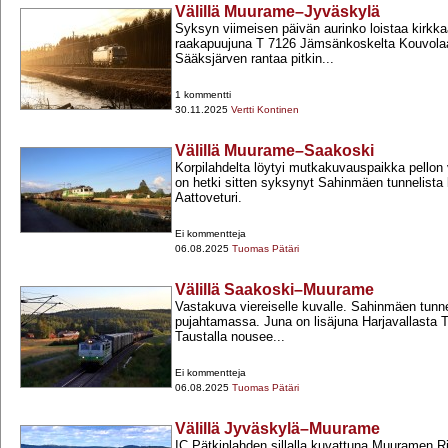
Välillä Muurame–Jyväskylä
Syksyn viimeisen päivän aurinko loistaa kirkka
raakapuujuna T 7126 Jämsänkoskelta Kouvola
Sääksjärven rantaa pitkin...
1 kommentti
30.11.2025
Vertti Kontinen
Välillä Muurame–Saakoski
Korpilahdelta löytyi mutkakuvauspaikka pellon 
on hetki sitten syksynyt Sahinmäen tunnelista 
Aattoveturi.
Ei kommentteja
06.08.2025
Tuomas Pätäri
Välillä Saakoski–Muurame
Vastakuva viereiselle kuvalle. Sahinmäen tunneli
pujahtamassa. Juna on lisäjuna Harjavallasta T
Taustalla nousee...
Ei kommentteja
06.08.2025
Tuomas Pätäri
Välillä Jyväskylä–Muurame
IC Pätkinlahden sillalla kuvattuna Muuramen Rii