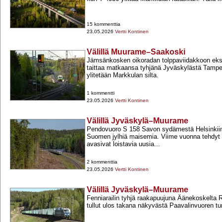
15 kommenttia
23.05.2026
Vertti Kontinen
Välillä Muurame–Saakoski
Jämsänkosken oikoradan tolppaviidakkoon ek
taittaa matkaansa tyhjänä Jyväskylästä Tampe
ylitetään Markkulan silta.
1 kommentti
23.05.2026
Vertti Kontinen
Välillä Jyväskylä–Muurame
Pendovuoro S 158 Savon sydämestä Helsinkiin 
Suomen jylhiä maisemia. Viime vuonna tehdyt
avasivat loistavia uusia...
2 kommenttia
23.05.2026
Vertti Kontinen
Välillä Jyväskylä–Muurame
Fenniarailin tyhjä raakapuujuna Äänekoskelta Ri
tullut ulos takana näkyvästä Paavalinvuoren tu