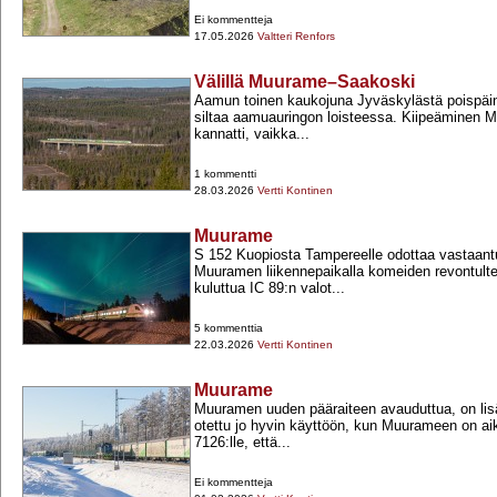
Ei kommentteja
17.05.2026
Valtteri Renfors
Välillä Muurame–Saakoski
Aamun toinen kaukojuna Jyväskylästä poispäin
siltaa aamuauringon loisteessa. Kiipeäminen M
kannatti, vaikka...
1 kommentti
28.03.2026
Vertti Kontinen
Muurame
S 152 Kuopiosta Tampereelle odottaa vastaantu
Muuramen liikennepaikalla komeiden revontulte
kuluttua IC 89:n valot...
5 kommenttia
22.03.2026
Vertti Kontinen
Muurame
Muuramen uuden pääraiteen avauduttua, on lisä
otettu jo hyvin käyttöön, kun Muurameen on ai
7126:lle, että...
Ei kommentteja