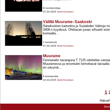
Ei kommentteja
07.04.2025
Vertti Kontinen
Välillä Muurame–Saakoski
Äänekosken kartonkia ja Suolahden Valtroja ma
3408:n kyydissä. Ohittavan junan silhuetti esii
komealla...
1 kommentti
07.04.2025
Vertti Kontinen
Muurame
Fenniarailin tavarajuna T 7125 odottelee vasta
Muuramessa ja revontulet loimottavat taivaalla
eri sävyinä....
8 kommenttia
22.03.2025
Vertti Kontinen
1
Hakuehd
Sivu