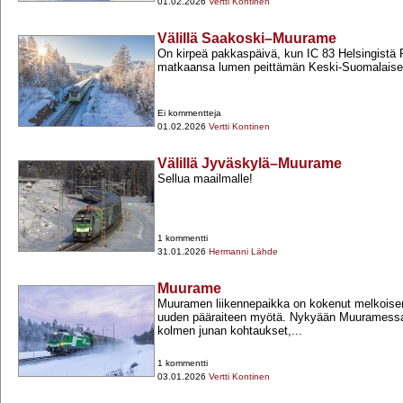
01.02.2026
Vertti Kontinen
Välillä Saakoski–Muurame
On kirpeä pakkaspäivä, kun IC 83 Helsingistä 
matkaansa lumen peittämän Keski-​Suomalaise
Ei kommentteja
01.02.2026
Vertti Kontinen
Välillä Jyväskylä–Muurame
Sellua maailmalle!
1 kommentti
31.01.2026
Hermanni Lähde
Muurame
Muuramen liikennepaikka on kokenut melkoi
uuden pääraiteen myötä. Nykyään Muuramessa 
kolmen junan kohtaukset,...
1 kommentti
03.01.2026
Vertti Kontinen