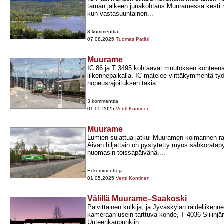
tämän jälkeen junakohtaus Muuramessa kesti
kun vastasuuntainen...
3 kommenttia
07.08.2025
Tuomas Pätäri
Muurame
IC 86 ja T 3495 kohtaavat muutoksen kohtee
liikennepaikalla. IC matelee viittäkymmentä t
nopeusrajoituksen takia...
3 kommenttia
01.05.2025
Vertti Kontinen
Muurame
Lumien sulattua jatkui Muuramen kolmannen ra
Aivan hiljattain on pystytetty myös sähköratapy
huomasin toissapäivänä....
Ei kommentteja
01.05.2025
Vertti Kontinen
Välillä Muurame–Saakoski
Päivittäinen kulkija, ja Jyväskylän raideliiken
kameraan usein tarttuva kohde, T 4036 Siilinjä
Uuteenkaupunkiin...