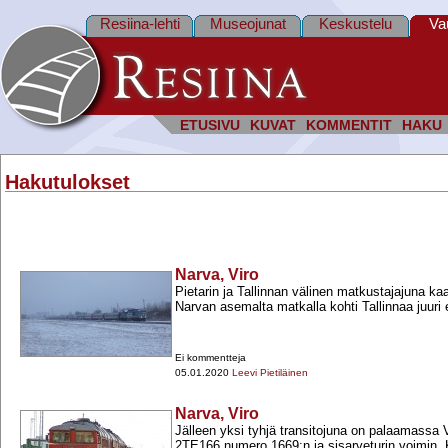
Resiina-lehti
Museojunat
Keskustelu
Va
ETUSIVU
KUVAT
KOMMENTIT
HAKU
Hakutulokset
Narva, Viro
Pietarin ja Tallinnan välinen matkustajajuna kaa
Narvan asemalta matkalla kohti Tallinnaa juuri
Ei kommentteja
05.01.2020
Leevi Pietiläinen
Narva, Viro
Jälleen yksi tyhjä transitojuna on palaamassa
2TE166 numero 1669:n ja sisarveturin voimin. 