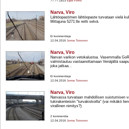
??.??.1923
Eljas Pölhö
Narva, Viro
Lähtöopastimen lähtöopaste turvataan vielä kul
Mittajuna 5271:lle reitti selvä.
Ei kommentteja
12.04.2016
Jorma Toivonen
Narva, Viro
Narvan varikon vetokalustoa. Vasemmalla GoR
valmistautuu vastaanottamaan Venäjältä saap
joka jatkaa...
Ei kommentteja
12.04.2016
Jorma Toivonen
Narva, Viro
Narvassa turvataan mahdollisen suistumisen vau
tukirakenteisiin "turvakiskoilla" (vai mikäkö li
virallinen nimitys?).
2 kommenttia
12.04.2016
Jorma Toivonen