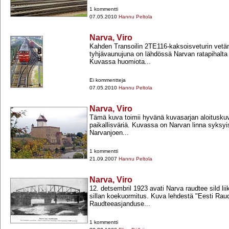
1 kommentti
07.05.2010
Hannu Peltola
Narva, Viro
Kahden Transoilin 2TE116-​kaksoisveturin vetä
tyhjävaunujuna on lähdössä Narvan ratapihalta 
Kuvassa huomiota...
Ei kommentteja
07.05.2010
Hannu Peltola
Narva, Viro
Tämä kuva toimii hyvänä kuvasarjan aloitusk
paikallisväriä. Kuvassa on Narvan linna syksy
Narvanjoen...
1 kommentti
21.09.2007
Hannu Peltola
Narva, Viro
12. detsembril 1923 avati Narva raudtee sild l
sillan koekuormitus. Kuva lehdestä "Eesti Raudt
Raudteeasjanduse...
1 kommentti