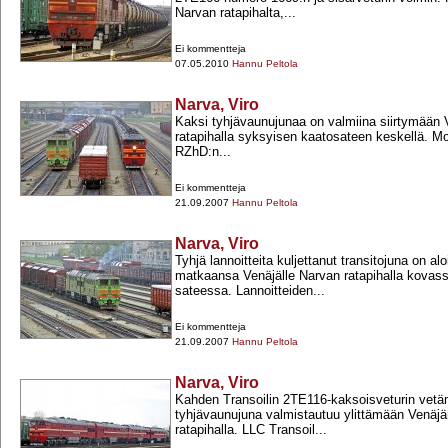
Narvan ratapihalta,...
Ei kommentteja
07.05.2010
Hannu Peltola
Narva, Viro
Kaksi tyhjävaunujunaa on valmiina siirtymään 
ratapihalla syksyisen kaatosateen keskellä. M
RZhD:n...
Ei kommentteja
21.09.2007
Hannu Peltola
Narva, Viro
Tyhjä lannoitteita kuljettanut transitojuna on a
matkaansa Venäjälle Narvan ratapihalla kovas
sateessa. Lannoitteiden...
Ei kommentteja
21.09.2007
Hannu Peltola
Narva, Viro
Kahden Transoilin 2TE116-​kaksoisveturin vetä
tyhjävaunujuna valmistautuu ylittämään Venäjä
ratapihalla. LLC Transoil...