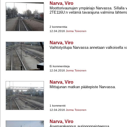
Narva, Viro
Moottorivaunujen ympäriajo Narvassa. Sillalla va
2TE116U:n vetämä tavarajuna valmiina lähtemä
2 kommenttia
12.04.2016
Jorma Toivonen
Narva, Viro
Vaihtotyölupa Narvassa annetaan valkoisella va
Ei kommentteja
12.04.2016
Jorma Toivonen
Narva, Viro
Mittajunan matkan päätepiste Narvassa.
1 kommentti
12.04.2016
Jorma Toivonen
Narva, Viro
Asemarakennus auringonpaisteessa.