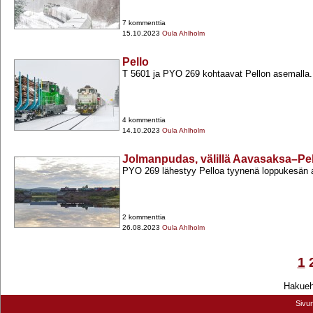
7 kommenttia
15.10.2023
Oula Ahlholm
Pello
T 5601 ja PYO 269 kohtaavat Pellon asemalla.
4 kommenttia
14.10.2023
Oula Ahlholm
Jolmanpudas, välillä Aavasaksa–Pel
PYO 269 lähestyy Pelloa tyynenä loppukesän
2 kommenttia
26.08.2023
Oula Ahlholm
1
Hakuehd
Sivu