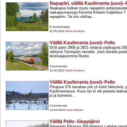
Napapiiri, välillä Kaulinranta (uusi)–
Raakapuu kulkee myös napapiirin pohjoispuolell
raakapuuvaunuja Kemistä Kolariin kuljettava T 
napapiirin. Tai siis ohittaa...
Ei kommentteja
11.06.2024
Vertti Kontinen
Välillä Kaulinranta (uusi)–Pello
Dr16 parin 2806 ja 2821 vetämä yöpikajuna 269 
nähtynä Torniojoen rannalla. Joen toisella puole
länsinaapurimme Ruotsi
3 kommenttia
11.06.2024
Vertti Kontinen
Välillä Kaulinranta (uusi)–Pello
Pikajuna 276 taivaltaa yön yli kohti Helsinkiä, p
Kaulinrannassa. Kuva nyt ei ole parasta laatuaan
jo ja kameran...
2 kommenttia
12.04.2024
Oula Ahlholm
Välillä Pello–Sieppijärvi
Napapiirin Pikajuna 269 lähestyy Laitalan tasor