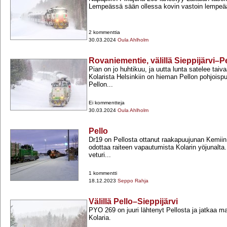
Lempeässä sään ollessa kovin vastoin lempeä
2 kommenttia
30.03.2024
Oula Ahlholm
Rovaniementie, välillä Sieppijärvi–P
Pian on jo huhtikuu, ja uutta lunta satelee taiv
Kolarista Helsinkiin on hieman Pellon pohjoispu
Pellon...
Ei kommentteja
30.03.2024
Oula Ahlholm
Pello
Dr19 on Pellosta ottanut raakapuujunan Kemiin 
odottaa raiteen vapautumista Kolarin yöjunalta.
veturi...
1 kommentti
18.12.2023
Seppo Rahja
Välillä Pello–Sieppijärvi
PYO 269 on juuri lähtenyt Pellosta ja jatkaa m
Kolaria.