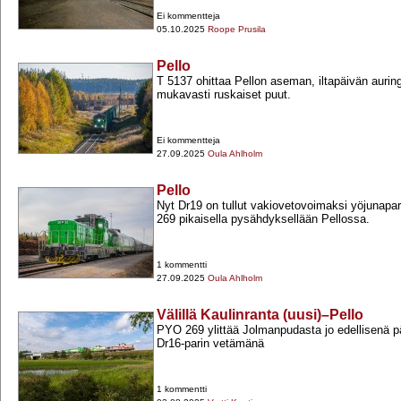
Ei kommentteja
05.10.2025
Roope Prusila
Pello
T 5137 ohittaa Pellon aseman, iltapäivän aurin
mukavasti ruskaiset puut.
Ei kommentteja
27.09.2025
Oula Ahlholm
Pello
Nyt Dr19 on tullut vakiovetovoimaksi yöjunapa
269 pikaisella pysähdyksellään Pellossa.
1 kommentti
27.09.2025
Oula Ahlholm
Välillä Kaulinranta (uusi)–Pello
PYO 269 ylittää Jolmanpudasta jo edellisenä pä
Dr16-​parin vetämänä
1 kommentti