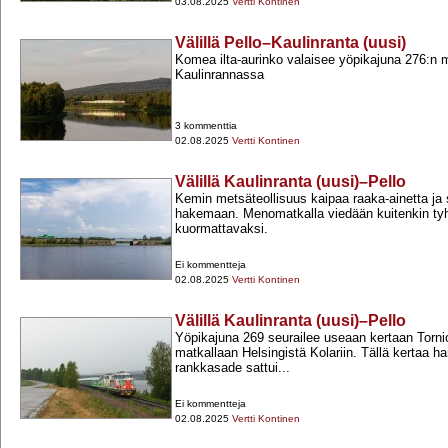
03.08.2025
Vertti Kontinen
Välillä Pello–Kaulinranta (uusi)
Komea ilta-​aurinko valaisee yöpikajuna 276:n
Kaulinrannassa
3 kommenttia
02.08.2025
Vertti Kontinen
Välillä Kaulinranta (uusi)–Pello
Kemin metsäteollisuus kaipaa raaka-​ainetta ja 
hakemaan. Menomatkalla viedään kuitenkin tyh
kuormattavaksi.
Ei kommentteja
02.08.2025
Vertti Kontinen
Välillä Kaulinranta (uusi)–Pello
Yöpikajuna 269 seurailee useaan kertaan Tornio
matkallaan Helsingistä Kolariin. Tällä kertaa ha
rankkasade sattui...
Ei kommentteja
02.08.2025
Vertti Kontinen