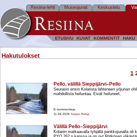
Resiina-lehti
Museojunat
Keskustelu
Va
ETUSIVU
KUVAT
KOMMENTIT
HAKU
Hakutulokset
1
Pello, välillä Sieppijärvi–Pello
Seurasin ensin Kolarista lähteneen yöjunan ohi
mahdollista heiluntaa. Eivät heiluneet.
Ei kommentteja
11.04.2026
Seppo Rahja
Välillä Pello–Sieppijärvi
Kolariin matkaavalla tyhjällä pankkojunalla oli
PYO 262:n kanssa ja on nyt Rötkösen ylikäytäv