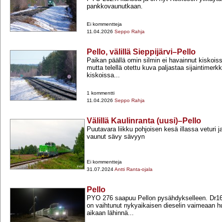
pankkovaunutkaan.
Ei kommentteja
11.04.2026
Seppo Rahja
Pello, välillä Sieppijärvi–Pello
Paikan päällä omin silmin ei havainnut kiskois
mutta telellä otettu kuva paljastaa sijaintimerk
kiskoissa...
1 kommentti
11.04.2026
Seppo Rahja
Välillä Kaulinranta (uusi)–Pello
Puutavara liikku pohjoisen kesä illassa veturi 
vaunut sävy sävyyn
Ei kommentteja
31.07.2024
Antti Ranta-ojala
Pello
PYO 276 saapuu Pellon pysähdykselleen. Dr16:
on vaihtunut nykyaikaisen dieselin vaimeaan h
aikaan lähinnä...