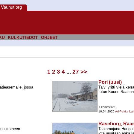
Vaunut.org
KU
KULKUTIEDOT
OHJEET
1
2
3
4
...
27
>>
Pori (uusi)
atieasemalle, jossa
Talvi yritti vielä ker
tutun Kauno Saarion
1 kommentti
10.04.2025
Ari-Pekka La
Raseborg, Raas
ennuksineen.
Taajamajuna Hangost
jota uusitaan ehkä l