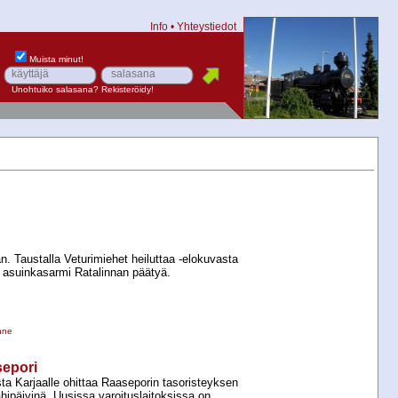
Info
•
Yhteystiedot
Muista minut!
Unohtuiko salasana?
Rekisteröidy!
ran. Taustalla Veturimiehet heiluttaa -​elokuvasta
 asuinkasarmi Ratalinnan päätyä.
nne
epori
a Karjaalle ohittaa Raaseporin tasoristeyksen
ähipäivinä. Uusissa varoituslaitoksissa on