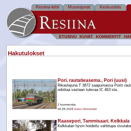
Resiina-lehti
Museojunat
Keskustelu
ETUSIVU
KUVAT
KOMMENTIT
HA
Hakutulokset
Pori, rautatieasema., Pori (uusi)
Rikastejuna T 3872 saapumassa Porin raut
odottaa vastaan tulevaa IC 463:sta.
2 kommenttia
04.08.2026
Aatos Heinämäki
Raasepori, Tammisaari, Kelkkala
Kelkkalan hyvin hoidettu vahtitupa sivurak