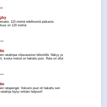
ski
ogby
isake, 110 metriä edellisestä paikasta
 pituus on 120 metriä.
inen
tio
n ratalinjaa viljavaraston lähistöllä. Näkyy ja
sti, koska metsä on hakattu pois. Rata on ollut
inen
tio
en ratapenger. Ilokseni puut oli hakattu sen
ratalinja löytyi erittäin helposti!