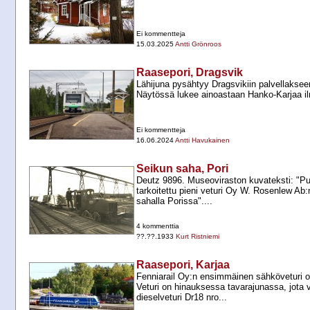
Ei kommentteja
15.03.2025
Antti Grönroos
Raasepori, Dragsvik
Lähijuna pysähtyy Dragsvikiin palvellaksee
Näytössä lukee ainoastaan Hanko-​Karjaa ilm
Ei kommentteja
16.06.2024
Antti Havukainen
Seikun saha, Pori
Deutz 9896. Museoviraston kuvateksti: "Pu
tarkoitettu pieni veturi Oy W. Rosenlew Ab
sahalla Porissa"....
4 kommenttia
??.??.1933
Kurt Ristniemi
Raasepori, Karjaa
Fenniarail Oy:n ensimmäinen sähköveturi
Veturi on hinauksessa tavarajunassa, jota v
dieselveturi Dr18 nro...