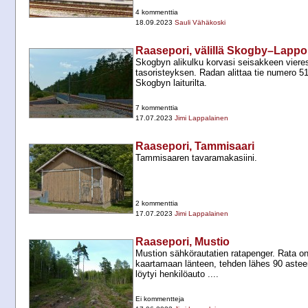
4 kommenttia
18.09.2023
Sauli Vähäkoski
Raasepori, välillä Skogby–Lappo
Skogbyn alikulku korvasi seisakkeen viere
tasoristeyksen. Radan alittaa tie numero 5
Skogbyn laiturilta.
7 kommenttia
17.07.2023
Jimi Lappalainen
Raasepori, Tammisaari
Tammisaaren tavaramakasiini.
2 kommenttia
17.07.2023
Jimi Lappalainen
Raasepori, Mustio
Mustion sähkörautatien ratapenger. Rata on
kaartamaan länteen, tehden lähes 90 asteen
löytyi henkilöauto ....
Ei kommentteja