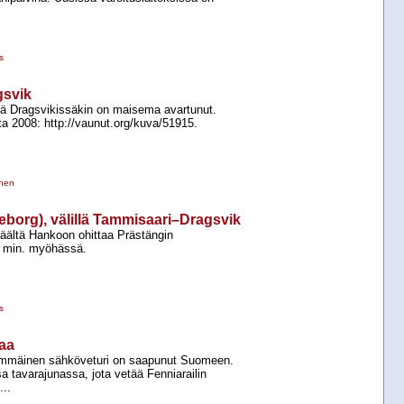
s
gsvik
ä Dragsvikissäkin on maisema avartunut.
a 2008: http://vaunut.org/kuva/51915.
inen
borg), välillä Tammisaari–Dragsvik
äältä Hankoon ohittaa Prästängin
0 min. myöhässä.
s
jaa
simmäinen sähköveturi on saapunut Suomeen.
a tavarajunassa, jota vetää Fenniarailin
...