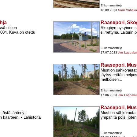
Ei kommentteja
18.09.2023
Sauli Vähäko
hja
Raasepori, Sk
ssä olleen
Skogbyn nykyinen se
1004. Kuva on otettu
siirrettynä. Laiturin
Ei kommentteja
17.07.2023
Jimi Lappala
Raasepori, Mus
Mustion sähkörautatie
löytyy erittäin helpo
melkoisen...
Ei kommentteja
17.06.2023
Jimi Lappala
Raasepori, Mus
 tästä lähtenyt
Mustion sähkörautati
 kaarteen. • Lähistöltä
ympäriltä pois, joten 
Ei kommentteja