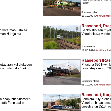
uudet...
3 kommenttia
19.10.2024
Antti Grönroo
Raasepori, Dra
n yhtä matkustajaa.
Sähköistyksen myöt
an H-​kirjainta.
Verrokkikuva vuodelt
1 kommentti
16.06.2024
Antti Havuka
Raasepori (Rase
utavaran kuljetukseen
Pikajuna 620 Hyvink
:n omistamalla Seikun
tasoristeyksen n. 2
Ei kommentteja
08.10.2023
Antti Grönroo
Raasepori, Kar
 on saapunut Suomeen.
Fenniarail Oy:n en
etää Fenniarailin
Veturi on hinauksess
dieselveturi Dr18 nro