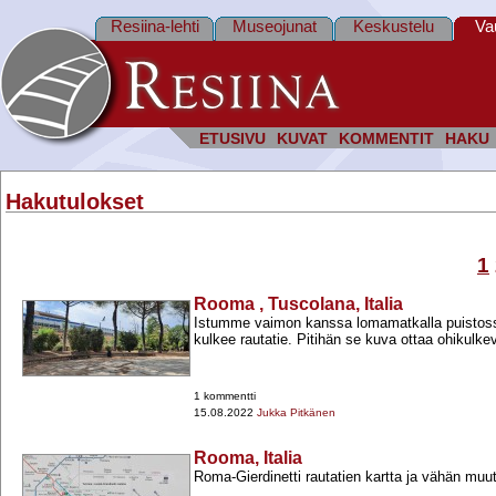
Resiina-lehti
Museojunat
Keskustelu
Va
ETUSIVU
KUVAT
KOMMENTIT
HAKU
Hakutulokset
1
Rooma , Tuscolana, Italia
Istumme vaimon kanssa lomamatkalla puistoss
kulkee rautatie. Pitihän se kuva ottaa ohikulke
1 kommentti
15.08.2022
Jukka Pitkänen
Rooma, Italia
Roma-​Gierdinetti rautatien kartta ja vähän muu