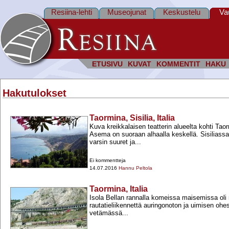
Resiina-lehti
Museojunat
Keskustelu
Va
ETUSIVU
KUVAT
KOMMENTIT
HAKU
Hakutulokset
Taormina, Sisilia, Italia
Kuva kreikkalaisen teatterin alueelta kohti Ta
Asema on suoraan alhaalla keskellä. Sisiliass
varsin suuret ja...
Ei kommentteja
14.07.2016
Hannu Peltola
Taormina, Italia
Isola Bellan rannalla komeissa maisemissa ol
rautatieliikennettä auringonoton ja uimisen oh
vetämässä...