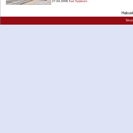
27.04.2006
Kari Syrjänen
Hakueh
Sivu