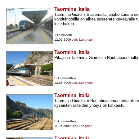
Taormina, Italia
Taormina-​Giardini:n asemalla junakohtausta od
konduktöörillä on aikaa poseerata kuvaavalle turi
kiire hakea...
1 kommentti
12.05.2009
Jyrki Längman
Taormina, Italia
Pikajuna Taormina-​Giardini:n Rautatieasemalla
Ei kommentteja
12.05.2009
Jyrki Längman
Taormina, Italia
Taormina-​Giardini:n Rautatieaseman tavaraliike
kyseisten raiteiden yhteys oli katkaistu.
Ei kommentteja
11.05.2009
Jyrki Längman
Taormina, Italia