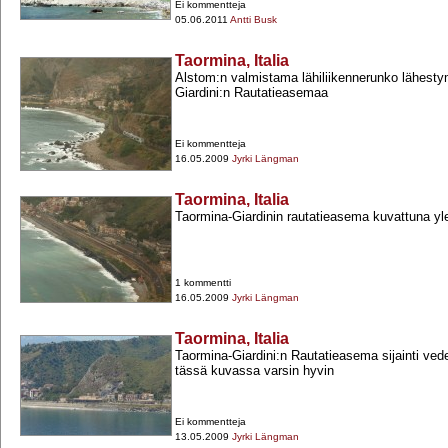
Ei kommentteja
05.06.2011
Antti Busk
Taormina, Italia
Alstom:n valmistama lähiliikennerunko lähesty
Giardini:n Rautatieasemaa
Ei kommentteja
16.05.2009
Jyrki Längman
Taormina, Italia
Taormina-​Giardinin rautatieasema kuvattuna yl
1 kommentti
16.05.2009
Jyrki Längman
Taormina, Italia
Taormina-​Giardini:n Rautatieasema sijainti ved
tässä kuvassa varsin hyvin
Ei kommentteja
13.05.2009
Jyrki Längman