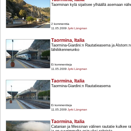
Taorminan kylä sijaitsee ylhäällä asemaan näh
2 kommenttia
11.05.2009
Jyrki Längman
Taormina, Italia
Taormina-​Giardini:n Rautatieasema ja Alstom:
lähiliikennerunko
Ei kommentteja
11.05.2009
Jyrki Längman
Taormina, Italia
Taormina-​Giardini:n Rautatieasema
Ei kommentteja
11.05.2009
Jyrki Längman
Taormina, Italia
Catanian ja Messinan välinen rautatie kulkee r
ja on suurimmalta osin yksi raiteista