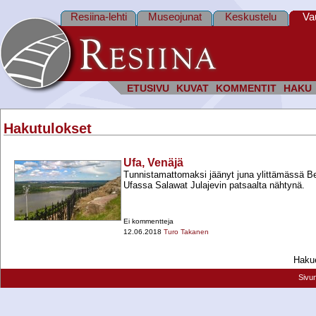
Resiina-lehti
Museojunat
Keskustelu
Va
ETUSIVU
KUVAT
KOMMENTIT
HAKU
Hakutulokset
Ufa, Venäjä
Tunnistamattomaksi jäänyt juna ylittämässä Bela
Ufassa Salawat Julajevin patsaalta nähtynä.
Ei kommentteja
12.06.2018
Turo Takanen
Hakue
Sivu