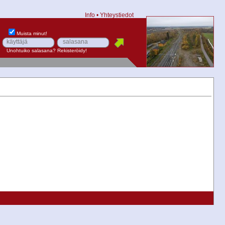
Info
•
Yhteystiedot
Muista minut!
Unohtuiko salasana?
Rekisteröidy!