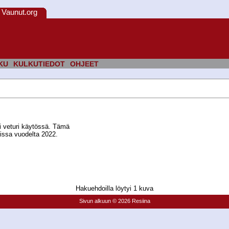
Vaunut.org
KU
KULKUTIEDOT
OHJEET
si veturi käytössä. Tämä
issa vuodelta 2022.
Hakuehdoilla löytyi 1 kuva
Sivun alkuun
© 2026 Resiina