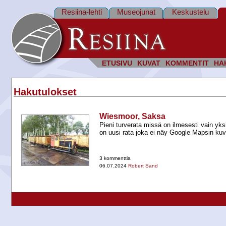
Resiina-lehti
Museojunat
Keskustelu
ETUSIVU
KUVAT
KOMMENTIT
HA
Hakutulokset
Wiesmoor, Saksa
Pieni turverata missä on ilmesesti vain yk
on uusi rata joka ei näy Google Mapsin kuv
3 kommenttia
06.07.2024
Robert Sand