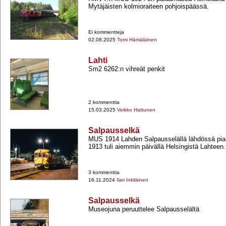
Mytäjäisten kolmioraiteen pohjoispäässä.
Ei kommentteja
02.08.2025
Tomi Hämäläinen
Lahti
Sm2 6262:n vihreät penkit
2 kommenttia
15.03.2025
Veikko Hattunen
Salpausselkä
MUS 1914 Lahden Salpausselällä lähdössä pi
1913 tuli aiemmin päivällä Helsingistä Lahteen.
3 kommenttia
16.11.2024
Ilari Inkiläinen
Salpausselkä
Museojuna peruuttelee Salpausselältä