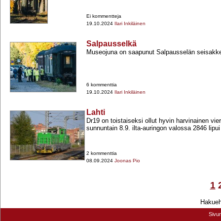
Ei kommentteja
19.10.2024
Ilari Inkiläinen
Salpausselkä
Museojuna on saapunut Salpausselän seisakke
6 kommenttia
19.10.2024
Ilari Inkiläinen
Lahti
Dr19 on toistaiseksi ollut hyvin harvinainen vi
sunnuntain 8.9. ilta-​auringon valossa 2846 lipui
2 kommenttia
08.09.2024
Joonas Pio
1
Hakuehd
Sivu