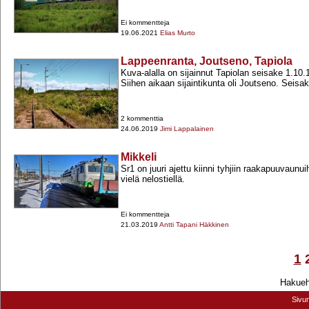
Ei kommentteja
19.06.2021
Elias Murto
Lappeenranta, Joutseno, Tapiola
Kuva-​alalla on sijainnut Tapiolan seisake 1.10
Siihen aikaan sijaintikunta oli Joutseno. Seisak
2 kommenttia
24.06.2019
Jimi Lappalainen
Mikkeli
Sr1 on juuri ajettu kiinni tyhjiin raakapuuvaunui
vielä nelostiellä.
Ei kommentteja
21.03.2019
Antti Tapani Häkkinen
1
Hakuehd
Sivu