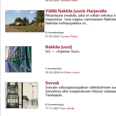
26.05.2024
Tuomas Pätäri
Välillä Nakkila (uusi)–Harjavalta
Rikastejuna seudulla, joka on vähän sekoitus 
maaseutua. Juna saapuu varsinaiseen Nakkila
Nakkilan kohtauspaikka on...
Ei kommentteja
27.05.2024
Tuomas Pätäri
Nakkila (uusi)
Sr1 ― »Siperian Susi».
2 kommenttia
15.01.2024
Ari-Pekka Lanne
Sorvali
Sorvalin välisuojastuspaikan sähkötoiminen su
Sorvalissa ollut suojastukseen liittynyt siipiopas
Tienhaaran...
Ei kommentteja
??.??.1927
Panu Breilin