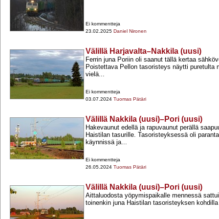
Ei kommentteja
23.02.2025
Daniel Nironen
Välillä Harjavalta–Nakkila (uusi)
Ferrin juna Poriin oli saanut tällä kertaa sähköv
Poistettava Pellon tasoristeys näytti puretulta
vielä...
Ei kommentteja
03.07.2024
Tuomas Pätäri
Välillä Nakkila (uusi)–Pori (uusi)
Hakevaunut edellä ja rapuvaunut perällä saapu
Haistilan tasurille. Tasoristeyksessä oli parant
käynnissä ja...
Ei kommentteja
26.05.2024
Tuomas Pätäri
Välillä Nakkila (uusi)–Pori (uusi)
Aittaluodosta yöpymispaikalle mennessä sattui
toinenkin juna Haistilan tasoristeyksen kohdill