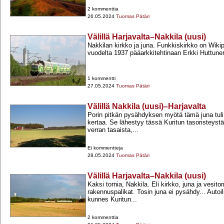
2 kommenttia
26.05.2024
Tuomas Pätäri
Välillä Harjavalta–Nakkila (uusi)
Nakkilan kirkko ja juna. Funkkiskirkko on Wik
vuodelta 1937 pääarkkitehtinaan Erkki Huttune
1 kommentti
27.05.2024
Tuomas Pätäri
Välillä Nakkila (uusi)–Harjavalta
Porin pitkän pysähdyksen myötä tämä juna tuli
kertaa. Se lähestyy tässä Kuritun tasoristeyst
verran tasaista,...
Ei kommentteja
28.05.2024
Tuomas Pätäri
Välillä Harjavalta–Nakkila (uusi)
Kaksi tornia, Nakkila. Eli kirkko, juna ja vesitor
rakennuspalikat. Tosin juna ei pysähdy... Autoil
kunnes Kuritun...
2 kommenttia