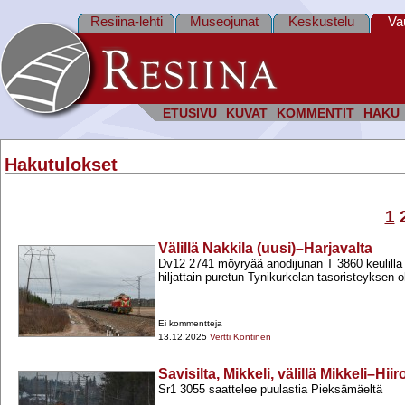
Resiina-lehti
Museojunat
Keskustelu
Va
ETUSIVU
KUVAT
KOMMENTIT
HAKU
Hakutulokset
1
Välillä Nakkila (uusi)–Harjavalta
Dv12 2741 möyryää anodijunan T 3860 keulilla 
hiljattain puretun Tynikurkelan tasoristeyksen o
Ei kommentteja
13.12.2025
Vertti Kontinen
Savisilta, Mikkeli, välillä Mikkeli–Hiir
Sr1 3055 saattelee puulastia Pieksämäeltä