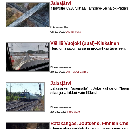
Jalasjärvi
Yhdystie 6920 ylittää Tampere-​Seinäjoki-​radan 
8 kommenttia
08.11.2020
Aleksi Veija
Välillä Vuojoki (uusi)–Kiukainen
Huru on saapumassa nimikkoylikäytävälleen.
Ei kommentteja
26.11.2022
Ari-Pekka Lanne
Jalasjärvi
Jalasjärven "asemalla"... Joku vaihde on "huo
siksi juna liikkui vain 80km/h!...
Ei kommentteja
25.08.2022
Timo Salo
Ratakangas, Joutseno, Finnish Che
Chemicalsin vaihtotöitä tehtiin useamman vaun