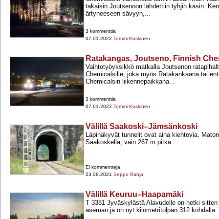
takaisin Joutsenoon lähdettiin tyhjin käsin. Ke
ärtyneeseen sävyyn,...
3 kommenttia
07.01.2022
Tommi Koskinen
Ratakangas, Joutseno, Finnish Che
Vaihtotyöyksikkö matkalla Joutsenon ratapihal
Chemicalsille, joka myös Ratakankaana tai ent
Chemicalsin liikennepaikkana...
3 kommenttia
07.01.2022
Tommi Koskinen
Välillä Saakoski–Jämsänkoski
Läpinäkyvät tunnelit ovat aina kiehtovia. Mato
Saakoskella, vain 267 m pitkä.
Ei kommentteja
23.08.2021
Seppo Rahja
Välillä Keuruu–Haapamäki
T 3381 Jyväskylästä Alavudelle on hetki sitten
aseman ja on nyt kilometritolpan 312 kohdalla.