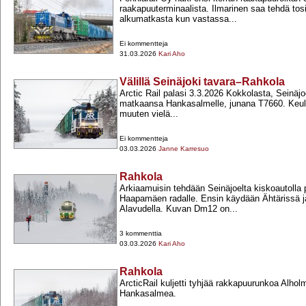
raakapuuterminaalista. Ilmarinen saa tehdä tosi
alkumatkasta kun vastassa...
Ei kommentteja
31.03.2026
Kari Aho
Välillä Seinäjoki tavara–Rahkola
Arctic Rail palasi 3.3.2026 Kokkolasta, Seinäjo
matkaansa Hankasalmelle, junana T7660. Keulil
muuten vielä...
Ei kommentteja
03.03.2026
Janne Karresuo
Rahkola
Arkiaamuisin tehdään Seinäjoelta kiskoautolla 
Haapamäen radalle. Ensin käydään Ähtärissä j
Alavudella. Kuvan Dm12 on...
3 kommenttia
03.03.2026
Kari Aho
Rahkola
ArcticRail kuljetti tyhjää rakkapuurunkoa Alhol
Hankasalmea.