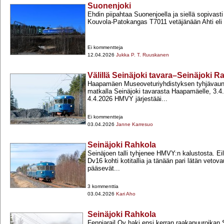
Suonenjoki
Ehdin piipahtaa Suonenjoella ja siellä sopivasti
Kouvola-​Patokangas T7011 vetäjänään Ahti eli
Ei kommentteja
12.04.2026
Jukka P. T. Ruuskanen
Välillä Seinäjoki tavara–Seinäjoki R
Haapamäen Museoveturiyhdistyksen tyhjävau
matkalla Seinäjoki tavarasta Haapamäelle, 3.4
4.4.2026 HMVY järjestääi...
Ei kommentteja
03.04.2026
Janne Karresuo
Seinäjoki Rahkola
Seinäjoen talli tyhjenee HMVY:n kalustosta. Eil
Dv16 kohti kotitallia ja tänään pari lätän vetov
pääsevät...
3 kommenttia
03.04.2026
Kari Aho
Seinäjoki Rahkola
Fenniarail Oy haki ensi kerran raakapuuroikan 