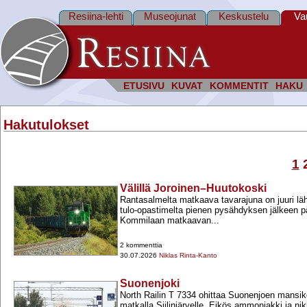
Resiina-lehti
Museojunat
Keskustelu
Va
ETUSIVU
KUVAT
KOMMENTIT
HAKU
Hakutulokset
1
Välillä Joroinen–Huutokoski
Rantasalmelta matkaava tavarajuna on juuri l
tulo-​opastimelta pienen pysähdyksen jälkeen 
Kommilaan matkaavan...
2 kommenttia
30.07.2026
Niklas Rinta-Kanto
Suonenjoki
North Railin T 7334 ohittaa Suonenjoen mansikoill
matkalla Siilinjärvelle. Eikös ammoniakki ja nik