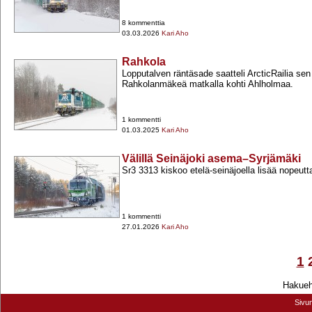
8 kommenttia
03.03.2026
Kari Aho
Rahkola
Lopputalven räntäsade saatteli ArcticRailia sen
Rahkolanmäkeä matkalla kohti Ahlholmaa.
1 kommentti
01.03.2025
Kari Aho
Välillä Seinäjoki asema–Syrjämäki
Sr3 3313 kiskoo etelä-​seinäjoella lisää nopeut
1 kommentti
27.01.2026
Kari Aho
1
Hakuehd
Sivu