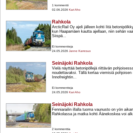
1 kommentti
02.06.2026
Kari Aho
Rahkola
ArcticRail Oy ajeli jälleen kohti Iitä betonipölk
kun Haapamäen kautta ajellaan, niin sehän vaa
Siispä...
Ei kommentteja
24.05.2026
Janne Karresuo
Seinäjoki Rahkola
Vielä näyttää betonipöllejä riittävän pohjoisessa
noudettavaksi. Tällä kertaa viemisiä pohjoise
Innofreightin...
Ei kommentteja
24.05.2026
Kari Aho
Seinäjoki Rahkola
Fenniarailin illalla tuoma vaunusto on yön aik
Rahkolassa ja matka kohti Äänekoskea voi alk
2 kommenttia