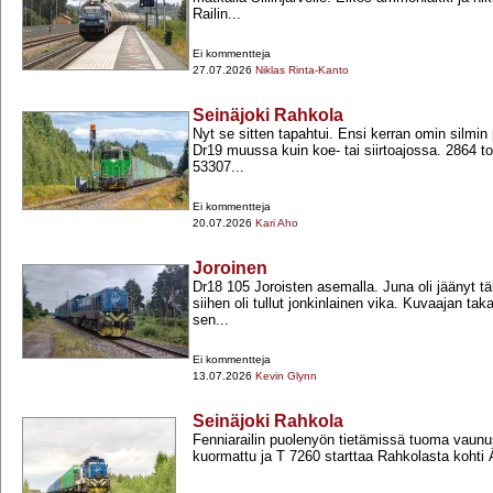
Railin...
Ei kommentteja
27.07.2026
Niklas Rinta-Kanto
Seinäjoki Rahkola
Nyt se sitten tapahtui. Ensi kerran omin silmi
Dr19 muussa kuin koe-​ tai siirtoajossa. 2864 to
53307...
Ei kommentteja
20.07.2026
Kari Aho
Joroinen
Dr18 105 Joroisten asemalla. Juna oli jäänyt 
siihen oli tullut jonkinlainen vika. Kuvaajan tak
sen...
Ei kommentteja
13.07.2026
Kevin Glynn
Seinäjoki Rahkola
Fenniarailin puolenyön tietämissä tuoma vaunu
kuormattu ja T 7260 starttaa Rahkolasta kohti