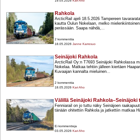
19.05.2026
Kari Aho
Rahkola
ArcticRail ajeli 18.5.2026 Tampereen tavarara
kautta Oulun Nokelaan, melko mielenkiintoine
perässään. Saapa nähdä,...
2 kommenttia
18.05.2026
Janne Karresuo
Seinäjoki Rahkola
ArcticRail Oy:n T7693 Seinäjoki Rahkolassa ma
Nokelaa. Matkaa tehtiin jälleen kiertäen Haap
Kuvaajan kannalta mieluinen...
2 kommenttia
18.05.2026
Kari Aho
Välillä Seinäjoki Rahkola–Seinäjoki 
Fenniarail on jo tuttu näky Seinäjoen raakapuu
tänään ohitettiin Rahkola ja jatkettiin matkaa
Ei kommentteja
03.05.2026
Kari Aho