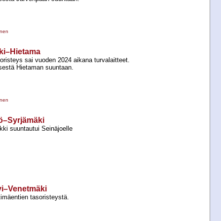
inen
ski–Hietama
risteys sai vuoden 2024 aikana turvalaitteet.
sestä Hietaman suuntaan.
inen
tö–Syrjämäki
ki suuntautui Seinäjoelle
rvi–Venetmäki
imäentien tasoristeystä.