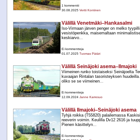
1 kommentti
30.08.2025
Vertti Kontinen
Välillä Venetmäki–Hankasalmi
Iso-​Virmaan järven penger on melko tyypil
vesistöpenkka, maisemaltaan minimalistisen 
keskiarvo...
Ei kommentteja
01.07.2025
Tuomas Pätäri
Välillä Seinäjoki asema–Ilmajoki
Viimeinen runko toistaiseksi Seinäjoelta Teu
kuvaajan Rintalan tasoristeyksen huudeilla
oliko se se viimeinen...
Ei kommentteja
12.09.2024
Janne Karresuo
Välillä Ilmajoki–Seinäjoki asema
Tyhjä roikka (T55820) palailemassa Kaskisi
reeverin voimin. Keulilla Dv12 2616 ja tuu
Pienen käsittelyn...
Ei kommentteja