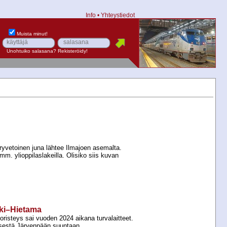
Info
•
Yhteystiedot
Muista minut!
Unohtuiko salasana?
Rekisteröidy!
ryvetoinen juna lähtee Ilmajoen asemalta.
mm. ylioppilaslakeilla. Olisiko siis kuvan
ski–Hietama
risteys sai vuoden 2024 aikana turvalaitteet.
sestä Järvenpään suuntaan.