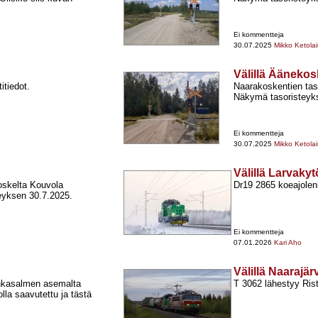
Ei kommentteja
30.07.2025
Mikko Ketola
Välillä Ääneko
itiedot.
Naarakoskentien taso
Näkymä tasoristeyk
Ei kommentteja
30.07.2025
Mikko Ketola
Välillä Larvaky
oskelta Kouvola
Dr19 2865 koeajolenk
teyksen 30.7.2025.
Ei kommentteja
07.01.2026
Kari Aho
Välillä Naarajä
ankasalmen asemalta
T 3062 lähestyy Rist
la saavutettu ja tästä