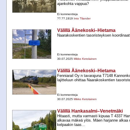
ajankohta vappua?
Ei kommentteja
??.??.1919
Into Tilander
Välillä Äänekoski–Hietama
Naarakoskentien tasoristeyksen koordinaatt
Ei kommentteja
30.07.2025
Mikko Ketolainen
Välillä Äänekoski–Hietama
Fenniarail Oy:n tavarajuna T7148 Kannonk
lajitteluun ohittaa Naarakoskentien tasoris
Ei kommentteja
30.07.2025
Mikko Ketolainen
Välillä Hankasalmi–Venetmäki
Hitaasti, mutta varmasti kipuaa T 4337 H
alkavaa mäkeä ylös. Mäen harjanne alkaa ol
kelpaakin taas...