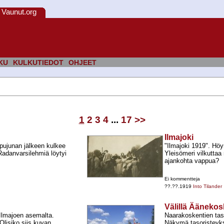
Vaunut.org
KU
KULKUTIEDOT
OHJEET
1
2
3
4
...
17
>>
Ilmajoki
pujunan jälkeen kulkee
"Ilmajoki 1919". Höy
Radanvarsilehmiä löytyi
Yleisömeri vilkuttaa 
ajankohta vappua?
Ei kommentteja
??.??.1919
Into Tilander
Välillä Ääneko
 Ilmajoen asemalta.
Naarakoskentien taso
 Olisiko siis kuvan
Näkymä tasoristeyk