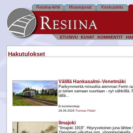
Resiina-lehti
Museojunat
Keskustelu
ETUSIVU
KUVAT
KOMMENTIT
HA
Hakutulokset
Välillä Hankasalmi–Venetmäki
Parikymmentä minuuttia aiemman Ferrin ra
jo toinen samaan suuntaan -​ nyt sähköllä. 
tällä...
Ei kommentteja
28.06.2026
Tuomas Pätäri
Ilmajoki
"Ilmajoki 1919". Höyryvetoinen juna lähtee
Yleisömeri vilkuttaa mm. ylioppilaslakeilla.