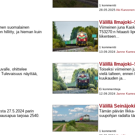
1 kommentti
28.05.2025
Aki Karvonen
Välillä Ilmajok
linen suomalainen
Viimeinen juna Kask
hillitty, ja hieman kuin
T53270:n hitaasti li
liikenteen...
1 kommentti
13.09.2024
Janne Karre
Välillä Ilmajok
valle, ohittelee
Toiseksi viimeinen j
. Tulevaisuus näyttää,
vielä talteen, ennen 
kuukauden ja...
Ei kommentteja
12.09.2024
Janne Karre
Välillä Seinäjo
sta 27.5.2024 parin
Tämän päivän Ilkka
ppausapua tarjoaa 2540.
suupohjan radalta 
1 kommentti