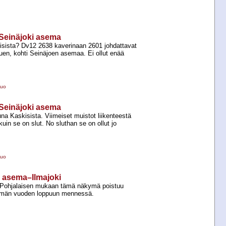
i–Seinäjoki asema
isista? Dv12 2638 kaverinaan 2601 johdattavat
puen, kohti Seinäjoen asemaa. Ei ollut enää
suo
i–Seinäjoki asema
una Kaskisista. Viimeiset muistot liikenteestä
kuin se on slut. No sluthan se on ollut jo
suo
ki asema–Ilmajoki
-​Pohjalaisen mukaan tämä näkymä poistuu
tämän vuoden loppuun mennessä.