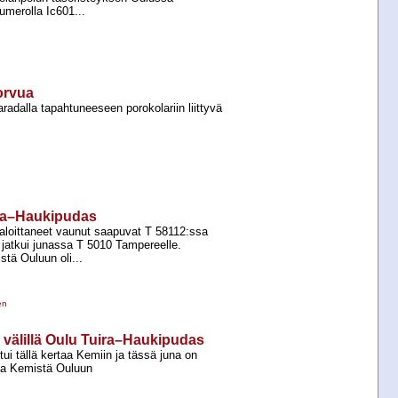
merolla Ic601...
orvua
adalla tapahtuneeseen porokolariin liittyvä
ira–Haukipudas
aloittaneet vaunut saapuvat T 58112:ssa
 jatkui junassa T 5010 Tampereelle.
tä Ouluun oli...
en
 välillä Oulu Tuira–Haukipudas
i tällä kertaa Kemiin ja tässä juna on
ta Kemistä Ouluun