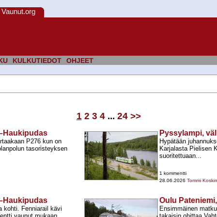
Vaunut.org
KU
KULKUTIEDOT
OHJEET
1
2
3
4
...
24
>>
ra–Haukipudas
Pyssylampi, väl
ertaakaan P276 kun on
Hypätään juhannukses
lanpolun tasoristeyksen
Karjalasta Pielisen
suoritettuaan...
1 kommentti
28.06.2026
Tommi Koski
ra–Haukipudas
Oulu Pateniemi,
 kohti. Fenniarail kävi
Ensimmäinen matkus
entti vaunut mukaan.
takaisin ohittaa Vah