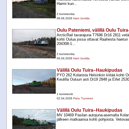
Harmi kun...
2 kommenttia
08.06.2026
Harri Junttila
Oulu Pateniemi, välillä Oulu Tui
ArcticRail tavarajuna T7696 Dr16 2811 vet
kohti Oulua jossa ottavat Raahesta haetun
204308-​1...
2 kommenttia
06.04.2026
Harri Junttila
Välillä Oulu Tuira–Haukipudas
PYO 262 Kolarista Helsinkiin kiitää kohti O
Keulilla Ouluun asti Dr19 2848 ja Eifet 253
1 kommentti
02.04.2026
Pietu Tuovinen
Välillä Oulu Tuira–Haukipudas
MV 10469 Pasilan autojuna-​asemalta Kolari
jälkeen matkaansa kohti pohjoista. Vetova