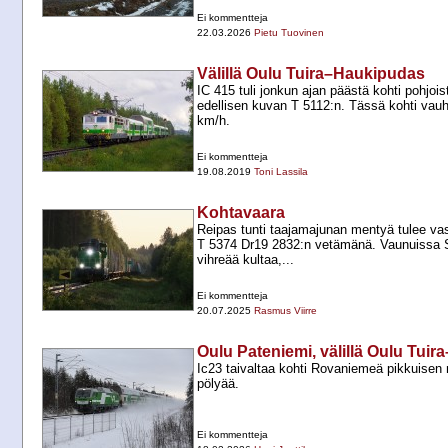
Ei kommentteja
22.03.2026
Pietu Tuovinen
Välillä Oulu Tuira–Haukipudas
IC 415 tuli jonkun ajan päästä kohti pohjoi
edellisen kuvan T 5112:n. Tässä kohti vauht
km/h.
Ei kommentteja
19.08.2019
Toni Lassila
Kohtavaara
Reipas tunti taajamajunan mentyä tulee va
T 5374 Dr19 2832:n vetämänä. Vaunuissa 
vihreää kultaa,...
Ei kommentteja
20.07.2025
Rasmus Viirre
Oulu Pateniemi, välillä Oulu Tui
Ic23 taivaltaa kohti Rovaniemeä pikkuisen
pölyää.
Ei kommentteja