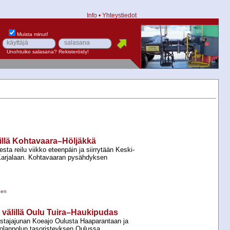
Info
•
Yhteystiedot
Muista minut!
Unohtuiko salasana?
Rekisteröidy!
illä Kohtavaara–Höljäkkä
ta reilu viikko eteenpäin ja siirrytään Keski-​
 Karjalaan. Kohtavaaran pysähdyksen
nen
 välillä Oulu Tuira–Haukipudas
tajajunan Koeajo Oulusta Haaparantaan ja
tolanpolun tasoristeyksen Oulussa