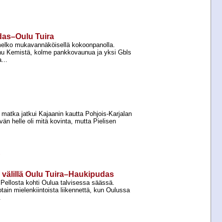
das–Oulu Tuira
 melko mukavannäköisellä kokoonpanolla.
u Kemistä, kolme pankkovaunua ja yksi Gbls
...
atka jatkui Kajaanin kautta Pohjois-​Karjalan
än helle oli mitä kovinta, mutta Pielisen
e
 välillä Oulu Tuira–Haukipudas
 Pellosta kohti Oulua talvisessa säässä.
otain mielenkiintoista liikennettä, kun Oulussa
.