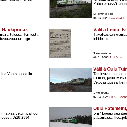
Pateniemessä junanu
Ei kommentteja
08.06.2026
Harri Junttila
ra–Haukipudas
Välillä Leino–K
ämänä tulossa Torniosta
Taivalkosken erämaar
 tavaravaunun Lgjn
lehtileike.
3 kommenttia
09.01.1960
Joni Jurmu
Välillä Oulu Tu
ulua Vahtolanpolulla.
Torniosta matkansa 
02.
Ouluun, josta matka
Vetovastuussa Kemis
1 kommentti
02.04.2026
Pietu Tuovin
Oulu Pateniemi,
in jatkaa veturinvaihdon
Sm7 koeajo suuntautu
stuussa Dr19 2834
palaamassa koeajol