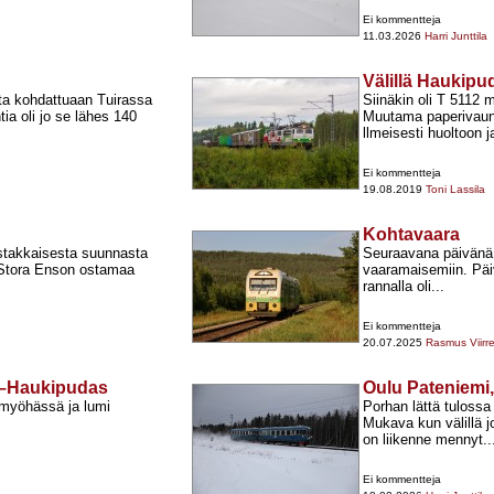
Ei kommentteja
11.03.2026
Harri Junttila
Välillä Haukipu
sta kohdattuaan Tuirassa
Siinäkin oli T 5112
ia oli jo se lähes 140
Muutama paperivaun
llmeisesti huoltoon ja
Ei kommentteja
19.08.2019
Toni Lassila
Kohtavaara
stakkaisesta suunnasta
Seuraavana päivänä m
Stora Enson ostamaa
vaaramaisemiin. Päiv
rannalla oli...
Ei kommentteja
20.07.2025
Rasmus Viirr
ra–Haukipudas
Oulu Pateniemi,
 myöhässä ja lumi
Porhan lättä tulossa
Mukava kun välillä j
on liikenne mennyt..
Ei kommentteja