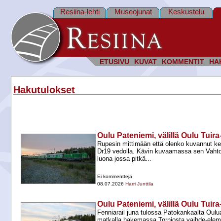
Resiina-lehti
Museojunat
Keskustelu
ETUSIVU
KUVAT
KOMMENTIT
HA
Hakutulokset
Oulu Pateniemi, välillä Oulu Tui
Rupesin mittimään että olenko kuvannut k
Dr19 vedolla. Kävin kuvaamassa sen Vahto
luona jossa pitkä...
Ei kommentteja
08.07.2026
Harri Junttila
Oulu Pateniemi, välillä Oulu Tui
Fenniarail juna tulossa Patokankaalta Oulua
matkalla hakemassa Torniosta vaihde-​elem