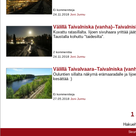
Ei kommentteja
24.11.2018
Joni Jurmu
Välillä Taivalniska (vanha)–Taivalnis
Kuvattu ratasillalta. Iijoen sivuhaara yrittää jää
Taustalla kohuttu "taidesilta".
2 kommenttia
24.11.2018
Joni Jurmu
Välillä Taivalvaara–Taivalniska (van
Ouluntien sillalta näkymä erämaaradalle ja Iijoel
kesättää :)
Ei kommentteja
27.05.2018
Joni Jurmu
1
Hakuehd
Sivu