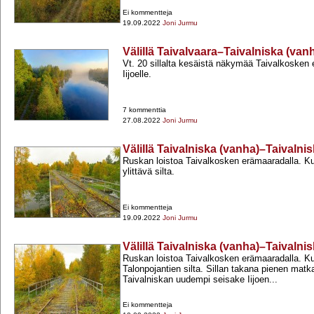
Ei kommentteja
19.09.2022
Joni Jurmu
Välillä Taivalvaara–Taivalniska (van
Vt. 20 sillalta kesäistä näkymää Taivalkosken 
Iijoelle.
7 kommenttia
27.08.2022
Joni Jurmu
Välillä Taivalniska (vanha)–Taivalnis
Ruskan loistoa Taivalkosken erämaaradalla. K
ylittävä silta.
Ei kommentteja
19.09.2022
Joni Jurmu
Välillä Taivalniska (vanha)–Taivalnis
Ruskan loistoa Taivalkosken erämaaradalla. K
Talonpojantien silta. Sillan takana pienen matk
Taivalniskan uudempi seisake Iijoen...
Ei kommentteja