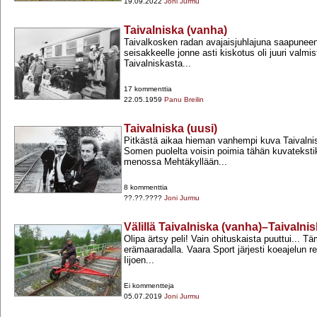
19.09.2022
Joni Jurmu
Taivalniska (vanha)
Taivalkosken radan avajaisjuhlajuna saapunee
seisakkeelle jonne asti kiskotus oli juuri valmi
Taivalniskasta...
17 kommenttia
22.05.1959
Panu Breilin
Taivalniska (uusi)
Pitkästä aikaa hieman vanhempi kuva Taivalni
Somen puolelta voisin poimia tähän kuvateksti
menossa Mehtäkyllään...
8 kommenttia
??.??.????
Joni Jurmu
Välillä Taivalniska (vanha)–Taivalnis
Olipa ärtsy peli! Vain ohituskaista puuttui... 
erämaaradalla. Vaara Sport järjesti koeajelun re
Iijoen...
Ei kommentteja
05.07.2019
Joni Jurmu