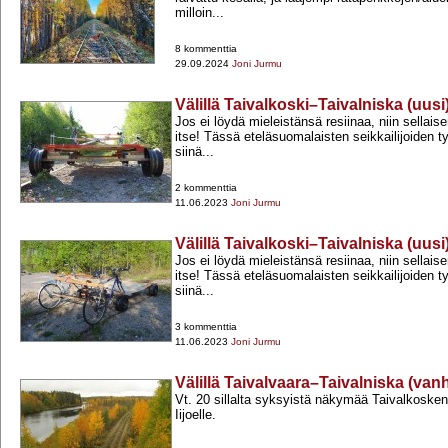
milloin...
8 kommenttia
29.09.2024
Joni Jurmu
Välillä Taivalkoski–Taivalniska (uusi
Jos ei löydä mieleistänsä resiinaa, niin sellaise
itse! Tässä eteläsuomalaisten seikkailijoiden t
siinä...
2 kommenttia
11.06.2023
Joni Jurmu
Välillä Taivalkoski–Taivalniska (uusi
Jos ei löydä mieleistänsä resiinaa, niin sellaise
itse! Tässä eteläsuomalaisten seikkailijoiden t
siinä...
3 kommenttia
11.06.2023
Joni Jurmu
Välillä Taivalvaara–Taivalniska (van
Vt. 20 sillalta syksyistä näkymää Taivalkosken
Iijoelle.