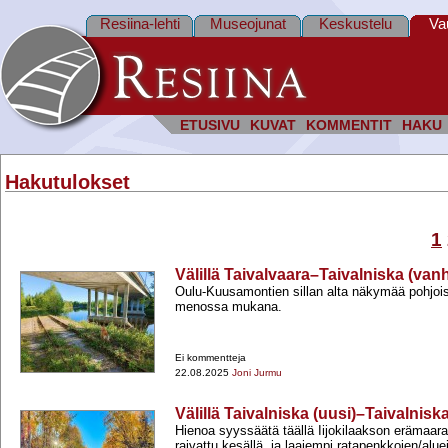
Resiina-lehti
Museojunat
Keskustelu
Va
ETUSIVU
KUVAT
KOMMENTIT
HAKU
Hakutulokset
1
Välillä Taivalvaara–Taivalniska (van
Oulu-​Kuusamontien sillan alta näkymää pohjo
menossa mukana.
Ei kommentteja
22.08.2025
Joni Jurmu
Välillä Taivalniska (uusi)–Taivalnisk
Hienoa syyssäätä täällä Iijokilaakson erämaara
raivattu kesällä, ja laajempi ratapenkkojen/alu