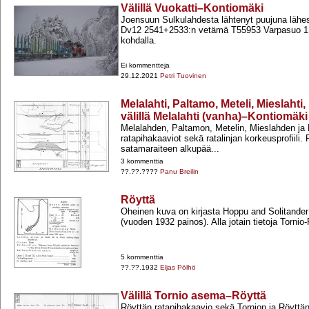
Välillä Vuokatti–Kontiomäki
Joensuun Sulkulahdesta lähtenyt puujuna lähe
Dv12 2541+​2533:n vetämä T55953 Varpasuo 1 
kohdalla.
Ei kommentteja
29.12.2021
Petri Tuovinen
Melalahti, Paltamo, Meteli, Mieslahti
välillä Melalahti (vanha)–Kontiomäki
Melalahden, Paltamon, Metelin, Mieslahden ja
ratapihakaaviot sekä ratalinjan korkeusprofiili.
satamaraiteen alkupää...
3 kommenttia
??.??.????
Panu Breilin
Röyttä
Oheinen kuva on kirjasta Hoppu and Solitander
(vuoden 1932 painos). Alla jotain tietoja Tornio-​
5 kommenttia
??.??.1932
Eljas Pölhö
Välillä Tornio asema–Röyttä
Röyttän ratapihakaavio sekä Tornion ja Röyttän