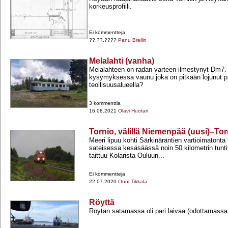
korkeusprofiili.
Ei kommentteja
??.??.????
Panu Breilin
Melalahti (vanha)
Melalahteen on radan varteen ilmestynyt Dm7.
kysymyksessa vaunu joka on pitkään lojunut 
teollisuusalueella?
3 kommenttia
16.08.2021
Olavi Huotari
Tornio, välillä Niemenpää (uusi)–Tor
Meeri lipuu kohti Särkinäräntien vartioimatonta
sateisessa kesäsäässä noin 50 kilometrin tunt
taittuu Kolarista Ouluun...
Ei kommentteja
22.07.2020
Onni Tikkala
Röyttä
Röytän satamassa oli pari laivaa (odottamassa 