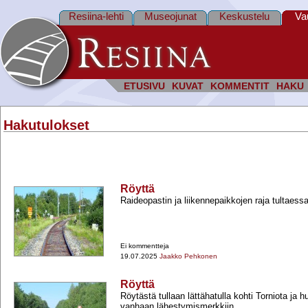
Resiina-lehti
Museojunat
Keskustelu
Va
ETUSIVU
KUVAT
KOMMENTIT
HAKU
Hakutulokset
Röyttä
Raideopastin ja liikennepaikkojen raja tultaess
Ei kommentteja
19.07.2025
Jaakko Pehkonen
Röyttä
Röytästä tullaan lättähatulla kohti Torniota ja h
vanhaan lähestymismerkkiin.