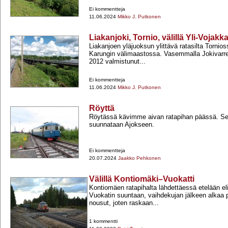
Ei kommentteja
11.06.2024
Mikko J. Putkonen
Liakanjoki, Tornio, välillä Yli-Vojak
Liakanjoen yläjuoksun ylittävä ratasilta Tornio
Karungin välimaastossa. Vasemmalla Jokivarre
2012 valmistunut...
Ei kommentteja
11.06.2024
Mikko J. Putkonen
Röyttä
Röytässä kävimme aivan ratapihan päässä. Se
suunnataan Ajokseen.
Ei kommentteja
20.07.2024
Jaakko Pehkonen
Välillä Kontiomäki–Vuokatti
Kontiomäen ratapihalta lähdettäessä etelään eli
Vuokatin suuntaan, vaihdekujan jälkeen alkaa p
nousut, joten raskaan...
1 kommentti