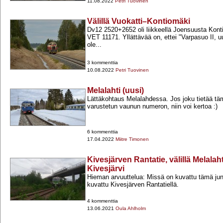
11.08.2022
Petri Tuovinen
Välillä Vuokatti–Kontiomäki
Dv12 2520+​2652 oli liikkeellä Joensuusta Kont
VET 11171. Yllättävää on, ettei "Varpasuo II, uu
ole...
3 kommenttia
10.08.2022
Petri Tuovinen
Melalahti (uusi)
Lättäkohtaus Melalahdessa. Jos joku tietää täm
varustetun vaunun numeron, niin voi kertoa :)
6 kommenttia
17.04.2022
Miitre Timonen
Kivesjärven Rantatie, välillä Melalaht
Kivesjärvi
Hieman arvuuttelua: Missä on kuvattu tämä jun
kuvattu Kivesjärven Rantatiellä.
4 kommenttia
13.06.2021
Oula Ahlholm