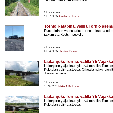
2 kommenttia
19.07.2025
Jaakko Pehkonen
Tornio Ratapiha, välillä Tornio ase
Ruotsalainen vaunu tullut kunnostuksesta odo
jatkumista Ruotsin puolelle.
4 kommenttia
30.04.2025
Christian Pakisjärvi
Liakanjoki, Tornio, välillä Yli-Vojak
Liakanjoen yläjuoksun ylittävä ratasilta Tornio
Kukkolan välimaastossa. Oikealla näkyy pienil
Jokivarrentielle...
1 kommentti
11.06.2024
Mikko J. Putkonen
Liakanjoki, Tornio, välillä Yli-Vojak
Liakanjoen yläjuoksun ylittävä ratasilta Tornio
Kukkolan välimaastossa.