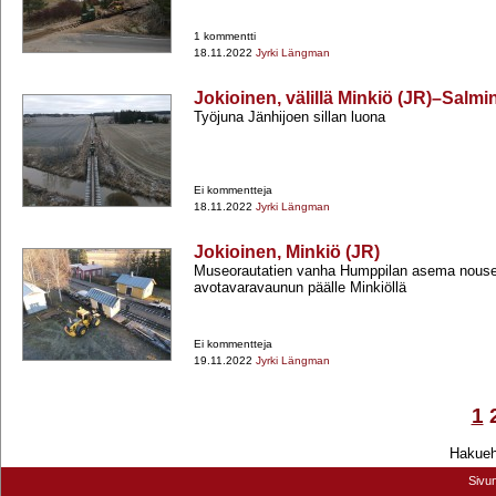
1 kommentti
18.11.2022
Jyrki Längman
Jokioinen, välillä Minkiö (JR)–Salmi
Työjuna Jänhijoen sillan luona
Ei kommentteja
18.11.2022
Jyrki Längman
Jokioinen, Minkiö (JR)
Museorautatien vanha Humppilan asema nou
avotavaravaunun päälle Minkiöllä
Ei kommentteja
19.11.2022
Jyrki Längman
1
Hakuehd
Sivu