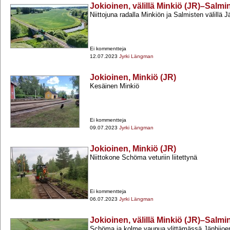
Jokioinen, välillä Minkiö (JR)–Salmi
Niittojuna radalla Minkiön ja Salmisten välillä Jä
Ei kommentteja
12.07.2023
Jyrki Längman
Jokioinen, Minkiö (JR)
Kesäinen Minkiö
Ei kommentteja
09.07.2023
Jyrki Längman
Jokioinen, Minkiö (JR)
Niittokone Schöma veturiin liitettynä
Ei kommentteja
06.07.2023
Jyrki Längman
Jokioinen, välillä Minkiö (JR)–Salmi
Schöma ja kolme vaunua ylittämässä Jänhijoen