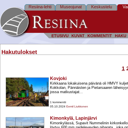
Resiina-lehti
Museojunat
Keskustelu
Va
ETUSIVU
KUVAT
KOMMENTIT
HAKU
Hakutulokset
1
Kovjoki
Kirkkaana lokakuisena päivänä oli HMVY kuljet
Kokkolan, Pännäisten ja Pietarsaaren läheisyy
jossa matkustajat...
1 kommentti
05.10.2024
Eemil Liukkonen
Kimonkylä, Lapinjärvi
Kimonkylässä, Supavit Nummelinin kirkonkell
löytyy 600 mm raideleveyden piharata , joka on