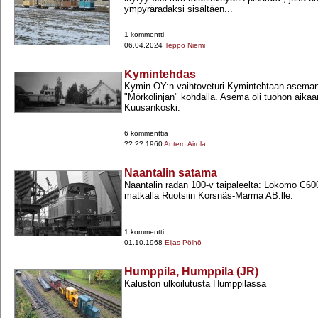
ympyräradaksi sisältäen...
1 kommentti
06.04.2024
Teppo Niemi
Kymintehdas
Kymin OY:n vaihtoveturi Kymintehtaan aseman 
"Mörkölinjan" kohdalla. Asema oli tuohon aikaa
Kuusankoski.
6 kommenttia
??.??.1960
Antero Airola
Naantalin satama
Naantalin radan 100-​v taipaleelta: Lokomo C60
matkalla Ruotsiin Korsnäs-​Marma AB:lle.
1 kommentti
01.10.1968
Eljas Pölhö
Humppila, Humppila (JR)
Kaluston ulkoilutusta Humppilassa