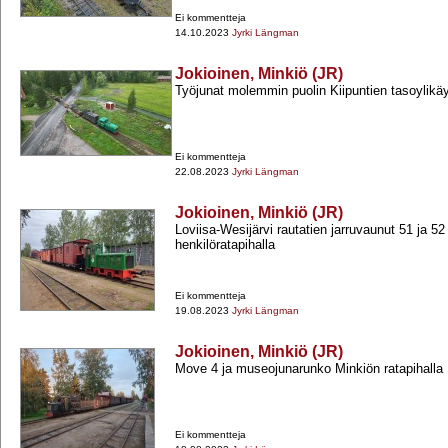
Ei kommentteja
14.10.2023
Jyrki Längman
Jokioinen, Minkiö (JR)
Työjunat molemmin puolin Kiipuntien tasoylikä
Ei kommentteja
22.08.2023
Jyrki Längman
Jokioinen, Minkiö (JR)
Loviisa-​Wesijärvi rautatien jarruvaunut 51 ja 5
henkilöratapihalla
Ei kommentteja
19.08.2023
Jyrki Längman
Jokioinen, Minkiö (JR)
Move 4 ja museojunarunko Minkiön ratapihalla
Ei kommentteja