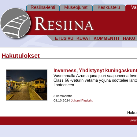
Resiina-lehti
Museojunat
Keskustelu
Va
ETUSIVU
KUVAT
KOMMENTIT
HAKU
Hakutulokset
Inverness, Yhdistynyt kuningaskun
Vasemmalla Azuma-​juna juuri saapuneena Inver
Class 66 -​veturin vetämä yöjuna odottelee läht
Lontooseen.
3 kommenttia
08.10.2024
Juhani Pirttilahti
Hakue
Sivu