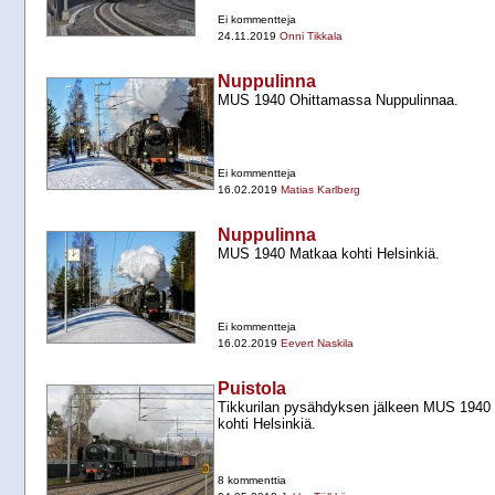
Ei kommentteja
24.11.2019
Onni Tikkala
Nuppulinna
MUS 1940 Ohittamassa Nuppulinnaa.
Ei kommentteja
16.02.2019
Matias Karlberg
Nuppulinna
MUS 1940 Matkaa kohti Helsinkiä.
Ei kommentteja
16.02.2019
Eevert Naskila
Puistola
Tikkurilan pysähdyksen jälkeen MUS 1940 (
kohti Helsinkiä.
8 kommenttia