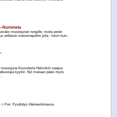
ki–Nummela
vausrako museojunan rungolle, mutta perän
u sellaisiin maisemapuihin joita -​ toisin kuin...
i
 museojuna Kouvolasta Helsinkiin saapuu
matkustajia kyytiin. Nyt mukaan pääsi myös
...
 > Pori. Pysähdys Hämeenlinnassa