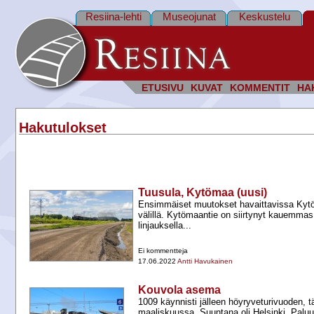
Resiina-lehti
Museojunat
Keskustelu
ETUSIVU
KUVAT
KOMMENTIT
HA
Hakutulokset
Tuusula, Kytömaa (uusi)
Ensimmäiset muutokset havaittavissa Kyt
välillä. Kytömaantie on siirtynyt kauemmas
linjauksella...
Ei kommentteja
17.06.2022
Antti Havukainen
Kouvola asema
1009 käynnisti jälleen höyryveturivuoden, t
maaliskuussa. Suuntana oli Helsinki. Paluu