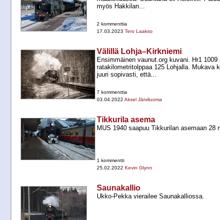
myös Hakkilan...
2 kommenttia
17.03.2023
Tero Laakso
Välillä Lohja–Kirkniemi
Ensimmäinen vaunut.org kuvani. Hr1 1009 
ratakilometritolppaa 125 Lohjalla. Mukava 
juuri sopivasti, että...
7 kommenttia
03.04.2022
Aksel Järviluoma
Tikkurila asema
MUS 1940 saapuu Tikkurilan asemaan 28 
1 kommentti
25.02.2022
Kevin Glynn
Saunakallio
Ukko-​Pekka vierailee Saunakalliossa.