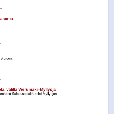
en
 asema
n
a
Siuroon.
a
la, välillä Vierumäki–Myllyoja
lamäkeä Salpausselältä kohti Myllyojan