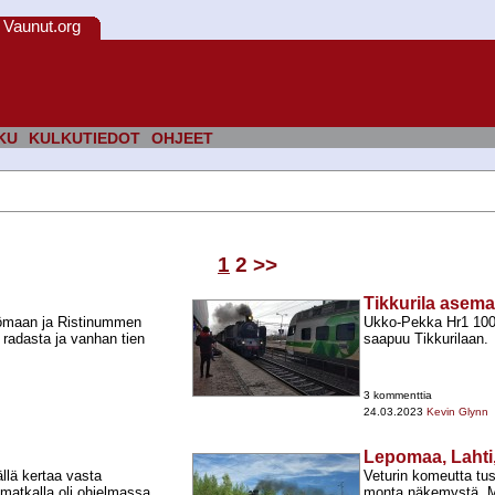
Vaunut.org
KU
KULKUTIEDOT
OHJEET
1
2
>>
Tikkurila asema
ömaan ja Ristinummen
Ukko-​Pekka Hr1 100
 radasta ja vanhan tien
saapuu Tikkurilaan.
3 kommenttia
24.03.2023
Kevin Glynn
Lepomaa, Lahti,
ällä kertaa vasta
Veturin komeutta tus
matkalla oli ohjelmassa
monta näkemystä. Mi