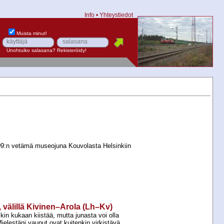
Info
•
Yhteystiedot
Muista minut!
Unohtuiko salasana?
Rekisteröidy!
9:n vetämä museojuna Kouvolasta Helsinkiin
 välillä Kivinen–Arola (Lh–Kv)
kin kukaan kiistää, mutta junasta voi olla
elestäni vaunut ovat kuitenkin virkistävä