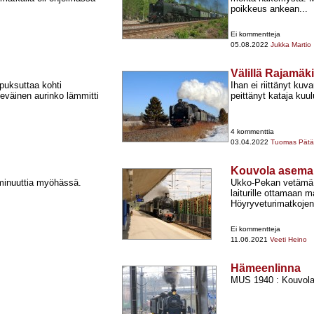
poikkeus ankean...
Ei kommentteja
05.08.2022
Jukka Martio
Välillä Rajamä
puksuttaa kohti
Ihan ei riittänyt ku
keväinen aurinko lämmitti
peittänyt kataja kuulu
4 kommenttia
03.04.2022
Tuomas Pätär
Kouvola asema
minuuttia myöhässä.
Ukko-​Pekan vetämä
laiturille ottamaan 
Höyryveturimatkojen
Ei kommentteja
11.06.2021
Veeti Heino
Hämeenlinna
MUS 1940 : Kouvola