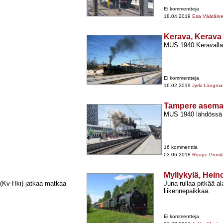
Ei kommentteja
18.04.2019
Esa Väätäin
Kerava, Kerava
MUS 1940 Keravalla
Ei kommentteja
16.02.2019
Jyrki Längma
Tampere asem
MUS 1940 lähdössä 
16 kommenttia
03.06.2018
Roope Prusil
Myllykylä, Heino
Kv-​Hki) jatkaa matkaa
Juna rullaa pitkää a
liikennepaikkaa.
Ei kommentteja