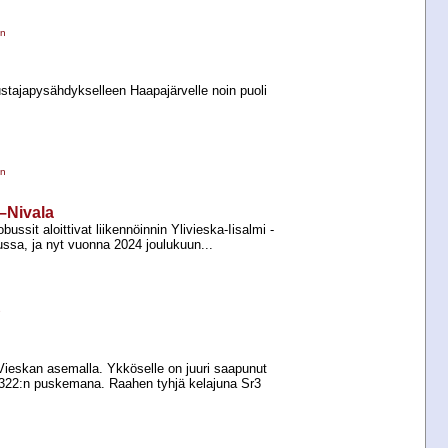
en
tajapysähdykselleen Haapajärvelle noin puoli
en
a–Nivala
bussit aloittivat liikennöinnin Ylivieska-​Iisalmi -​
ussa, ja nyt vuonna 2024 joulukuun...
e
Vieskan asemalla. Ykköselle on juuri saapunut
3322:n puskemana. Raahen tyhjä kelajuna Sr3