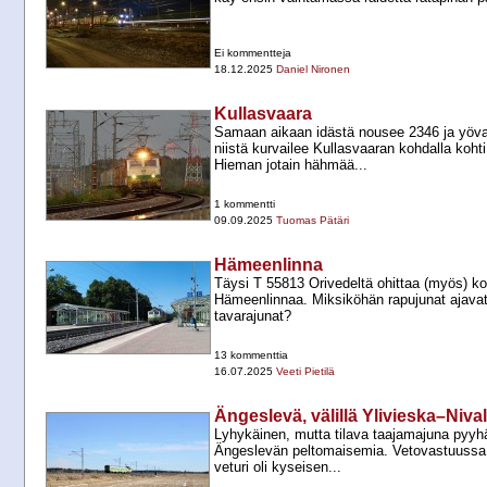
Ei kommentteja
18.12.2025
Daniel Nironen
Kullasvaara
Samaan aikaan idästä nousee 2346 ja yöv
niistä kurvailee Kullasvaaran kohdalla koh
Hieman jotain hähmää...
1 kommentti
09.09.2025
Tuomas Pätäri
Hämeenlinna
Täysi T 55813 Orivedeltä ohittaa (myös) k
Hämeenlinnaa. Miksiköhän rapujunat ajav
tavarajunat?
13 kommenttia
16.07.2025
Veeti Pietilä
Ängeslevä, välillä Ylivieska–Niva
Lyhykäinen, mutta tilava taajamajuna pyyhä
Ängeslevän peltomaisemia. Vetovastuussa 
veturi oli kyseisen...