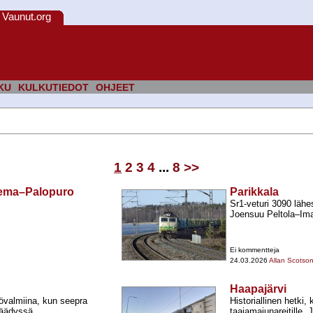
Vaunut.org
KU
KULKUTIEDOT
OHJEET
1
2
3
4
...
8
>>
asema–Palopuro
Parikkala
Sr1-​veturi 3090 lähe
Joensuu Peltola–Ima
Ei kommentteja
24.03.2026
Allan Scotso
Haapajärvi
tövalmiina, kun seepra
Historiallinen hetki,
päädyssä.
taajamajunareitille. 