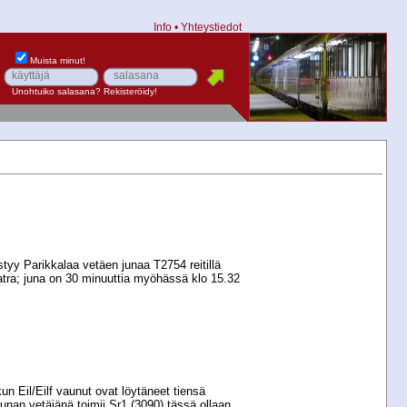
Info
•
Yhteystiedot
Muista minut!
Unohtuiko salasana?
Rekisteröidy!
styy Parikkalaa vetäen junaa T2754 reitillä
tra; juna on 30 minuuttia myöhässä klo 15.32
n
 kun Eil/Eilf vaunut ovat löytäneet tiensä
Junan vetäjänä toimii Sr1 (3090) tässä ollaan