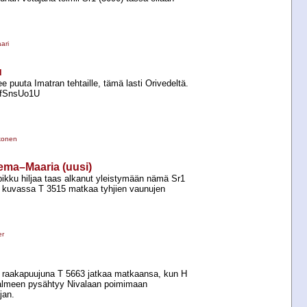
ari
u
e puuta Imatran tehtaille, tämä lasti Orivedeltä.
6NfSnsUo1U
konen
sema–Maaria (uusi)
pikku hiljaa taas alkanut yleistymään nämä Sr1
sä kuvassa T 3515 matkaa tyhjien vaunujen
er
ka raakapuujuna T 5663 jatkaa matkaansa, kun H
salmeen pysähtyy Nivalaan poimimaan
jan.