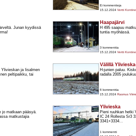
Ei kommentteja
15.12.2024
Vertti Kontin
Haapajärvi
rveltä. Junan kyydissä
H 495 saapuu matkus
orma!
tuntia myöhässä.
3 kommenttia
15.12.2024
Vertti Kontin
Välillä Yliviesk
Ylivieskan ja Iisalmen
H-​junien paluu. Kisko
inen peltipaikku, tai
radalla 2005 jouluku
6 kommenttia
15.12.2024
Rasmus Viirr
Ylivieska
e jo matkaan pääsyä.
Pieni ruuhkan hetki 
massa matkustajia
IC 24 Rollesta Sr3 
3341+​3334...
1 kommentti