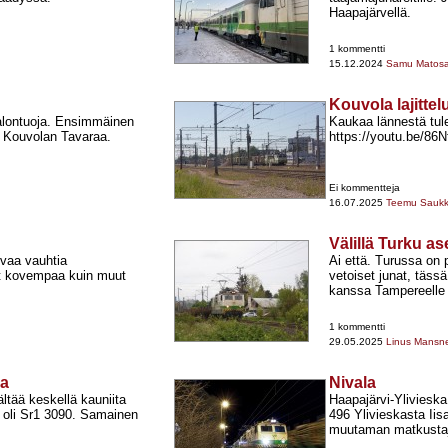
Haapajärvellä.
1 kommentti
15.12.2024
Samu Matosa
Kouvola lajittel
alontuoja. Ensimmäinen
Kaukaa lännestä tule
ti Kouvolan Tavaraa.
https://youtu.be/8
Ei kommentteja
16.07.2025
Teemu Sauk
Välillä Turku a
ovaa vauhtia
Ai että. Turussa on 
at kovempaa kuin muut
vetoiset junat, täs
kanssa Tampereelle
1 kommentti
29.05.2025
Linus Mansn
la
Nivala
ltää keskellä kauniita
Haapajärvi-​Ylivies
oli Sr1 3090. Samainen
496 Ylivieskasta Ii
muutaman matkusta