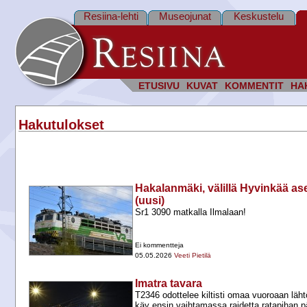
Resiina-lehti
Museojunat
Keskustelu
ETUSIVU
KUVAT
KOMMENTIT
HA
Hakutulokset
Hakalanmäki, välillä Hyvinkää 
(uusi)
Sr1 3090 matkalla Ilmalaan!
Ei kommentteja
05.05.2026
Veeti Pietilä
Imatra tavara
T2346 odottelee kiltisti omaa vuoroaan läh
käy ensin vaihtamassa raidetta ratapihan 