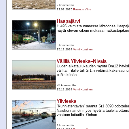
2 kommenttia
23.03.2025
Rasmus Viirre
Haapajärvi
H 495 valmistautumassa lähtöönsä Haapajä
näytti olevan oikein mukava matkustajaku
8 kommenttia
15.12.2024
Vertti Kontinen
Välillä Ylivieska–Nivala
Uuden aikataulukauden myötä Dm12 hävisi 
väliltä. Tilalle tuli Sr1:n vetämä kaksivaunu
pitäisiköhän...
23 kommenttia
15.12.2024
Vertti Kontinen
Ylivieska
”Kunniatehtävän” saanut Sr1 3090 odottele
Naiskonnari oli myös hyvällä tuulella otta
vastaan laiturilla. Onhan...
4 kommenttia