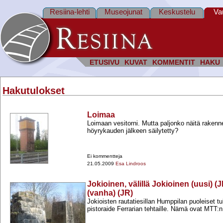
Resiina-lehti
Museojunat
Keskustelu
Va
ETUSIVU
KUVAT
KOMMENTIT
HAKU
Hakutulokset
Loimaa
Loimaan vesitorni. Mutta paljonko näitä rakenn
höyrykauden jälkeen säilytetty?
Ei kommentteja
21.05.2009
Esa Lindroos
Jokioinen, välillä Jokioinen (uusi) 
(vanha) (JR)
Jokioisten rautatiesillan Humppilan puoleiset tuki
pistoraide Ferrarian tehtaille. Nämä ovat MTT:n.