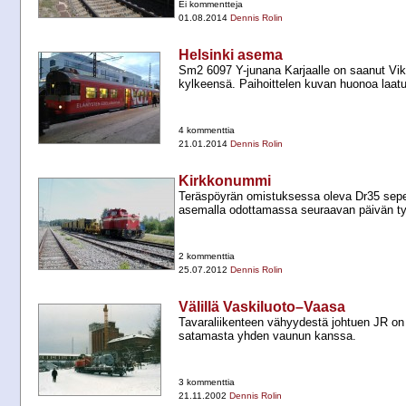
Ei kommentteja
01.08.2014
Dennis Rolin
Helsinki asema
Sm2 6097 Y-​junana Karjaalle on saanut Vi
kylkeensä. Paihoittelen kuvan huonoa laat
4 kommenttia
21.01.2014
Dennis Rolin
Kirkkonummi
Teräspöyrän omistuksessa oleva Dr35 sep
asemalla odottamassa seuraavan päivän ty
2 kommenttia
25.07.2012
Dennis Rolin
Välillä Vaskiluoto–Vaasa
Tavaraliikenteen vähyydestä johtuen JR o
satamasta yhden vaunun kanssa.
3 kommenttia
21.11.2002
Dennis Rolin