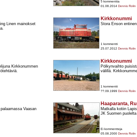
5 kommenttia
01.08.2014
Dennis Rolin
Kirkkonummi
king Linen mainokset
Stora Enson entinen
ua.
1 kommentti
25.07.2012
Dennis Rolin
Kirkkonummi
elijuna Kirkkonummen
Pölkynvaihto puisis
ötehtäviä.
välillä. Kirkkonumm
1 kommentti
??.09.1999
Dennis Rolin
Haaparanta, Ru
n palaamassa Vaasan
Matkalla kotiin Lapi
JK Suomen puolelta 
Ei kommentteja
05.08.2000
Dennis Rolin