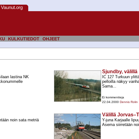
Vaunut.org
KU
KULKUTIEDOT
OHJEET
Sjundby, välillä
ilaan lastina NK
IC 127 Turkuun ylit
rkkonummelle
pelloilla näkyy vanha
Sama...
Ei kommentteja
22.04.2000
Dennis Rolin
Välillä Jorvas–
etään noin sata metriä
Y-​juna Karjaalle lip
Asema siirretään noin