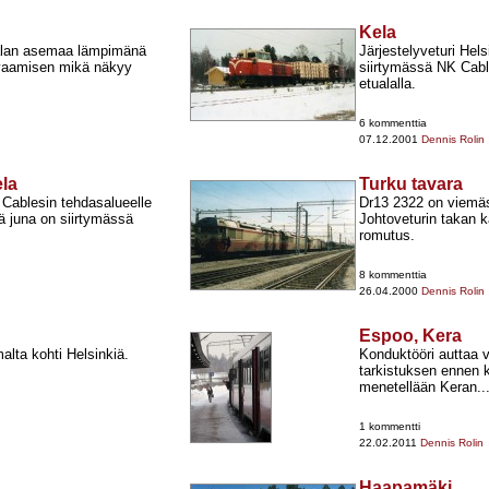
Kela
ijalan asemaa lämpimänä
Järjestelyveturi Hel
kuvaamisen mikä näkyy
siirtymässä NK Cable
etualalla.
6 kommenttia
07.12.2001
Dennis Rolin
ela
Turku tavara
 Cablesin tehdasalueelle
Dr13 2322 on viemä
ä juna on siirtymässä
Johtoveturin takan k
romutus.
8 kommenttia
26.04.2000
Dennis Rolin
Espoo, Kera
ta kohti Helsinkiä.
Konduktööri auttaa v
tarkistuksen ennen 
menetellään Keran..
1 kommentti
22.02.2011
Dennis Rolin
Haapamäki