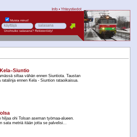
Info
•
Yhteystiedot
Muista minut!
Unohtuiko salasana?
Rekisteröidy!
 Kela–Siuntio
tämässä siltaa vähän ennen Siuntiota. Taustan
 ratalinja ennen Kela -​ Siuntion rataoikaisua.
Tolsa
uu hiljaa ohi Tolsan aseman työmaa-​alueen.
 sata metriä itään jotta se palvelisi...