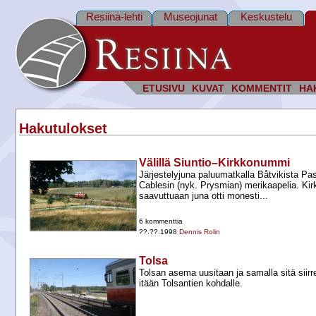
Resiina-lehti
Museojunat
Keskustelu
ETUSIVU
KUVAT
KOMMENTIT
HA
Hakutulokset
Välillä Siuntio–Kirkkonummi
Järjestelyjuna paluumatkalla Båtvikista Pas
Cablesin (nyk. Prysmian) merikaapelia. Ki
saavuttuaan juna otti monesti...
6 kommenttia
??.??.1998
Dennis Rolin
Tolsa
Tolsan asema uusitaan ja samalla sitä siirr
itään Tolsantien kohdalle.