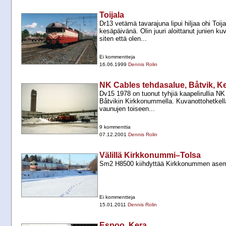
Toijala
Dr13 vetämä tavarajuna lipui hiljaa ohi To
kesäpäivänä. Olin juuri aloittanut junien 
siten että olen...
Ei kommentteja
16.06.1999
Dennis Rolin
NK Cables tehdasalue, Båtvik, K
Dv15 1978 on tuonut tyhjiä kaapelirullia NK
Båtvikin Kirkkonummella. Kuvanottohetkell
vaunujen toiseen...
9 kommenttia
07.12.2001
Dennis Rolin
Välillä Kirkkonummi–Tolsa
Sm2 H8500 kiihdyttää Kirkkonummen asemal
Ei kommentteja
15.01.2011
Dennis Rolin
Espoo, Kera