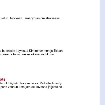
 veturi. Nykyään Teräspyörän omistuksessa.
ta betonisiin käynissä Kirkkonummen ja Tolsan
en asema toimi urakan aikana varikkona.
otsi
sta tuli käytyä Haaprannassa. Paikalle ilmestyi
parin vaunun kera jota se kuvassa järjestelee.