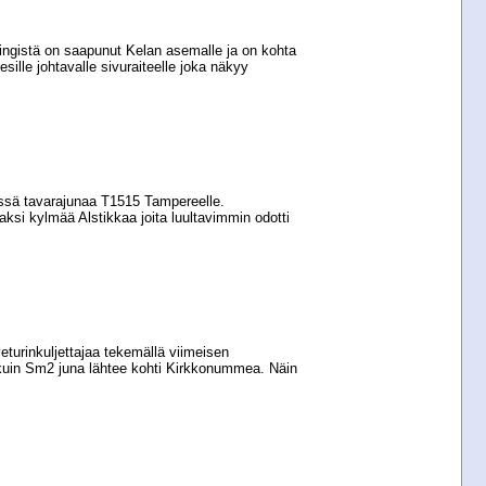
singistä on saapunut Kelan asemalle ja on kohta
sille johtavalle sivuraiteelle joka näkyy
ssä tavarajunaa T1515 Tampereelle.
aksi kylmää Alstikkaa joita luultavimmin odotti
eturinkuljettajaa tekemällä viimeisen
kuin Sm2 juna lähtee kohti Kirkkonummea. Näin
.