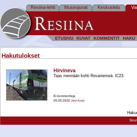
Resiina-lehti
Museojunat
Keskustelu
Va
ETUSIVU
KUVAT
KOMMENTIT
HAKU
Hakutulokset
Hirvineva
Taas mennään kohti Rovaniemeä. IC23.
Ei kommentteja
05.05.2020
Jani Autio
Hakue
Sivu