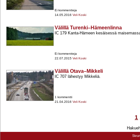
Ei kommentteja
14.05.2016
Veli Koski
Välillä Turenki–Hämeenlinna
IC 179 Kanta-​Hämeen kesäisessä maisemass
Ei kommentteja
22.07.2015
Veli Koski
Välillä Otava–Mikkeli
IC 707 lähestyy Mikkeliä.
1 kommentti
21.04.2016
Veli Koski
1
Hakuehd
Sivu