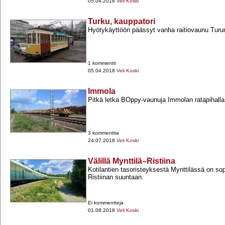
05.04.2018
Veli Koski
Turku, kauppatori
Hyötykäyttöön päässyt vanha raitiovaunu Turun 
1 kommentti
05.04.2018
Veli Koski
Immola
Pitkä letka BOppy-​vaunuja Immolan ratapihalla
3 kommenttia
24.07.2018
Veli Koski
Välillä Mynttilä–Ristiina
Kotilantien tasoristeyksestä Mynttilässä on s
Ristiinan suuntaan.
Ei kommentteja
01.08.2018
Veli Koski