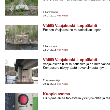
6 kommenttia
05.07.2019
Veli Koski
Välillä Vaajakoski–Leppälahti
Entisen Vaajakosken rautatiesillan itäpää.
1 kommentti
22.04.2016
Veli Koski
Välillä Vaajakoski–Leppälahti
Vaajakosken uusi rautatiesilta ja se mitä vanhas
Korkeusero näkyy tästä kuvakulmasta hyvin.
Ei kommentteja
30.12.2015
Veli Koski
Kuopio asema
Oli hyvää aikaa tarkastella yksityiskohtia ja tälla