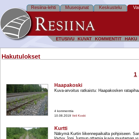
Resiina-lehti
Museojunat
Keskustelu
Va
ETUSIVU
KUVAT
KOMMENTIT
HAKU
Hakutulokset
1
Haapakoski
Kuva-​arvoitus ratkaistu: Haapakosken ratapiha
4 kommenttia
10.08.2019
Veli Koski
Kurtti
Näkymä Kurtin liikennepaikalta pohjoiseen. S
löytyy Joni Jurmun ottamia kuvia muutaman vu