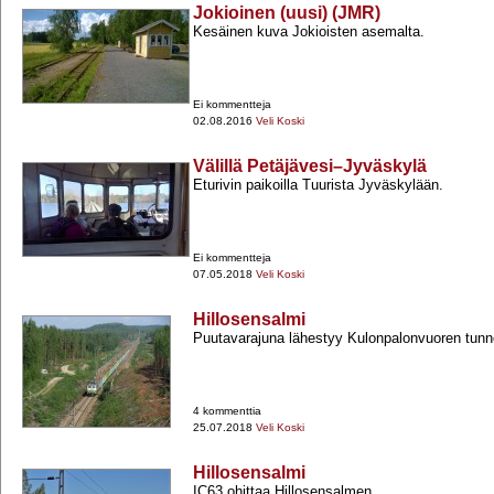
Jokioinen (uusi) (JMR)
Kesäinen kuva Jokioisten asemalta.
Ei kommentteja
02.08.2016
Veli Koski
Välillä Petäjävesi–Jyväskylä
Eturivin paikoilla Tuurista Jyväskylään.
Ei kommentteja
07.05.2018
Veli Koski
Hillosensalmi
Puutavarajuna lähestyy Kulonpalonvuoren tunne
4 kommenttia
25.07.2018
Veli Koski
Hillosensalmi
IC63 ohittaa Hillosensalmen.