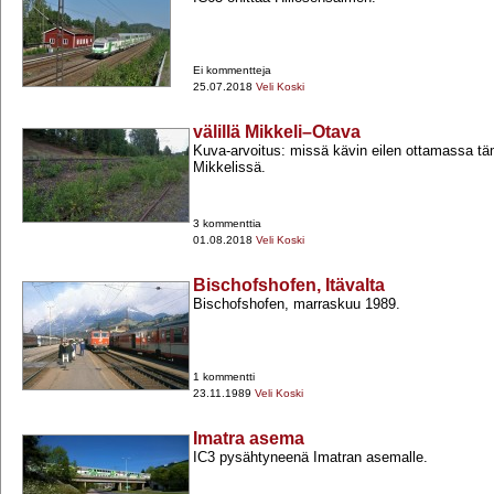
Ei kommentteja
25.07.2018
Veli Koski
välillä Mikkeli–Otava
Kuva-​arvoitus: missä kävin eilen ottamassa 
Mikkelissä.
3 kommenttia
01.08.2018
Veli Koski
Bischofshofen, Itävalta
Bischofshofen, marraskuu 1989.
1 kommentti
23.11.1989
Veli Koski
Imatra asema
IC3 pysähtyneenä Imatran asemalle.