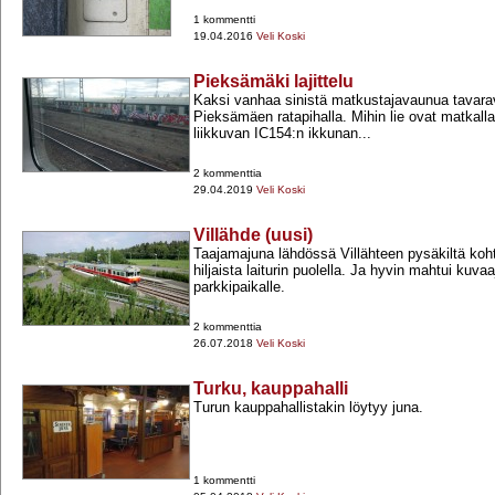
1 kommentti
19.04.2016
Veli Koski
Pieksämäki lajittelu
Kaksi vanhaa sinistä matkustajavaunua tavar
Pieksämäen ratapihalla. Mihin lie ovat matkal
liikkuvan IC154:n ikkunan...
2 kommenttia
29.04.2019
Veli Koski
Villähde (uusi)
Taajamajuna lähdössä Villähteen pysäkiltä koht
hiljaista laiturin puolella. Ja hyvin mahtui kuva
parkkipaikalle.
2 kommenttia
26.07.2018
Veli Koski
Turku, kauppahalli
Turun kauppahallistakin löytyy juna.
1 kommentti