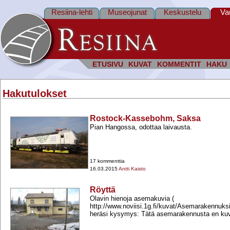
Resiina-lehti
Museojunat
Keskustelu
Va
ETUSIVU
KUVAT
KOMMENTIT
HAKU
Hakutulokset
Rostock-Kassebohm, Saksa
Pian Hangossa, odottaa laivausta.
17 kommenttia
16.03.2015
Antti Kaisto
Röyttä
Olavin hienoja asemakuvia (
http://www.noviisi.1g.fi/kuvat/Asemarakennuksia
heräsi kysymys: Tätä asemarakennusta en kuvi