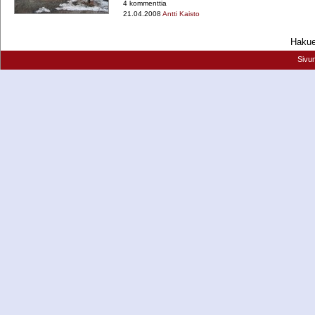
4 kommenttia
21.04.2008
Antti Kaisto
Hakueh
Sivu