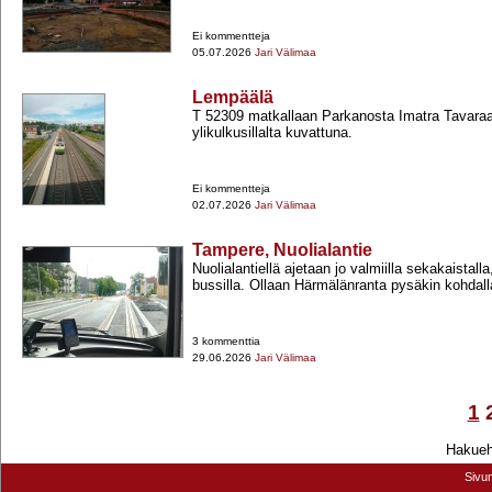
Ei kommentteja
05.07.2026
Jari Välimaa
Lempäälä
T 52309 matkallaan Parkanosta Imatra Tavara
ylikulkusillalta kuvattuna.
Ei kommentteja
02.07.2026
Jari Välimaa
Tampere, Nuolialantie
Nuolialantiellä ajetaan jo valmiilla sekakaistalla,
bussilla. Ollaan Härmälänranta pysäkin kohdall
3 kommenttia
29.06.2026
Jari Välimaa
1
Hakuehd
Sivu