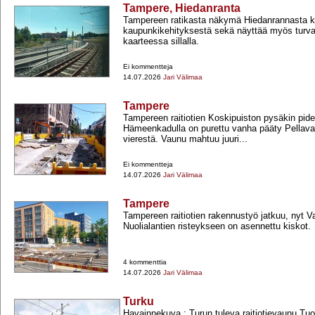
Tampere, Hiedanranta
Tampereen ratikasta näkymä Hiedanrannasta k
kaupunkikehityksestä sekä näyttää myös turva
kaarteessa sillalla.
Ei kommentteja
14.07.2026
Jari Välimaa
Tampere
Tampereen raitiotien Koskipuiston pysäkin pi
Hämeenkadulla on purettu vanha pääty Pellav
vierestä. Vaunu mahtuu juuri...
Ei kommentteja
14.07.2026
Jari Välimaa
Tampere
Tampereen raitiotien rakennustyö jatkuu, nyt V
Nuolialantien risteykseen on asennettu kiskot.
4 kommenttia
14.07.2026
Jari Välimaa
Turku
Havainnekuva : Turun tuleva raitiotievaunu Tuom