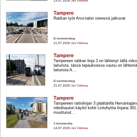
23.07.2026
Jari Välimaa
Tampere
Ratikan työt Arvo-​talon vieressä jatkuvat
Ei kommentteja
21.07.2026
Jari Välimaa
Tampere
Tampereen ratikan linja 3 on lähtenyt tällä vii
laiturista, tässä tapauksessa vaunu on lähte
laiturista A....
Ei kommentteja
21.07.2026
Jari Välimaa
Tampere
Tampereen raitiolinjan 3 päättärillä Hervantajär
robottiauton käyttö kohti Lintuhyttia linjana 30
muuttunut...
3 kommenttia
14.07.2026
Jari Välimaa