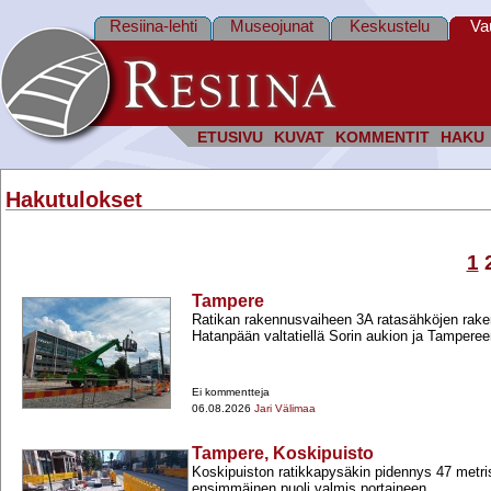
Resiina-lehti
Museojunat
Keskustelu
Va
ETUSIVU
KUVAT
KOMMENTIT
HAKU
Hakutulokset
1
Tampere
Ratikan rakennusvaiheen 3A ratasähköjen raken
Hatanpään valtatiellä Sorin aukion ja Tampereen 
Ei kommentteja
06.08.2026
Jari Välimaa
Tampere, Koskipuisto
Koskipuiston ratikkapysäkin pidennys 47 metris
ensimmäinen puoli valmis portaineen.