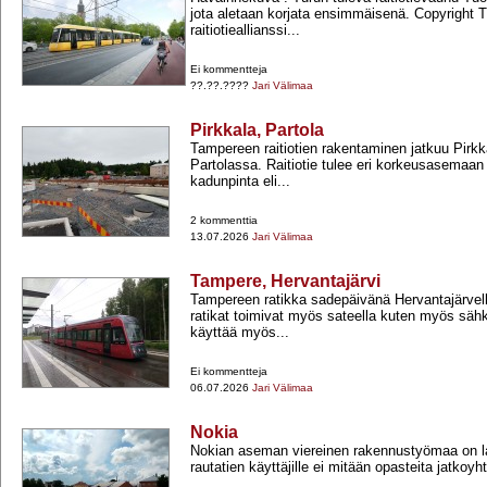
jota aletaan korjata ensimmäisenä. Copyright 
raitiotieallianssi...
Ei kommentteja
??.??.????
Jari Välimaa
Pirkkala, Partola
Tampereen raitiotien rakentaminen jatkuu Pirkk
Partolassa. Raitiotie tulee eri korkeusasemaan
kadunpinta eli...
2 kommenttia
13.07.2026
Jari Välimaa
Tampere, Hervantajärvi
Tampereen ratikka sadepäivänä Hervantajärvel
ratikat toimivat myös sateella kuten myös sähkö
käyttää myös...
Ei kommentteja
06.07.2026
Jari Välimaa
Nokia
Nokian aseman viereinen rakennustyömaa on la
rautatien käyttäjille ei mitään opasteita jatkoyh