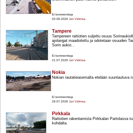
Ei kommentteja
03.08.2026
Jari Välimaa
Tampere
Tampereen raitiotien suljettu osuus Sorinaukio
ajolangat maadoitettu ja odotetaan osuuden Tam
Sorin aukio...
Ei kommentteja
21.07.2026
Jari Välimaa
Nokia
Nokian rautatieasemalta etelään suuntautuva
Ei kommentteja
29.07.2026
Jari Välimaa
Pirkkala
Raitiotien rakentamista Pirkkalan Partolassa t
kohdalta.