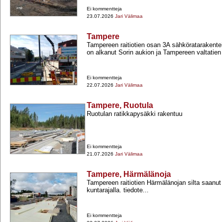
Ei kommentteja
23.07.2026
Jari Välimaa
Tampere
Tampereen raitiotien osan 3A sähköratarakent
on alkanut Sorin aukion ja Tampereen valtatien v
Ei kommentteja
22.07.2026
Jari Välimaa
Tampere, Ruotula
Ruotulan ratikkapysäkki rakentuu
Ei kommentteja
21.07.2026
Jari Välimaa
Tampere, Härmälänoja
Tampereen raitiotien Härmälänojan silta saanut
kuntarajalla. tiedote...
Ei kommentteja