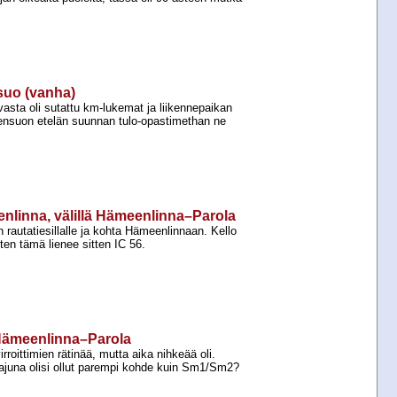
suo (vanha)
asta oli sutattu km-​lukemat ja liikennepaikan
ensuon etelän suunnan tulo-​opastimethan ne
nlinna, välillä Hämeenlinna–Parola
 rautatiesillalle ja kohta Hämeenlinnaan. Kello
ten tämä lienee sitten IC 56.
ä Hämeenlinna–Parola
roittimien rätinää, mutta aika nihkeää oli.
rajuna olisi ollut parempi kohde kuin Sm1/Sm2?