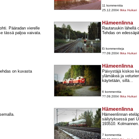
11 kommenttia
25.12.2004
Ilkka Huikari
Hämeenlinna
hti. Pääradan vierelle
Rautaruukin lähellä 
se tässä paljoa vaivata.
Tehdas on edessäpäi
Ei kommentteja
??.09.2004
Ilkka Huikari
Hämeenlinna
 tehdas on kuvasta
Päivystäjä kiskoo ke
ylämäkeä ja veturie
käytetään, sillä...
6 kommenttia
??.09.2004
Ilkka Huikari
Hämeenlinna
semalla.
Hämeenlinnan eteläp
säilytyksessä pari U
193510. Kolmannen.
7 kommenttia