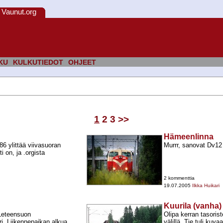
Vaunut.org
KU
KULKUTIEDOT
OHJEET
1
2
3
>>
Hämeenlinna
6 ylittää viivasuoran
Murrr, sanovat Dv12 
 on, ja .orgista
2 kommenttia
19.07.2005
Ilkka Huikari
Kuurila (vanha)
 Leteensuon
Olipa kerran tasorist
ri. Liikennepaikan alkua
välillä. Tie tuli kuv