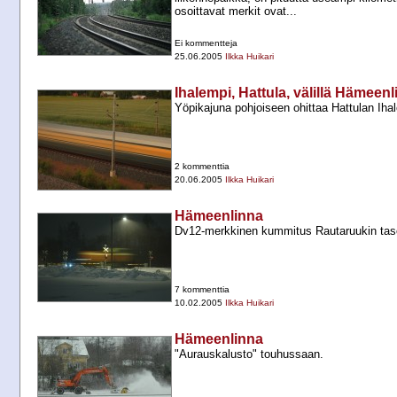
osoittavat merkit ovat...
Ei kommentteja
25.06.2005
Ilkka Huikari
Ihalempi, Hattula, välillä Hämeen
Yöpikajuna pohjoiseen ohittaa Hattulan Ih
2 kommenttia
20.06.2005
Ilkka Huikari
Hämeenlinna
Dv12-​merkkinen kummitus Rautaruukin tas
7 kommenttia
10.02.2005
Ilkka Huikari
Hämeenlinna
"Aurauskalusto" touhussaan.