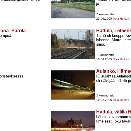
ja...
7 kommenttia
25.06.2005
Ilkka Huikari
linna–Parola
Hattula, Leteen
alempeä.
Tämä oli knoppi. Kuv
lyhenne. Mutta Lete
siinä.
7 kommenttia
10.04.2005
Ilkka Huikari
Aulanko, Hämee
oristeyksessä.
IC sujahtaa Aulangon
oli näköjään 21:45 jo
3 kommenttia
10.02.2005
Ilkka Huikari
Hattula, välill
Lähdin kuvaamaan vir
Ilmeisesti joku tava