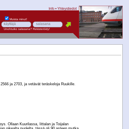
Info
•
Yhteystiedot
Muista minut!
Unohtuiko salasana?
Rekisteröidy!
2566 ja 2703, ja vetävät teräskeloja Ruukille.
eys. Ollaan Kuurilassa, Iittalan ja Toijalan
aajan oikealta puolelta, tässä oli 90 asteen mutka