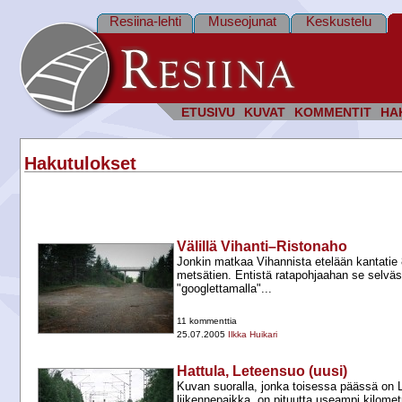
Resiina-lehti
Museojunat
Keskustelu
ETUSIVU
KUVAT
KOMMENTIT
HA
Hakutulokset
Välillä Vihanti–Ristonaho
Jonkin matkaa Vihannista etelään kantatie 8
metsätien. Entistä ratapohjaahan se selvästi
"googlettamalla"...
11 kommenttia
25.07.2005
Ilkka Huikari
Hattula, Leteensuo (uusi)
Kuvan suoralla, jonka toisessa päässä on
liikennepaikka, on pituutta useampi kilomet