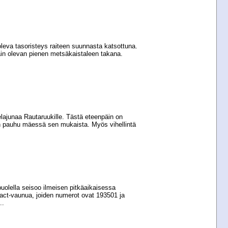
oleva tasoristeys raiteen suunnasta katsottuna.
n olevan pienen metsäkaistaleen takana.
lajunaa Rautaruukille. Tästä eteenpäin on
n pauhu mäessä sen mukaista. Myös vihellintä
uolella seisoo ilmeisen pitkäaikaisessa
act-​vaunua, joiden numerot ovat 193501 ja
..