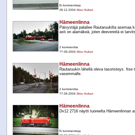
Ei kommentteja
28.12.2004
Ilkka Huikari
Hämeenlinna
Päivystäjä palailee Rautaruukilta asemaa ko
asti on alamäkeä, joten deevereitä ei tarvit
2 kommenttia
??.09.2004
Ilkka Huikari
Hämeenlinna
Rautaruukin lähellä oleva tasoristeys. Itse
vasemmalle.
2 kommenttia
??.09.2004
Ilkka Huikari
Hämeenlinna
Dv12 2716 näytti tuoreelta Hämeenlinnan a
Ei kommentteja