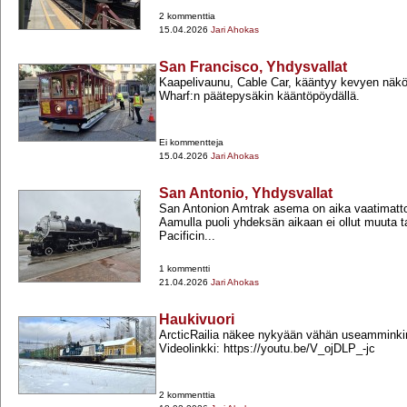
2 kommenttia
15.04.2026
Jari Ahokas
San Francisco, Yhdysvallat
Kaapelivaunu, Cable Car, kääntyy kevyen näkö
Wharf:n päätepysäkin kääntöpöydällä.
Ei kommentteja
15.04.2026
Jari Ahokas
San Antonio, Yhdysvallat
San Antonion Amtrak asema on aika vaatimatt
Aamulla puoli yhdeksän aikaan ei ollut muuta ta
Pacificin...
1 kommentti
21.04.2026
Jari Ahokas
Haukivuori
ArcticRailia näkee nykyään vähän useamminkin
Videolinkki: https://youtu.be/V_ojDLP_-​jc
2 kommenttia