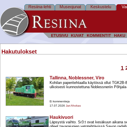
Resiina-lehti
Museojunat
Keskustelu
Va
ETUSIVU
KUVAT
KOMMENTIT
HAKU
Hakutulokset
1
Tallinna, Noblessner, Viro
Kohilan paperitehtaalla käytössä ollut TGK2B-​81
ulkoisesti kunnostettuna Noblessneriin Põhjala-
Ei kommentteja
17.07.2026
Jari Ahokas
Haukivuori
Läpsystä vaihto. Sr3:t ovat kesäkuun aikana 
olleet tavarajunien vetotehtävissä Savon radall