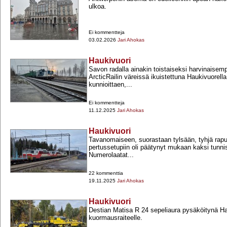
ulkoa.
Ei kommentteja
03.02.2026
Jari Ahokas
Haukivuori
Savon radalla ainakin toistaiseksi harvinaisemp
ArcticRailin väreissä ikuistettuna Haukivuorella
kunnioittaen,...
Ei kommentteja
11.12.2025
Jari Ahokas
Haukivuori
Tavanomaiseen, suorastaan tylsään, tyhjä rap
pertussetupiin oli päätynyt mukaan kaksi tunni
Numerolaatat...
22 kommenttia
19.11.2025
Jari Ahokas
Haukivuori
Destian Matisa R 24 sepeliaura pysäköitynä H
kuormausraiteelle.