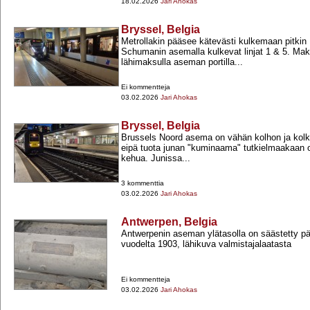
18.02.2026
Jari Ahokas
Bryssel, Belgia
Metrollakin pääsee kätevästi kulkemaan pitkin 
Schumanin asemalla kulkevat linjat 1 & 5. Mak
lähimaksulla aseman portilla...
Ei kommentteja
03.02.2026
Jari Ahokas
Bryssel, Belgia
Brussels Noord asema on vähän kolhon ja kolk
eipä tuota junan "kuminaama" tutkielmaakaan o
kehua. Junissa...
3 kommenttia
03.02.2026
Jari Ahokas
Antwerpen, Belgia
Antwerpenin aseman ylätasolla on säästetty p
vuodelta 1903, lähikuva valmistajalaatasta
Ei kommentteja
03.02.2026
Jari Ahokas