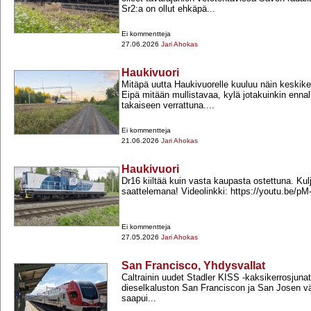
Sr2:a on ollut ehkäpä...
Ei kommentteja
27.06.2026
Jari Ahokas
Haukivuori
Mitäpä uutta Haukivuorelle kuuluu näin keskike
Eipä mitään mullistavaa, kylä jotakuinkin enna
takaiseen verrattuna....
Ei kommentteja
21.06.2026
Jari Ahokas
Haukivuori
Dr16 kiiltää kuin vasta kaupasta ostettuna. Ku
saattelemana! Videolinkki: https://youtu.be/pM
Ei kommentteja
27.05.2026
Jari Ahokas
San Francisco, Yhdysvallat
Caltrainin uudet Stadler KISS -​kaksikerrosjuna
dieselkaluston San Franciscon ja San Josen vä
saapui...