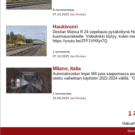
Ei kommentteja
07.10.2025
Jari Ahokas
Haukivuori
Destian Matisa R 24 sepeliaura pysäköitynä H
kuormausraiteelle. Videolinkki löytyy, kuten me
https://youtu.be/ZFF1VHXjnTQ
1 kommentti
07.10.2025
Jari Ahokas
Milano, Italia
Automatisoidun linjan M4 juna saapumassa ase
otettu vaiheittain käyttöön 2022-​2024 välillä. 
2 kommenttia
23.09.2025
Jari Ahokas
1
Hakuehd
Sivu