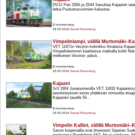
DV12 Pari 2656 ja 2544 Savuttaa Kajaanin rata
letka Puolustusvoimien kalustoa.
Ei kommentteja
09.06.2018
Samuli Rosenberg
Vimpelinlampi, välillä Murtomäki–Ka
VET 11871n Vectron kolmikko Ilmalasta Kajaa
Vimpelinlammen kaarteissa matkalla kohti Noke
melkoinen Vectron-​ päivä...
Ei kommentteja
26.05.2018
Samuli Rosenberg
Kajaani
Sr3 3304 Junanumerolla VET 11832 Kajaanissa 
tasoristeyksen luona yhdeksän minuuttia etuaj
Kajaaniin tauolle 55...
Ei kommentteja
26.05.2018
Samuli Rosenberg
Vimpelin Kalliot, välillä Murtomäki–
Savon korpimailla ovat ilmeisesti Siperian Sud
poskeensa Pendolinon S67. No ei vaiskaan. 