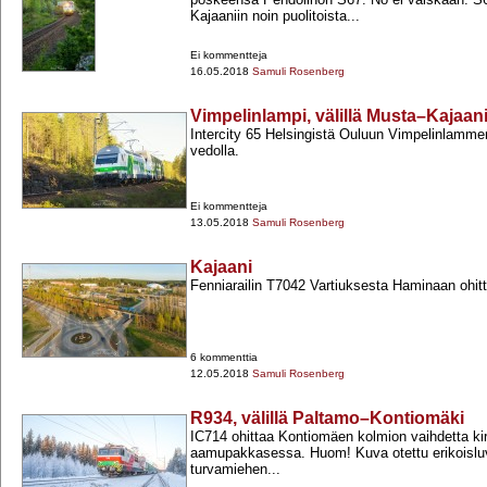
Kajaaniin noin puolitoista...
Ei kommentteja
16.05.2018
Samuli Rosenberg
Vimpelinlampi, välillä Musta–Kajaan
Intercity 65 Helsingistä Ouluun Vimpelinlamme
vedolla.
Ei kommentteja
13.05.2018
Samuli Rosenberg
Kajaani
Fenniarailin T7042 Vartiuksesta Haminaan ohit
6 kommenttia
12.05.2018
Samuli Rosenberg
R934, välillä Paltamo–Kontiomäki
IC714 ohittaa Kontiomäen kolmion vaihdetta ki
aamupakkasessa. Huom! Kuva otettu erikoisluva
turvamiehen...