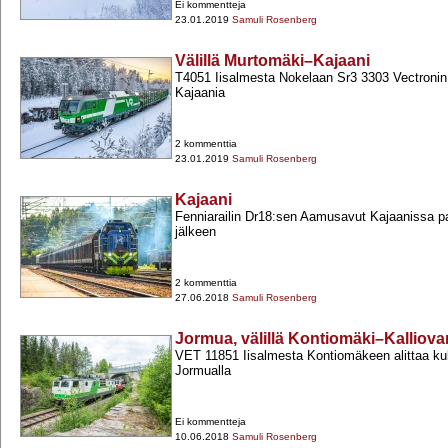
Ei kommentteja
23.01.2019
Samuli Rosenberg
Välillä Murtomäki–Kajaani
T4051 Iisalmesta Nokelaan Sr3 3303 Vectronin
Kajaania
2 kommenttia
23.01.2019
Samuli Rosenberg
Kajaani
Fenniarailin Dr18:sen Aamusavut Kajaanissa pa
jälkeen
2 kommenttia
27.06.2018
Samuli Rosenberg
Jormua, välillä Kontiomäki–Kalliova
VET 11851 Iisalmesta Kontiomäkeen alittaa kul
Jormualla
Ei kommentteja
10.06.2018
Samuli Rosenberg