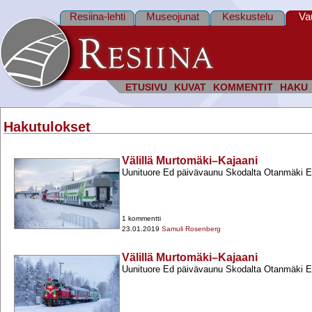
Resiina-lehti
Museojunat
Keskustelu
Va
ETUSIVU
KUVAT
KOMMENTIT
HAKU
Hakutulokset
Välillä Murtomäki–Kajaani
Uunituore Ed päivävaunu Skodalta Otanmäki E
1 kommentti
23.01.2019
Samuli Rosenberg
Välillä Murtomäki–Kajaani
Uunituore Ed päivävaunu Skodalta Otanmäki E