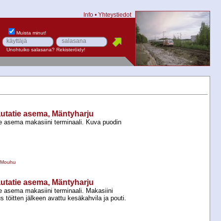
Info
•
Yhteystiedot
Muista minut!
Unohtuiko salasana?
Rekisteröidy!
utatie asema, Mäntyharju
e asema makasiini terminaali. Kuva puodin
 Mouhu
utatie asema, Mäntyharju
e asema makasiini terminaali. Makasiini
s töitten jälkeen avattu kesäkahvila ja pouti.