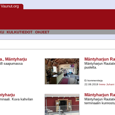
Vaunut.org
KU
KULKUTIEDOT
OHJEET
., Mäntyharju
Mäntyharjun Ra
 68 saapumassa
Mäntyharjun Rautati
puolelta.
Ei kommentteja
22.08.2019
Immo Juhani
ntyharju
Mäntyharjun Ra
minaali. Kuva kahvilan
Mäntyharjun Rautati
terminaalin kunnostu