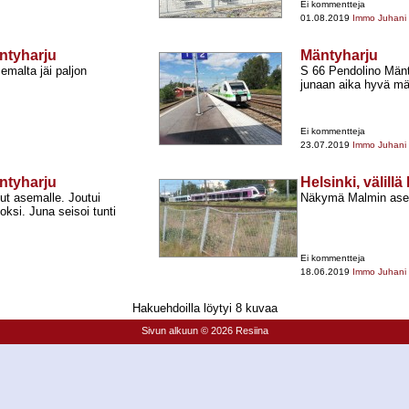
Ei kommentteja
01.08.2019
Immo Juhani
ntyharju
Mäntyharju
emalta jäi paljon
S 66 Pendolino Mänt
junaan aika hyvä mä
Ei kommentteja
23.07.2019
Immo Juhani
ntyharju
Helsinki, välil
t asemalle. Joutui
Näkymä Malmin asem
ksi. Juna seisoi tunti
Ei kommentteja
18.06.2019
Immo Juhani
Hakuehdoilla löytyi 8 kuvaa
Sivun alkuun
© 2026 Resiina