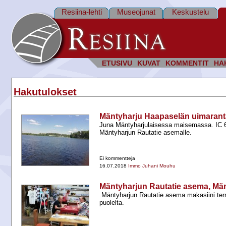
Resiina-lehti
Museojunat
Keskustelu
ETUSIVU
KUVAT
KOMMENTIT
HA
Hakutulokset
Mäntyharju Haapaselän uimaranta
Juna Mäntyharjulaisessa maisemassa. IC
Mäntyharjun Rautatie asemalle.
Ei kommentteja
16.07.2018
Immo Juhani Mouhu
Mäntyharjun Rautatie asema, Mä
.Mäntyharjun Rautatie asema makasiini ter
puolelta.