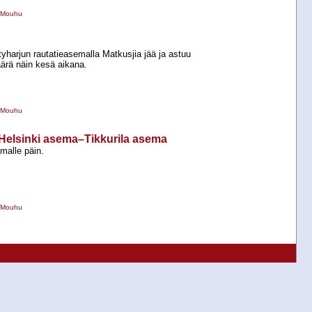
 Mouhu
yharjun rautatieasemalla Matkusjia jää ja astuu
ärä näin kesä aikana.
 Mouhu
lä Helsinki asema–Tikkurila asema
alle päin.
 Mouhu