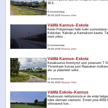
30.6....
Ei kommentteja
30.06.2026
Rasmus Viirre
Välillä Kannus–Eskola
Keski-​Pohjanmaan halki kulki sunnuntaina 
Kokkolan, Kälviän ja Kannuksen kautta. Täm
nosti yöksi...
Ei kommentteja
29.06.2026
Rasmus Viirre
Välillä Kannus–Eskola
Kesäkuussa ilmestynyt uusi junavuoro T 5
Ylivieskaan kurvaa juuri Raasakan mutkas
ala-​ ja yläasteen sekä...
11 kommenttia
25.06.2026
Rasmus Viirre
Välillä Eskola–Kannus
Ruokosuon nelitonnisista ei ole enää helpp
tulee olemaan vaunusto. Ennen juna 4059 h
siilovaunut kun...