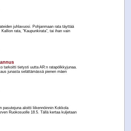
e
ateiden juhlavuosi. Pohjanmaan rata täyttää
 Kallion rata, ”Kaupunkirata”, tai ihan vain
e
–Kannus
 tarkoitti tietysti uutta AR:n ratapölkkyjunaa.
aukaus junasta selättämässä pienen mäen
e
pasutejuna aloitti liikennöinnin Kokkola
järven Ruokosuolle 18.5. Tällä kertaa kuljetaan