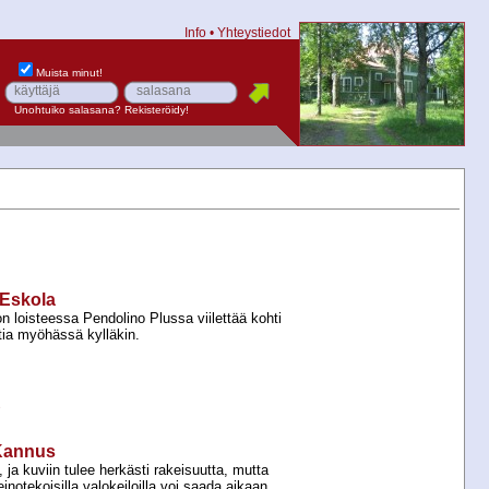
Info
•
Yhteystiedot
Muista minut!
Unohtuiko salasana?
Rekisteröidy!
–Eskola
gon loisteessa Pendolino Plussa viilettää kohti
tia myöhässä kylläkin.
e
–Kannus
ja kuviin tulee herkästi rakeisuutta, mutta
inotekoisilla valokeiloilla voi saada aikaan