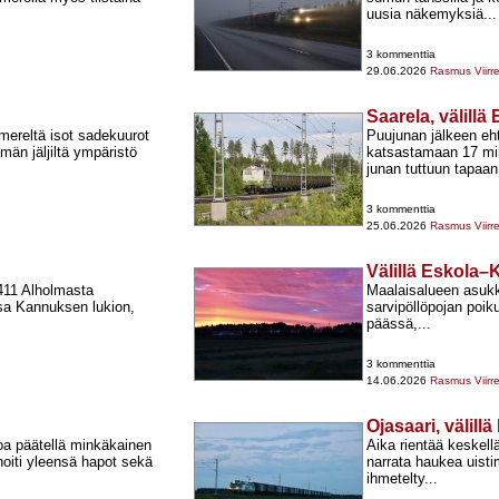
uusia näkemyksiä...
3 kommenttia
29.06.2026
Rasmus Viirr
Saarela, välill
mereltä isot sadekuurot
Puujunan jälkeen ehti
än jäljiltä ympäristö
katsastamaan 17 mi
junan tuttuun tapaan.
3 kommenttia
25.06.2026
Rasmus Viirr
Välillä Eskola
411 Alholmasta
Maalaisalueen asukk
sa Kannuksen lukion,
sarvipöllöpojan poik
päässä,...
3 kommenttia
14.06.2026
Rasmus Viirr
Ojasaari, välill
oa päätellä minkäkainen
Aika rientää keskell
oiti yleensä hapot sekä
narrata haukea uistim
ihmetelty...