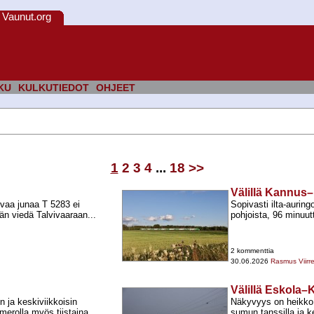
Vaunut.org
KU
KULKUTIEDOT
OHJEET
1
2
3
4
...
18
>>
Välillä Kannus
evaa junaa T 5283 ei
Sopivasti ilta-​aurin
än viedä Talvivaaraan...
pohjoista, 96 minuut
2 kommenttia
30.06.2026
Rasmus Viirr
Välillä Eskola
n ja keskiviikkoisin
Näkyvyys on heikko, 
merolla myös tiistaina
sumun tanssilla ja ke