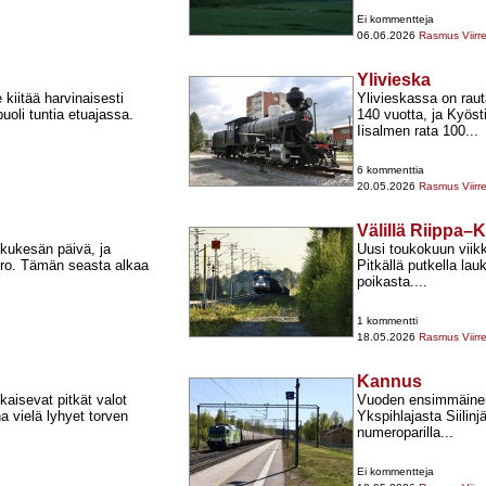
Ei kommentteja
06.06.2026
Rasmus Viirr
Ylivieska
kiitää harvinaisesti
Ylivieskassa on raut
uoli tuntia etuajassa.
140 vuotta, ja Kyösti
Iisalmen rata 100...
6 kommenttia
20.05.2026
Rasmus Viirr
Välillä Riippa
lkukesän päivä, ja
Uusi toukokuun viikko
uoro. Tämän seasta alkaa
Pitkällä putkella l
poikasta....
1 kommentti
18.05.2026
Rasmus Viirr
Kannus
okaisevat pitkät valot
Vuoden ensimmäinen 
a vielä lyhyet torven
Ykspihlajasta Siilin
numeroparilla...
Ei kommentteja