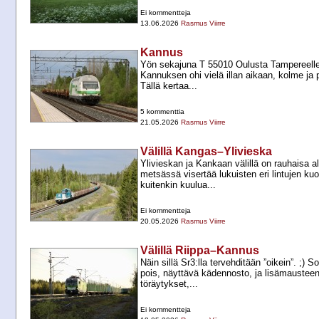
Ei kommentteja
13.06.2026
Rasmus Viirre
Kannus
Yön sekajuna T 55010 Oulusta Tampereelle 
Kannuksen ohi vielä illan aikaan, kolme ja p
Tällä kertaa...
5 kommenttia
21.05.2026
Rasmus Viirre
Välillä Kangas–Ylivieska
Ylivieskan ja Kankaan välillä on rauhaisa a
metsässä visertää lukuisten eri lintujen k
kuitenkin kuulua...
Ei kommentteja
20.05.2026
Rasmus Viirre
Välillä Riippa–Kannus
Näin sillä Sr3:lla tervehditään ”oikein”. ;) S
pois, näyttävä kädennosto, ja lisämausteen
töräytykset,...
Ei kommentteja