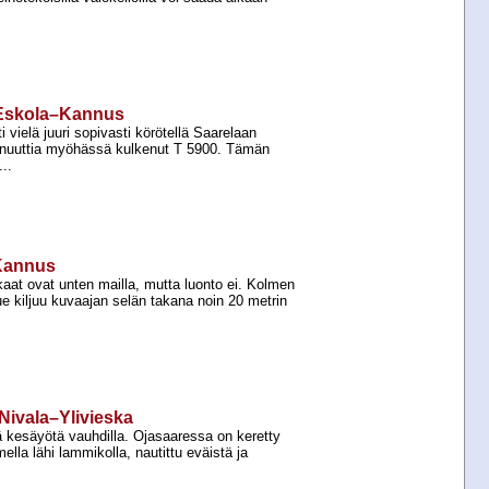
e
ä Eskola–Kannus
 vielä juuri sopivasti körötellä Saarelaan
nuuttia myöhässä kulkenut T 5900. Tämän
..
e
–Kannus
aat ovat unten mailla, mutta luonto ei. Kolmen
ue kiljuu kuvaajan selän takana noin 20 metrin
e
ä Nivala–Ylivieska
ä kesäyötä vauhdilla. Ojasaaressa on keretty
ella lähi lammikolla, nautittu eväistä ja