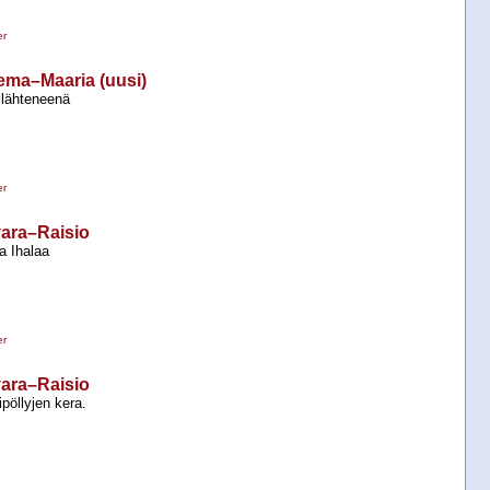
er
sema–Maaria (uusi)
 lähteneenä
er
avara–Raisio
a Ihalaa
er
avara–Raisio
pöllyjen kera.