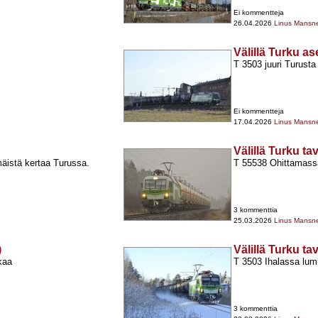
Ei kommentteja
26.04.2026
Linus Mansn
Välillä Turku a
T 3503 juuri Turusta
Ei kommentteja
17.04.2026
Linus Mansn
Välillä Turku t
mäistä kertaa Turussa.
T 55538 Ohittamass
3 kommenttia
25.03.2026
Linus Mansn
)
Välillä Turku t
kaa
T 3503 Ihalassa lumi
3 kommenttia