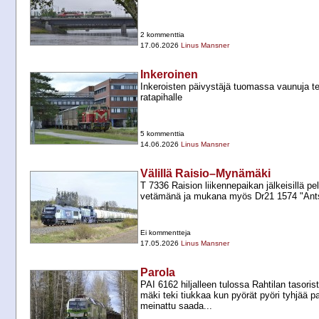
2 kommenttia
17.06.2026
Linus Mansner
Inkeroinen
Inkeroisten päivystäjä tuomassa vaunuja te
ratapihalle
5 kommenttia
14.06.2026
Linus Mansner
Välillä Raisio–Mynämäki
T 7336 Raision liikennepaikan jälkeisillä pe
vetämänä ja mukana myös Dr21 1574 "Ant
Ei kommentteja
17.05.2026
Linus Mansner
Parola
PAI 6162 hiljalleen tulossa Rahtilan tasori
mäki teki tiukkaa kun pyörät pyöri tyhjää pa
meinattu saada...