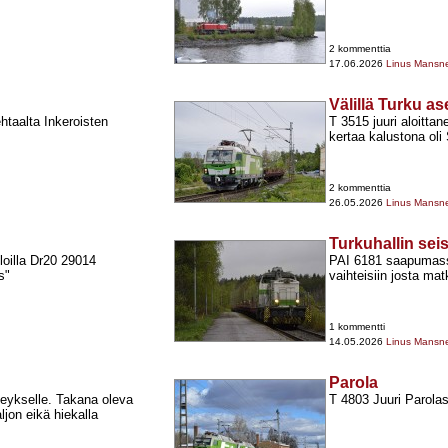
2 kommenttia
17.06.2026
Linus Mansn
Välillä Turku a
htaalta Inkeroisten
T 3515 juuri aloittan
kertaa kalustona oli 
2 kommenttia
26.05.2026
Linus Mansn
Turkuhallin sei
lloilla Dr20 29014
PAI 6181 saapumassa
s"
vaihteisiin josta ma
1 kommentti
14.05.2026
Linus Mansn
Parola
steykselle. Takana oleva
T 4803 Juuri Parola
ljon eikä hiekalla