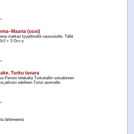
er
sema–Maaria (uusi)
eena matkan tyypillisellä vaunustolla. Tällä
Sr3 +​ 3 Occ-​y
er
sake, Turku tavara
 Pernon telakalta Turkuhallin seisakkeen
tka jatkuisi edelleen Turun asemalle.
er
sta lähteneenä