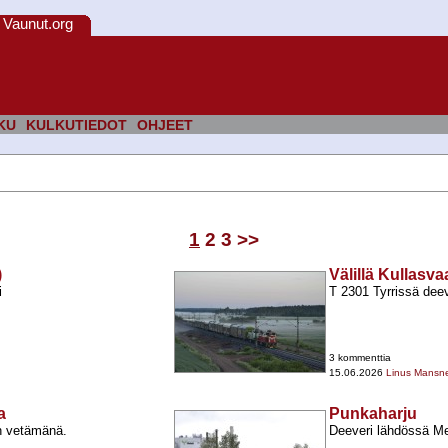
Vaunut.org
KU
KULKUTIEDOT
OHJEET
1
2
3
>>
)
Välillä Kullasva
i
T 2301 Tyrrissä dee
3 kommenttia
15.06.2026
Linus Mansn
a
Punkaharju
n vetämänä.
Deeveri lähdössä Me