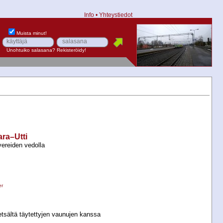
Info
•
Yhteystiedot
Muista minut!
Unohtuiko salasana?
Rekisteröidy!
ara–Utti
vereiden vedolla
er
tsältä täytettyjen vaunujen kanssa