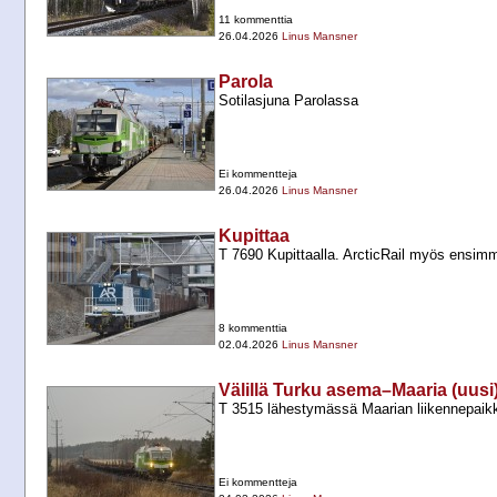
11 kommenttia
26.04.2026
Linus Mansner
Parola
Sotilasjuna Parolassa
Ei kommentteja
26.04.2026
Linus Mansner
Kupittaa
T 7690 Kupittaalla. ArcticRail myös ensim
8 kommenttia
02.04.2026
Linus Mansner
Välillä Turku asema–Maaria (uusi
T 3515 lähestymässä Maarian liikennepaik
Ei kommentteja