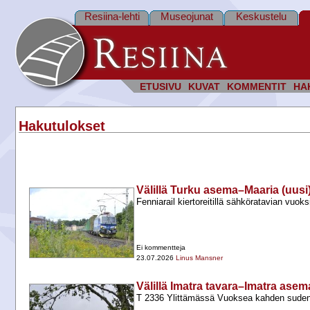
Resiina-lehti
Museojunat
Keskustelu
ETUSIVU
KUVAT
KOMMENTIT
HA
Hakutulokset
Välillä Turku asema–Maaria (uusi
Fenniarail kiertoreitillä sähköratavian vuoks
Ei kommentteja
23.07.2026
Linus Mansner
Välillä Imatra tavara–Imatra asem
T 2336 Ylittämässä Vuoksea kahden sude