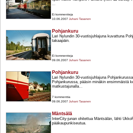
...
Ei kommentteja
10.06.2007
Juhani Tasanen
Pohjankuru
Lari Nylundin 30-​vuotisjuhlajuna kuvattuna Po
takaapäin.
Ei kommentteja
09.06.2007
Juhani Tasanen
Pohjankuru
Lari Nylundin 30-​vuotisjuhlajuna Pohjankurus
Pohjankurussa, pääsin minäkin ensimmäistä ke
matkustajunalla...
7 kommenttia
09.06.2007
Juhani Tasanen
Mäntsälä
InterCity-​junan ohitettua Mäntsälän, lähti Ukk
pääkaupunkiseutua.