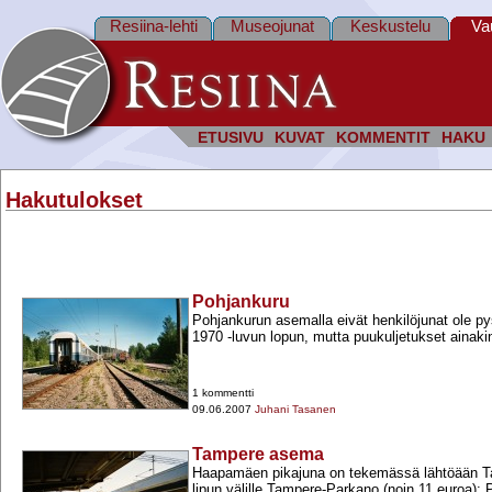
Resiina-lehti
Museojunat
Keskustelu
Va
ETUSIVU
KUVAT
KOMMENTIT
HAKU
Hakutulokset
Pohjankuru
Pohjankurun asemalla eivät henkilöjunat ole py
1970 -​luvun lopun, mutta puukuljetukset ainaki
1 kommentti
09.06.2007
Juhani Tasanen
Tampere asema
Haapamäen pikajuna on tekemässä lähtöään Ta
lipun välille Tampere-​Parkano (noin 11 euroa): 