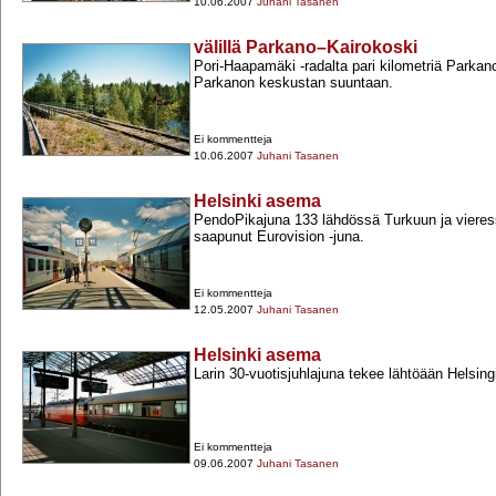
10.06.2007
Juhani Tasanen
välillä Parkano–Kairokoski
Pori-​Haapamäki -​radalta pari kilometriä Parka
Parkanon keskustan suuntaan.
Ei kommentteja
10.06.2007
Juhani Tasanen
Helsinki asema
PendoPikajuna 133 lähdössä Turkuun ja vieress
saapunut Eurovision -​juna.
Ei kommentteja
12.05.2007
Juhani Tasanen
Helsinki asema
Larin 30-​vuotisjuhlajuna tekee lähtöään Helsing
Ei kommentteja
09.06.2007
Juhani Tasanen