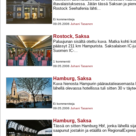
iltavalaistuksessa. Jätän tässä Saksan ja pien
Rostock Seehafenia lähti...
Ei kommentteja
09.05.2006
Juhani Tasanen
Rostock, Saksa
Paluujunan sisältä otettu kuva. Matka kohti k
päässyt 211 km Hampurista. Saksalaisen IC-​jun
Suomen IC-​...
1 kommentti
09.05.2006
Juhani Tasanen
Hamburg, Saksa
Kuva hienosta Hampurin päärautatieasemasta 
lähellä olevassa hotellissa tuli sitten 30 v täyt
Ei kommentteja
09.05.2006
Juhani Tasanen
Hamburg, Saksa
Tässä on sitten Hamburg Hbf, jonka lähellä sijait
saapunut jostakin ja etäällä on RegionalExpress 