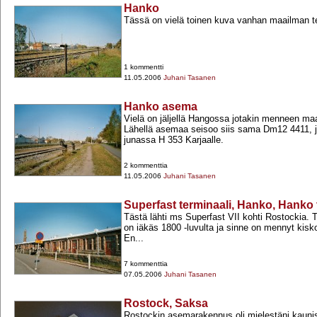
Hanko
Tässä on vielä toinen kuva vanhan maailman te
1 kommentti
11.05.2006
Juhani Tasanen
Hanko asema
Vielä on jäljellä Hangossa jotakin menneen ma
Lähellä asemaa seisoo siis sama Dm12 4411, j
junassa H 353 Karjaalle.
2 kommenttia
11.05.2006
Juhani Tasanen
Superfast terminaali, Hanko, Hanko 
Tästä lähti ms Superfast VII kohti Rostockia. 
on iäkäs 1800 -​luvulta ja sinne on mennyt kisko
En...
7 kommenttia
07.05.2006
Juhani Tasanen
Rostock, Saksa
Rostockin asemarakennus oli mielestäni kaun