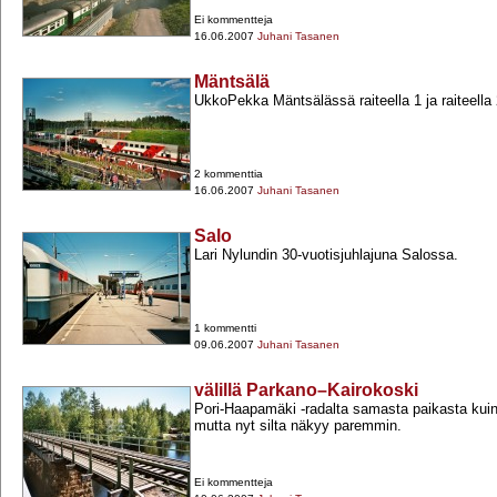
Ei kommentteja
16.06.2007
Juhani Tasanen
Mäntsälä
UkkoPekka Mäntsälässä raiteella 1 ja raiteella 2
2 kommenttia
16.06.2007
Juhani Tasanen
Salo
Lari Nylundin 30-​vuotisjuhlajuna Salossa.
1 kommentti
09.06.2007
Juhani Tasanen
välillä Parkano–Kairokoski
Pori-​Haapamäki -​radalta samasta paikasta kuin
mutta nyt silta näkyy paremmin.
Ei kommentteja