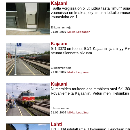
Kajaani
Täällä vorgissa on ollut juttua tästä "imuri" asi
vaunuissa on keskuspölynimurin letkulle imura
imurasioita on 1...
Ei kommentteja
21.06.2007
Miikka Leppänen
Kajaani
Sr1 3020 on tuonut IC71 Kajaaniin ja siirtyy P
seuraa tilannetta sivusta.
Ei kommentteja
21.06.2007
Miikka Leppänen
Kajaani
Numeroiden mukaan ensimmäinen susi Sr1 300
Rovaniemeltä Kajaaniin. Veturi meni Helsinkiin
3 kommenttia
21.06.2007
Miikka Leppänen
Lahti
Hr1 1009 johdattama "Höyryjuna" Heinolaan hilj