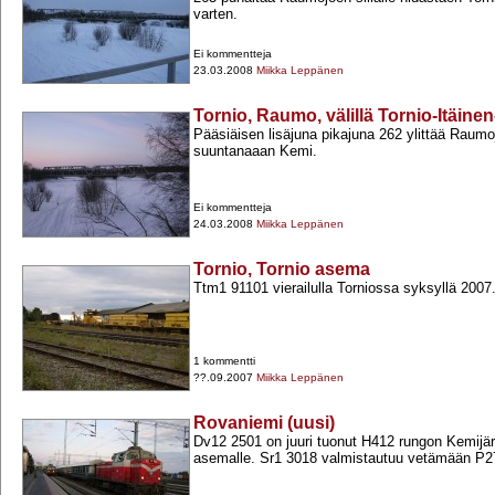
varten.
Ei kommentteja
23.03.2008
Miikka Leppänen
Tornio, Raumo, välillä Tornio-Itäine
Pääsiäisen lisäjuna pikajuna 262 ylittää Raumo
suuntanaaan Kemi.
Ei kommentteja
24.03.2008
Miikka Leppänen
Tornio, Tornio asema
Ttm1 91101 vierailulla Torniossa syksyllä 2007
1 kommentti
??.09.2007
Miikka Leppänen
Rovaniemi (uusi)
Dv12 2501 on juuri tuonut H412 rungon Kemijä
asemalle. Sr1 3018 valmistautuu vetämään P27