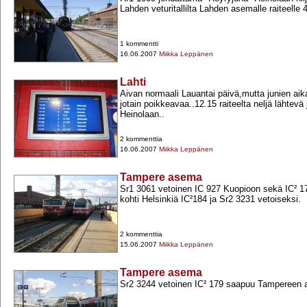
Lahden veturitallilta Lahden asemalle raiteelle 4
1 kommentti
16.06.2007
Miikka Leppänen
Lahti
Aivan normaali Lauantai päivä,mutta junien ai
jotain poikkeavaa..12.15 raiteelta neljä lähtevä
Heinolaan..
2 kommenttia
16.06.2007
Miikka Leppänen
Tampere asema
Sr1 3061 vetoinen IC 927 Kuopioon sekä IC² 1
kohti Helsinkiä IC²184 ja Sr2 3231 vetoiseksi.
2 kommenttia
15.06.2007
Miikka Leppänen
Tampere asema
Sr2 3244 vetoinen IC² 179 saapuu Tampereen 