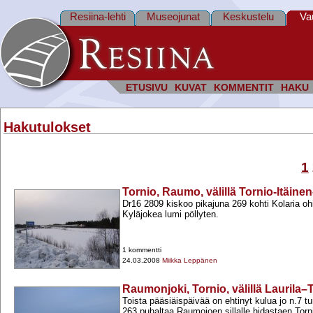
Resiina-lehti
Museojunat
Keskustelu
Va
ETUSIVU
KUVAT
KOMMENTIT
HAKU
Hakutulokset
1
Tornio, Raumo, välillä Tornio-Itäine
Dr16 2809 kiskoo pikajuna 269 kohti Kolaria oh
Kyläjokea lumi pöllyten.
1 kommentti
24.03.2008
Miikka Leppänen
Raumonjoki, Tornio, välillä Laurila–
Toista pääsiäispäivää on ehtinyt kulua jo n.7 t
263 puhaltaa Raumojoen sillalle hidastaen Tor