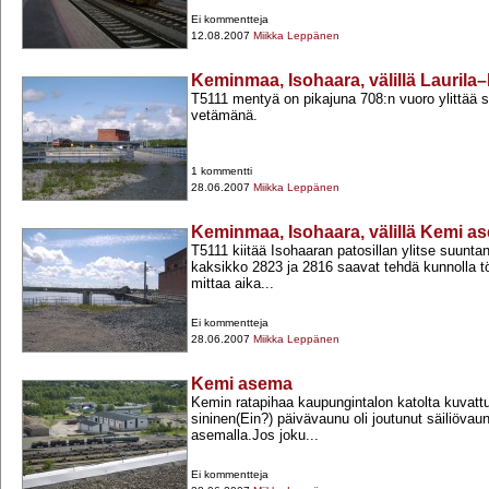
Ei kommentteja
12.08.2007
Miikka Leppänen
Keminmaa, Isohaara, välillä Lauril
T5111 mentyä on pikajuna 708:n vuoro ylittää s
vetämänä.
1 kommentti
28.06.2007
Miikka Leppänen
Keminmaa, Isohaara, välillä Kemi a
T5111 kiitää Isohaaran patosillan ylitse suunta
kaksikko 2823 ja 2816 saavat tehdä kunnolla töit
mittaa aika...
Ei kommentteja
28.06.2007
Miikka Leppänen
Kemi asema
Kemin ratapihaa kaupungintalon katolta kuvatt
sininen(Ein?) päivävaunu oli joutunut säiliöva
asemalla.Jos joku...
Ei kommentteja