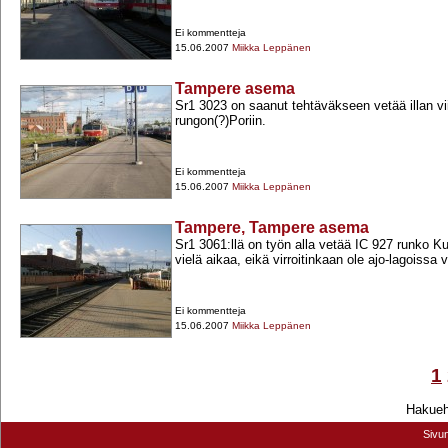
Ei kommentteja
15.06.2007
Miikka Leppänen
Tampere asema
Sr1 3023 on saanut tehtäväkseen vetää illan v
rungon(?)Poriin.
Ei kommentteja
15.06.2007
Miikka Leppänen
Tampere, Tampere asema
Sr1 3061:llä on työn alla vetää IC 927 runko K
vielä aikaa, eikä virroitinkaan ole ajo-​lagoissa v
Ei kommentteja
15.06.2007
Miikka Leppänen
1
Hakuehd
Sivu