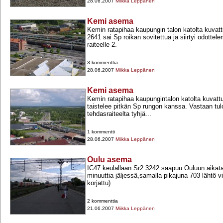
28.06.2007
Miikka Leppänen
Kemi asema
Kemin ratapihaa kaupungin talon katolta kuvat
2641 sai Sp roikan sovitettua ja siirtyi odott
raiteelle 2.
3 kommenttia
28.06.2007
Miikka Leppänen
Kemi asema
Kemin ratapihaa kaupungintalon katolta kuvat
taistelee pitkän Sp rungon kanssa. Vastaan tu
tehdasraiteelta tyhjä...
1 kommentti
28.06.2007
Miikka Leppänen
Oulu asema
IC47 keulallaan Sr2 3242 saapuu Ouluun aikat
minuuttia jäljessä,samalla pikajuna 703 lähtö vi
korjattu)
2 kommenttia
21.06.2007
Miikka Leppänen