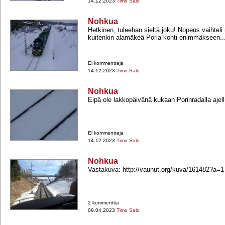
14.12.2023
Timo Salo
Nohkua
Hetkinen, tuleehan sieltä joku! Nopeus vaihteli
kuitenkin alamäkeä Poria kohti enimmäkseen..
Ei kommentteja
14.12.2023
Timo Salo
Nohkua
Eipä ole lakkopäivänä kukaan Porinradalla ajellu
Ei kommentteja
14.12.2023
Timo Salo
Nohkua
Vastakuva: http://vaunut.org/kuva/161482?a=1
2 kommenttia
09.04.2023
Timo Salo