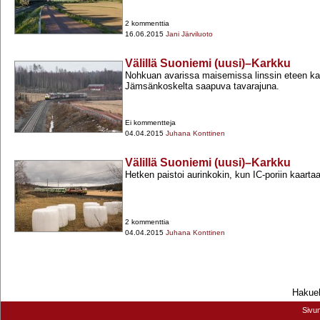
2 kommenttia
16.06.2015
Jani Järviluoto
Välillä Suoniemi (uusi)–Karkku
Nohkuan avarissa maisemissa linssin eteen ka
Jämsänkoskelta saapuva tavarajuna.
Ei kommentteja
04.04.2015
Juhana Konttinen
Välillä Suoniemi (uusi)–Karkku
Hetken paistoi aurinkokin, kun IC-​poriin kaarta
2 kommenttia
04.04.2015
Juhana Konttinen
Hakueh
Sivu