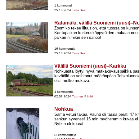
1 kommentti
25.10.2024
Timo Salo
Ratamäki, välillä Suoniemi (uusi)–
Zoomiko tekee illuusion, että tuossa on kunnon
Karttapaikan korkeuskäppyröiden mukaan nous
paikan nimikin sen sanoo!
16 kommenttia
25.10.2024
Timo Salo
Välillä Suoniemi (uusi)–Karkku
Nohkuasta löytyi hyvä mutkakuvauspaikka pasu
keväällä on vaihtanut määränpään Tahkoluodoksi
olisi melko mukava...
4 kommenttia
02.07.2024
Tuomas Pätäri
Nohkua
Sama veturi takaa. Vauhti oli tässä peräti 47 km
senkun syvenee! 15 min myöhemmin kuvaa ei o
Nytkin oli kourat...
Ei kommentteja