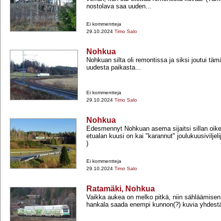
nostolava saa uuden...
Ei kommentteja
29.10.2024
Timo Salo
Nohkua
Nohkuan silta oli remontissa ja siksi joutui t
uudesta paikasta...
Ei kommentteja
29.10.2024
Timo Salo
Nohkua
Edesmennyt Nohkuan asema sijaitsi sillan oike
etualan kuusi on kai "karannut" joulukuusiviljelij
)
Ei kommentteja
29.10.2024
Timo Salo
Ratamäki, Nohkua
Vaikka aukea on melko pitkä, niin sähläämisen
hankala saada enempi kunnon(?) kuvia yhdestä j