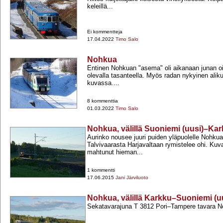
keleillä...
Ei kommentteja
17.04.2022
Timo Salo
Nohkua
Entinen Nohkuan "asema" oli aikanaan junan oik
olevalla tasanteella. Myös radan nykyinen alik
kuvassa....
8 kommenttia
01.03.2022
Timo Salo
Nohkua, välillä Suoniemi (uusi)–Ka
Aurinko nousee juuri puiden yläpuolelle Nohku
Talvivaarasta Harjavaltaan rymistelee ohi. Kuv
mahtunut hieman...
1 kommentti
17.06.2015
Jani Järviluoto
Nohkua, välillä Karkku–Suoniemi (u
Sekatavarajuna T 3812 Pori–Tampere tavara Noh