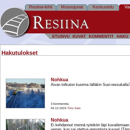
Resiina-lehti
Museojunat
Keskustelu
Va
ETUSIVU
KUVAT
KOMMENTIT
HAKU
Hakutulokset
Nohkua
Aivan tolkuton kuorma tälläkin Susi-​ressukalla
3 kommenttia
04.12.2024
Timo Salo
Nohkua
Ei kehdannut mennä ryteikön läpi kuvailemaan.
verran, kun sai otettua remontista kuvaa! (Tä