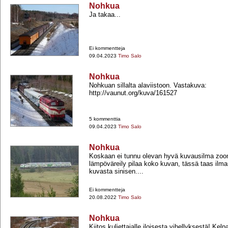
Nohkua
Ja takaa...
Ei kommentteja
09.04.2023
Timo Salo
Nohkua
Nohkuan sillalta alaviistoon. Vastakuva:
http://vaunut.org/kuva/161527
5 kommenttia
09.04.2023
Timo Salo
Nohkua
Koskaan ei tunnu olevan hyvä kuvausilma zoomi
lämpöväreily pilaa koko kuvan, tässä taas ilm
kuvasta sinisen....
Ei kommentteja
20.08.2022
Timo Salo
Nohkua
Kiitos kuljettajalle iloisesta vihellyksestä! Kelpa