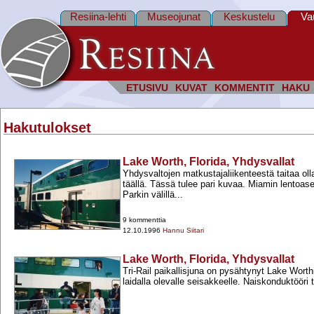
Resiina-lehti
Museojunat
Keskustelu
Va
ETUSIVU
KUVAT
KOMMENTIT
HAKU
Hakutulokset
Lake Worth, Florida, Yhdysvallat
Yhdysvaltojen matkustajaliikenteestä taitaa oll
täällä. Tässä tulee pari kuvaa. Miamin lentoa
Parkin välillä...
9 kommenttia
12.10.1996
Hannu Siitari
Lake Worth, Florida, Yhdysvallat
Tri-​Rail paikallisjuna on pysähtynyt Lake Wort
laidalla olevalle seisakkeelle. Naiskonduktööri t