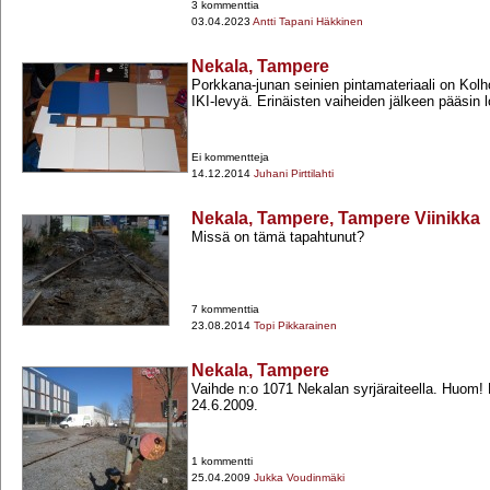
3 kommenttia
03.04.2023
Antti Tapani Häkkinen
Nekala, Tampere
Porkkana-​junan seinien pintamateriaali on Kol
IKI-​levyä. Erinäisten vaiheiden jälkeen pääsin 
Ei kommentteja
14.12.2014
Juhani Pirttilahti
Nekala, Tampere, Tampere Viinikka
Missä on tämä tapahtunut?
7 kommenttia
23.08.2014
Topi Pikkarainen
Nekala, Tampere
Vaihde n:o 1071 Nekalan syrjäraiteella. Huom!
24.6.2009.
1 kommentti
25.04.2009
Jukka Voudinmäki