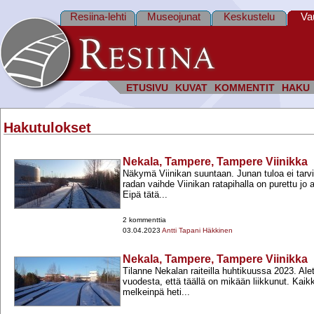
Resiina-lehti
Museojunat
Keskustelu
Va
ETUSIVU
KUVAT
KOMMENTIT
HAKU
Hakutulokset
Nekala, Tampere, Tampere Viinikka
Näkymä Viinikan suuntaan. Junan tuloa ei tarvit
radan vaihde Viinikan ratapihalla on purettu jo a
Eipä tätä...
2 kommenttia
03.04.2023
Antti Tapani Häkkinen
Nekala, Tampere, Tampere Viinikka
Tilanne Nekalan raiteilla huhtikuussa 2023. Al
vuodesta, että täällä on mikään liikkunut. Kaikk
melkeinpä heti...