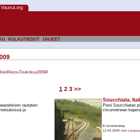
Vaunut.org
KU
KULKUTIEDOT
OHJEET
2009
icilianReissuToukokuu2009#
1
2
3
>>
Soucchiata, Ital
araiteisen rautatien
Pieni Soucchiatan p
 metsäisissä ja
circumetnean kaperait
Ei kommentteja
12.05.2009
Jyrki Längma