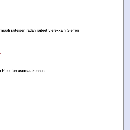
n
maali raiteisen radan raiteet vierekkäin Gierren
n
ea Riposton asemarakennus
n