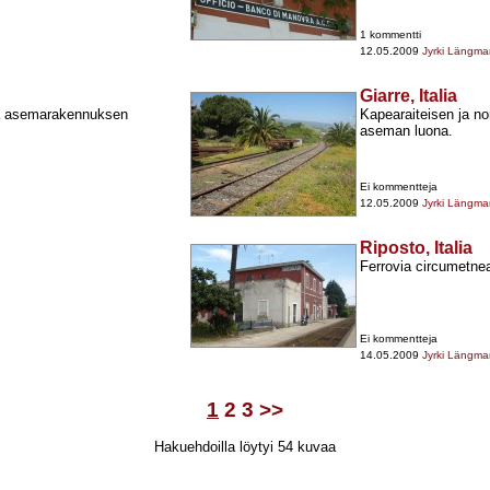
1 kommentti
12.05.2009
Jyrki Längma
Giarre, Italia
tä asemarakennuksen
Kapearaiteisen ja nor
aseman luona.
Ei kommentteja
12.05.2009
Jyrki Längma
Riposto, Italia
Ferrovia circumetn
Ei kommentteja
14.05.2009
Jyrki Längma
1
2
3
>>
Hakuehdoilla löytyi 54 kuvaa