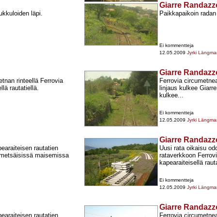
Giarre Randazzo,
kkuloiden läpi.
Paikkapaikoin radan 
Ei kommentteja
12.05.2009
Jyrki Längma
Giarre Randazzo,
tnan rinteellä Ferrovia
Ferrovia circumetne
ä rautatiellä.
linjaus kulkee Giar
kulkee...
Ei kommentteja
12.05.2009
Jyrki Längma
Giarre Randazzo,
araiteisen rautatien
Uusi rata oikaisu odo
ä metsäisissä maisemissa
rataverkkoon Ferrov
kapearaiteisellä rauta
Ei kommentteja
12.05.2009
Jyrki Längma
Giarre Randazzo,
araiteisen rautatien
Ferrovia circumetne