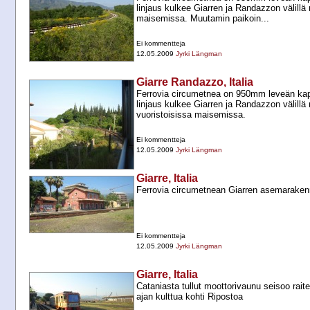
linjaus kulkee Giarren ja Randazzon välillä
maisemissa. Muutamin paikoin...
Ei kommentteja
12.05.2009
Jyrki Längman
Giarre Randazzo, Italia
Ferrovia circumetnea on 950mm leveän kape
linjaus kulkee Giarren ja Randazzon välillä
vuoristoisissa maisemissa.
Ei kommentteja
12.05.2009
Jyrki Längman
Giarre, Italia
Ferrovia circumetnean Giarren asemarake
Ei kommentteja
12.05.2009
Jyrki Längman
Giarre, Italia
Cataniasta tullut moottorivaunu seisoo raite
ajan kulttua kohti Ripostoa