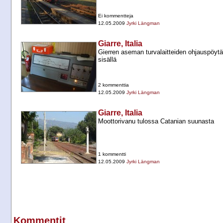
Ei kommentteja
12.05.2009
Jyrki Längman
Giarre, Italia
Gierren aseman turvalaitteiden ohjauspöy
sisällä
2 kommenttia
12.05.2009
Jyrki Längman
Giarre, Italia
Moottorivanu tulossa Catanian suunasta
1 kommentti
12.05.2009
Jyrki Längman
Kommentit