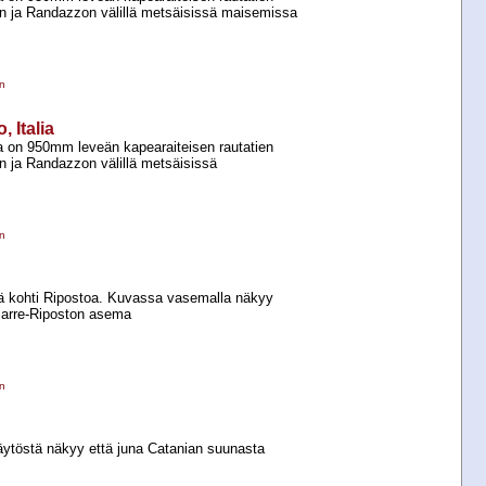
ren ja Randazzon välillä metsäisissä maisemissa
n
 Italia
a on 950mm leveän kapearaiteisen rautatien
en ja Randazzon välillä metsäisissä
n
tä kohti Ripostoa. Kuvassa vasemalla näkyy
Giarre-​Riposton asema
n
näytöstä näkyy että juna Catanian suunasta