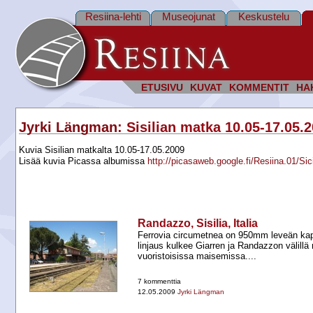
Resiina-lehti
Museojunat
Keskustelu
ETUSIVU
KUVAT
KOMMENTIT
HA
Jyrki Längman
: Sisilian matka 10.05-17.05.
Kuvia Sisilian matkalta 10.05-17.05.2009
Lisää kuvia Picassa albumissa
http://picasaweb.google.fi/Resiina.01/S
Randazzo, Sisilia, Italia
Ferrovia circumetnea on 950mm leveän kape
linjaus kulkee Giarren ja Randazzon välillä
vuoristoisissa maisemissa....
7 kommenttia
12.05.2009
Jyrki Längman