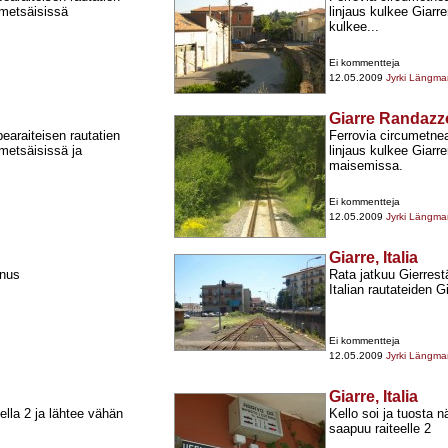
 metsäisissä
linjaus kulkee Giar
kulkee...
Ei kommentteja
12.05.2009
Jyrki Längma
Giarre Randazzo,
araiteisen rautatien
Ferrovia circumetne
 metsäisissä ja
linjaus kulkee Giarr
maisemissa.
Ei kommentteja
12.05.2009
Jyrki Längma
Giarre, Italia
nnus
Rata jatkuu Gierres
Italian rautateiden 
Ei kommentteja
12.05.2009
Jyrki Längma
Giarre, Italia
ella 2 ja lähtee vähän
Kello soi ja tuosta 
saapuu raiteelle 2