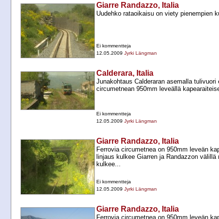
Giarre Randazzo, Italia
Uudehko rataoikaisu on viety pienempien ku
Ei kommentteja
12.05.2009
Jyrki Längman
Calderara, Italia
Junakohtaus Calderaran asemalla tulivuori e
circumetnean 950mm leveällä kapearaiteisell
Ei kommentteja
12.05.2009
Jyrki Längman
Giarre Randazzo, Italia
Ferrovia circumetnea on 950mm leveän kape
linjaus kulkee Giarren ja Randazzon välill
kulkee...
Ei kommentteja
12.05.2009
Jyrki Längman
Giarre Randazzo, Italia
Ferrovia circumetnea on 950mm leveän kape