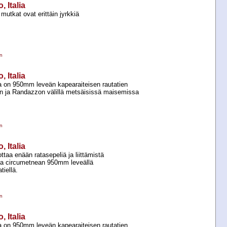
 Italia
mutkat ovat erittäin jyrkkiä
n
 Italia
a on 950mm leveän kapearaiteisen rautatien
ren ja Randazzon välillä metsäisissä maisemissa
n
 Italia
ttaa enään ratasepeliä ja liittämistä
ia circumetnean 950mm leveällä
tiellä.
n
 Italia
a on 950mm leveän kapearaiteisen rautatien