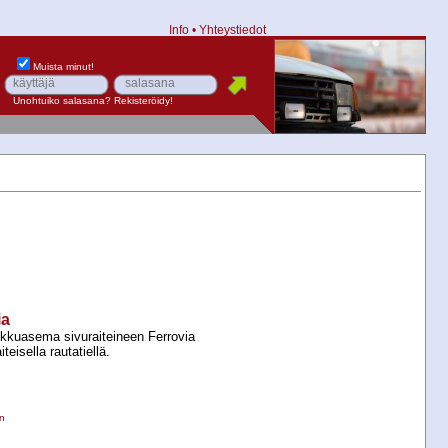
Info
•
Yhteystiedot
Muista minut!
Unohtuiko salasana?
Rekisteröidy!
ia
ikkuasema sivuraiteineen Ferrovia
eisella rautatiellä.
n