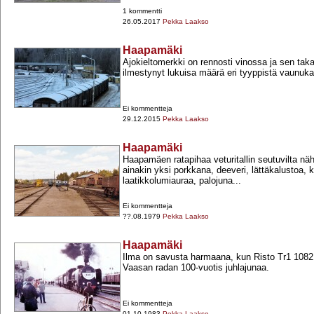
1 kommentti
26.05.2017
Pekka Laakso
Haapamäki
Ajokieltomerkki on rennosti vinossa ja sen takais
ilmestynyt lukuisa määrä eri tyyppistä vaunuka
Ei kommentteja
29.12.2015
Pekka Laakso
Haapamäki
Haapamäen ratapihaa veturitallin seutuvilta n
ainakin yksi porkkana, deeveri, lättäkalustoa, 
laatikkolumiauraa, palojuna...
Ei kommentteja
??.08.1979
Pekka Laakso
Haapamäki
Ilma on savusta harmaana, kun Risto Tr1 1082
Vaasan radan 100-​vuotis juhlajunaa.
Ei kommentteja
01.10.1983
Pekka Laakso