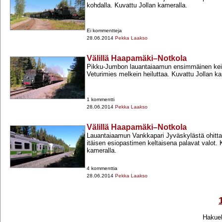
kohdalla. Kuvattu Jollan kameralla.
Ei kommentteja
28.06.2014
Pekka Laakso
Välillä Haapamäki–Notkola
Pikku-​Jumbon lauantaiaamun ensimmäinen kei
Veturimies melkein heiluttaa. Kuvattu Jollan ka
1 kommentti
28.06.2014
Pekka Laakso
Välillä Haapamäki–Notkola
Lauantaiaamun Vankkapari Jyväskylästä ohi
itäisen esiopastimen keltaisena palavat valot. 
kameralla.
4 kommenttia
28.06.2014
Pekka Laakso
Hakueh