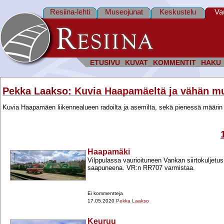
Resiina-lehti
Museojunat
Keskustelu
Va
ETUSIVU
KUVAT
KOMMENTIT
HAKU
Pekka Laakso
: Kuvia Haapamäeltä ja vähän m
Kuvia Haapamäen liikennealueen radoilta ja asemilta, sekä pienessä määrin
Haapamäki
Vilppulassa vaurioituneen Vankan siirtokuljet
saapuneena. VR:n RR707 varmistaa.
Ei kommentteja
17.05.2020
Pekka Laakso
Keuruu