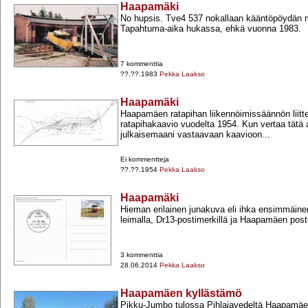
Haapamäki
No hupsis. Tve4 537 nokallaan kääntöpöydän 
Tapahtuma-​aika hukassa, ehkä vuonna 1983.
7 kommenttia
??.??.1983
Pekka Laakso
Haapamäki
Haapamäen ratapihan liikennöimissäännön liitt
ratapihakaavio vuodelta 1954. Kun vertaa tätä
julkaisemaani vastaavaan kaavioon...
Ei kommentteja
??.??.1954
Pekka Laakso
Haapamäki
Hieman erilainen junakuva eli ihka ensimmäin
leimalla, Dr13-​postimerkillä ja Haapamäen posti
3 kommenttia
28.06.2014
Pekka Laakso
Haapamäen kyllästämö
Pikku-​Jumbo tulossa Pihlajavedeltä Haapamä