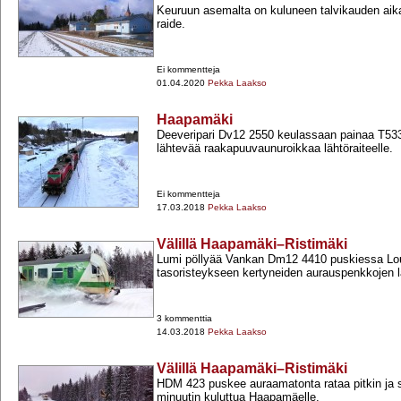
Keuruun asemalta on kuluneen talvikauden ai
raide.
Ei kommentteja
01.04.2020
Pekka Laakso
Haapamäki
Deeveripari Dv12 2550 keulassaan painaa T533
lähtevää raakapuuvaunuroikkaa lähtöraiteelle.
Ei kommentteja
17.03.2018
Pekka Laakso
Välillä Haapamäki–Ristimäki
Lumi pöllyää Vankan Dm12 4410 puskiessa Lo
tasoristeykseen kertyneiden aurauspenkkojen l
3 kommenttia
14.03.2018
Pekka Laakso
Välillä Haapamäki–Ristimäki
HDM 423 puskee auraamatonta rataa pitkin ja 
minuutin kuluttua Haapamäelle.