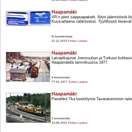
Haapamäki
VR:n pieni saippuapaketti. Äitini jäämistöstä löy
Kuva-​aiheena sähköveturi. Tyylillisesti lienevät 
Ei kommentteja
22.11.2015
Pekka Laakso
Haapamäki
Laivapikajunat Joensuuhun ja Turkuun kohtasiv
Haapamäellä tammikuussa 1977.
9 kommenttia
??.01.1977
Pekka Laakso
Haapamäki
Pienehkö Tka keskittymä Tavaratoimiston raitei
2 kommenttia
23.06.2011
Pekka Laakso