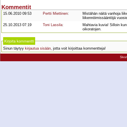
Kommentit
15.06.2010 09:53
Pertti Miettinen
:
Mistähän näitä vanhoja liik
liikennöimissääntöjä vuosie
25.10.2013 07:19
Toni Lassila
:
Mahtavia kuvia! Silloin ku
oikoratojen.
Kirjoita kommentti
Sinun täytyy
kirjautua sisään
, jotta voit kirjoittaa kommentteja!
Sivu