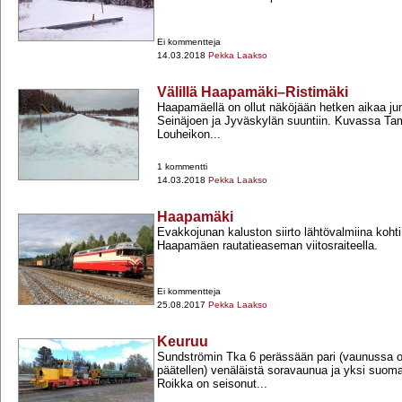
Ei kommentteja
14.03.2018
Pekka Laakso
Välillä Haapamäki–Ristimäki
Haapamäellä on ollut näköjään hetken aikaa jun
Seinäjoen ja Jyväskylän suuntiin. Kuvassa Ta
Louheikon...
1 kommentti
14.03.2018
Pekka Laakso
Haapamäki
Evakkojunan kaluston siirto lähtövalmiina koht
Haapamäen rautatieaseman viitosraiteella.
Ei kommentteja
25.08.2017
Pekka Laakso
Keuruu
Sundströmin Tka 6 perässään pari (vaunussa o
päätellen) venäläistä soravaunua ja yksi suom
Roikka on seisonut...