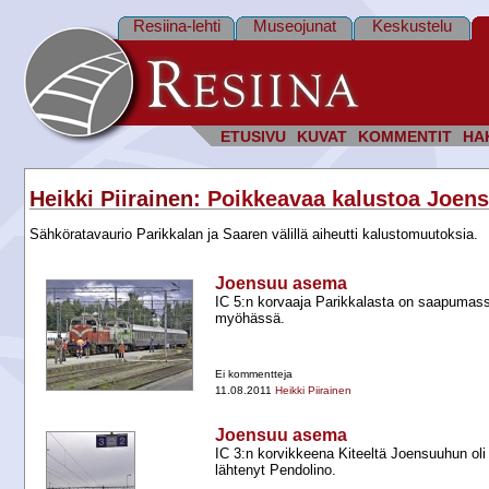
Resiina-lehti
Museojunat
Keskustelu
ETUSIVU
KUVAT
KOMMENTIT
HA
Heikki Piirainen
: Poikkeavaa kalustoa Joens
Sähköratavaurio Parikkalan ja Saaren välillä aiheutti kalustomuutoksia.
Joensuu asema
IC 5:n korvaaja Parikkalasta on saapumass
myöhässä.
Ei kommentteja
11.08.2011
Heikki Piirainen
Joensuu asema
IC 3:n korvikkeena Kiteeltä Joensuuhun ol
lähtenyt Pendolino.