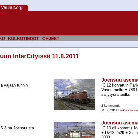
Vaunut.org
KU
KULKUTIEDOT
OHJEET
uun InterCityissä 11.8.2011
Joensuu asem
a vajaan tunnin
IC 12 korvattiin Par
Vasemmalla H 786 P
säilytysraiteella.
2 kommenttia
11.08.2011
Heikki Piirain
Joensuu asem
i S 8:na Joensuusta
IC 10 oli korvattu 
+​ Dv12 2529 +​ 3 si
3033,...