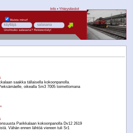
Info
•
Yhteystiedot
Muista minut!
Unohtuiko salasana?
Rekisteröidy!
a
ikkalaan saakka tällaisella kokoonpanolla.
ieksämäelle, oikealla Sm3 7005 toimettomana
en
a
Joensuusta Parikkalaan kokoonpanolla Dv12 2619
nistä. Vähän ennen lähtöä viereen tuli Sr1