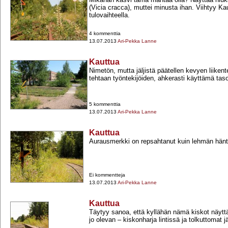
(Vicia cracca), muttei minusta ihan. Viihtyy Ka
tulovaihteella.
4 kommenttia
13.07.2013
Ari-Pekka Lanne
Kauttua
Nimetön, mutta jäljistä päätellen kevyen liikent
tehtaan työntekijöiden, ahkerasti käyttämä taso
5 kommenttia
13.07.2013
Ari-Pekka Lanne
Kauttua
Aurausmerkki on repsahtanut kuin lehmän hänt
Ei kommentteja
13.07.2013
Ari-Pekka Lanne
Kauttua
Täytyy sanoa, että kyllähän nämä kiskot näytt
jo olevan – kiskonharja lintissä ja tolkuttomat j