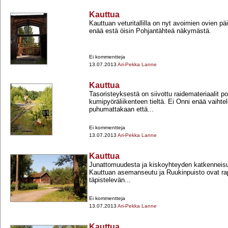
Kauttua
Kauttuan veturitallilla on nyt avoimien ovien pä
enää estä öisin Pohjantähteä näkymästä.
Ei kommentteja
13.07.2013
Ari-Pekka Lanne
Kauttua
Tasoristeyksestä on siivottu raidemateriaalit po
kumipyöräliikenteen tieltä. Ei Onni enää vaihtele
puhumattakaan että...
Ei kommentteja
13.07.2013
Ari-Pekka Lanne
Kauttua
Junattomuudesta ja kiskoyhteyden katkenneis
Kauttuan asemanseutu ja Ruukinpuisto ovat ra
täpistelevän...
Ei kommentteja
13.07.2013
Ari-Pekka Lanne
Kauttua