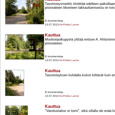
Tasoristeysmerkki tönöttää edelleen paikoillaa
pistoraiteen liikenteen lakkauttamisesta on to
Ei kommentteja
13.07.2013
Ari-Pekka Lanne
Kauttua
Moottoripolkupyörä ylittää entisen A. Ahlströmi
pistoraiteen.
Ei kommentteja
13.07.2013
Ari-Pekka Lanne
Kauttua
Tasoristeyksen kohdalla kiskot kiiltävät kuin 
Ei kommentteja
13.07.2013
Ari-Pekka Lanne
Kauttua
"Varoituslaitos ei toimi", eikä sillalla ole enää 