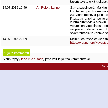
tasoristeystä eikä kiskojak
14.07.2013 18:49
Ari-Pekka Lanne
:
Sama pussinperä. Markku tar
kun tullaan pari kilometri
Säkylään menevät juurikasj
Kauttuan ratapihan pohjoi
vuotta sitten vielä ainakin 
vetureiden ympäriajosta pääs
sai jäädä mätänemään. EU:n
sokeritehtaankin kohtalo sa
14.07.2013 22:59
:
Mainitusta tasoristeyksestä
https://vaunut.org/kuvasiv
Kirjoita kommentti
Sinun täytyy
kirjautua sisään
, jotta voit kirjoittaa kommentteja!
Sivu