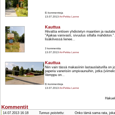
Ei kommentteja
13.07.2013
Ari-Pekka Lanne
Kauttua
Hiivattia entisen yhdistetyn maantien ja rautati
"Ajakaa varovasti, sivuutus sillalla mahdoton
lisäkilvessä lienee...
3 kommenttia
13.07.2013
Ari-Pekka Lanne
Kauttua
Niin vain tässä makasiinin lastauslaiturilla on 
paperia vanerisiin umpivaunuihin, jotka (viimeksi
Vemppu on...
Ei kommentteja
13.07.2013
Ari-Pekka Lanne
Hakueh
Kommentit
14.07.2013 16:18
Tunnus poistettu
:
Onko tämä sama rata, joka 