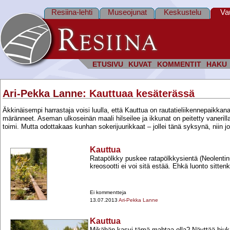
Resiina-lehti
Museojunat
Keskustelu
Va
ETUSIVU
KUVAT
KOMMENTIT
HAKU
Ari-Pekka Lanne
: Kauttuaa kesäterässä
Äkkinäisempi harrastaja voisi luulla, että Kauttua on rautatieliikennepaikka
märänneet. Aseman ulkoseinän maali hilseilee ja ikkunat on peitetty vanerilla. 
toimi. Mutta odottakaas kunhan sokerijuurikkaat – jollei tänä syksynä, niin jo
Kauttua
Ratapölkky puskee ratapölkkysientä (Neolentin
kreosootti ei voi sitä estää. Ehkä luonto sittenk
Ei kommentteja
13.07.2013
Ari-Pekka Lanne
Kauttua
Mikähän kasvi tämä mahtaa olla? Näyttää hiuka